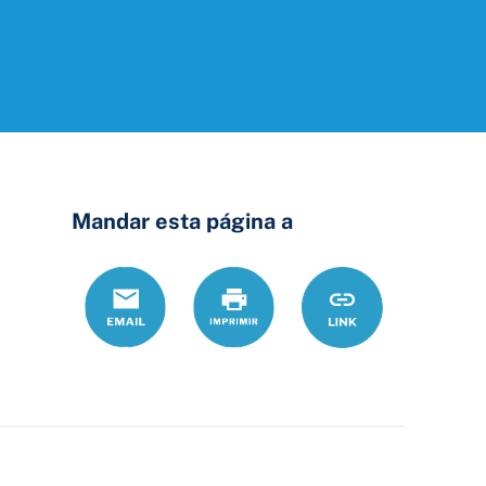
Mandar esta página a
Correo
Print
https://www.ohio
Link
electrónico
del-
sitio