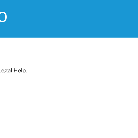
o
Legal Help.
s