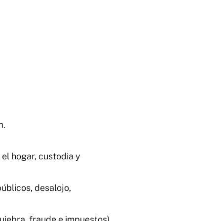
n.
 el hogar, custodia y
úblicos, desalojo,
uiebra, fraude e impuestos)