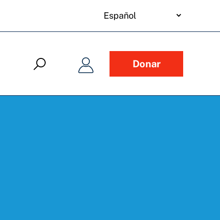
your
language
Donar