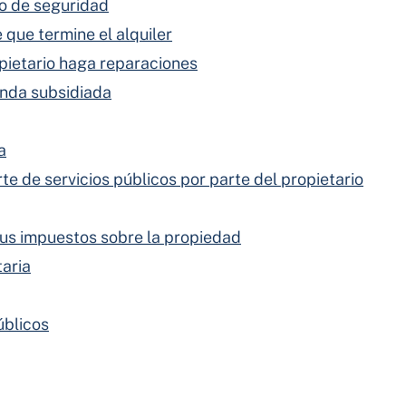
o de seguridad
 que termine el alquiler
pietario haga reparaciones
enda subsidiada
a
e de servicios públicos por parte del propietario
 sus impuestos sobre la propiedad
taria
úblicos