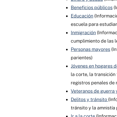
Beneficios públicos
(
Educación
(Informaci
escuela para estudian
Inmigración
(Informac
cumplimiento de las l
Personas mayores
(I
parientes)
Jóvenes en hogares d
la corte, la transició
registros penales de
Veteranos de guerra 
Delitos y tránsito
(Inf
tránsito y la amnistía
Ir a la corte
(Informac