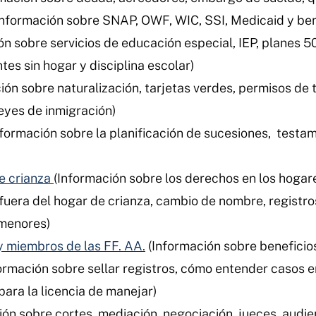
Información sobre SNAP, OWF, WIC, SSI, Medicaid y be
ón sobre servicios de educación especial, IEP, planes 504
tes sin hogar y disciplina escolar)
ión sobre naturalización, tarjetas verdes, permisos de 
eyes de inmigración)
nformación sobre la planificación de sucesiones, testa
e crianza
(Información sobre los derechos en los hogar
n fuera del hogar de crianza, cambio de nombre, registro
 menores)
y miembros de las FF. AA.
(Información sobre beneficio
ormación sobre sellar registros, cómo entender casos e
 para la licencia de manejar)
ión sobre cortes, mediación, negociación, jueces, audie