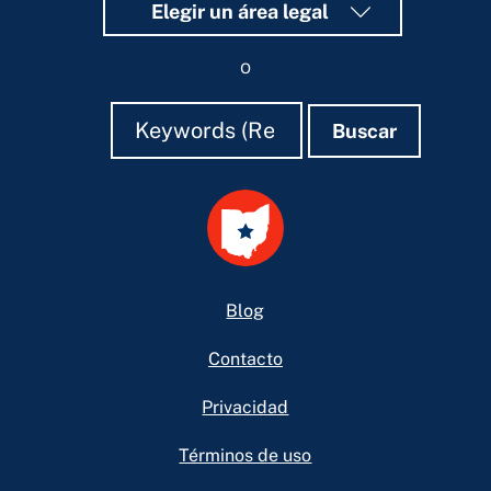
Elegir un área legal
o
Buscar
Buscar
Buscar
Footer
Blog
Contacto
Privacidad
Términos de uso