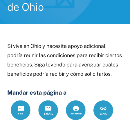
de Ohio
Si vive en Ohio y necesita apoyo adicional,
podría reunir las condiciones para recibir ciertos
beneficios. Siga leyendo para averiguar cuáles
beneficios podría recibir y cómo solicitarlos.
Mandar esta página a
Text
Correo
Print
https://www.
Link
electrónico