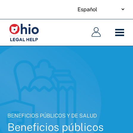
your
Skip
language
to
Navegación
Navegación
main
principal
principal
content
BENEFICIOS PÚBLICOS Y DE SALUD
Beneficios públicos