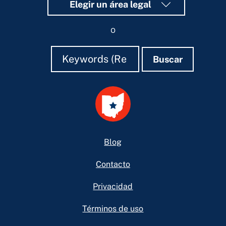
Elegir un área legal
o
Buscar
Buscar
Buscar
Footer
Blog
Contacto
Privacidad
Términos de uso