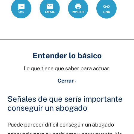
Text
Correo
Print
https://www
Link
electrónico
Entender lo básico
Lo que tiene que saber para actuar.
Cerrar -
Señales de que sería importante
conseguir un abogado
Puede parecer difícil conseguir un abogado