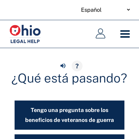
your
Skip
language
to
Navegación
Navegación
main
principal
principal
content
?
¿Qué está pasando?
Tengo una pregunta sobre los
beneficios de veteranos de guerra