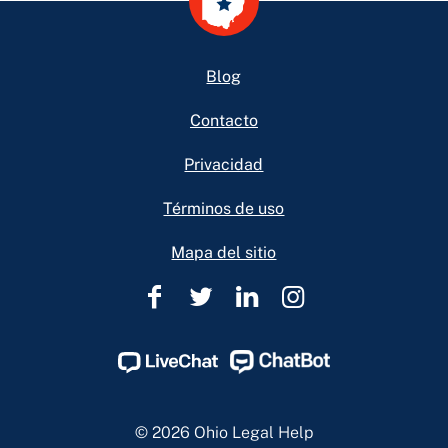
Footer
Blog
Contacto
Privacidad
Términos de uso
Mapa del sitio
Ohio
Ohio
Ohio
Ohio
Legal
Legal
Legal
Legal
Help
Help
Help
Help
Facebook
Twitter
Linkedin
Instagram
Page
Page
Page
Page
© 2026 Ohio Legal Help