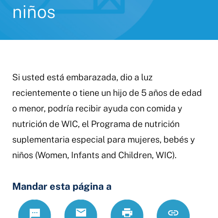
niños
Si usted está embarazada, dio a luz
recientemente o tiene un hijo de 5 años de edad
o menor, podría recibir ayuda con comida y
nutrición de WIC, el Programa de nutrición
suplementaria especial para mujeres, bebés y
niños (Women, Infants and Children, WIC).
Mandar esta página a
Text
Correo
Print
https://www.
Link