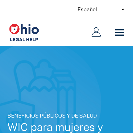
your
Skip
language
to
Navegación
Navegación
main
principal
principal
content
BENEFICIOS PÚBLICOS Y DE SALUD
WIC para mujeres y