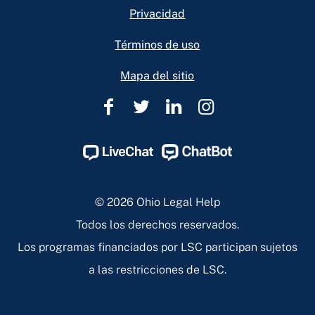
Privacidad
Términos de uso
Mapa del sitio
Ohio
Ohio
Ohio
Ohio
Legal
Legal
Legal
Legal
Help
Help
Help
Help
Facebook
Twitter
Linkedin
Instagram
Page
Page
Page
Page
© 2026 Ohio Legal Help
Todos los derechos reservados.
Los programas financiados por LSC participan sujetos
a las restricciones de LSC.