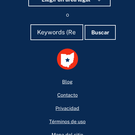
o
Buscar
Buscar
Buscar
Footer
Blog
Contacto
Privacidad
Términos de uso
Mapa del sitio