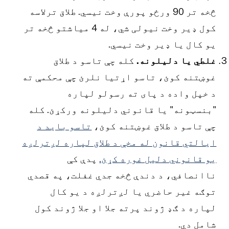
څخه تر 90 ورځو پورې وخت نیسي. طلاق ترلاسه
کول ډیر وخت نیولی شي، له 4 میاشتو څخه تر
و کال یا ډیر وخت نیسي.
لطي یا دلیلونه.
کله چې تاسو د طلاق
وښتنه کوئ، تاسو اړتیا نلرئ چې محکمې ته
 خپل واده د پای ته رسولو لپاره
بنسټونه" یا قانوني دلیلونه ورکړئ. کله
ې تاسو د طلاق غوښتنه کوئ،
تاسو باید د
یالتي قانون له مخې د طلاق لپاره لږترلږه
و قانوني دلیل غوره کړئ.
پدې کې
اانصافي، د دندې څخه جدي غفلت، په قصدي
وګه غیر حاضري یا لږترلږه د یو کال
پاره د ګډ ژوند پرته جلا او جلا ژوند کول
امل دي.