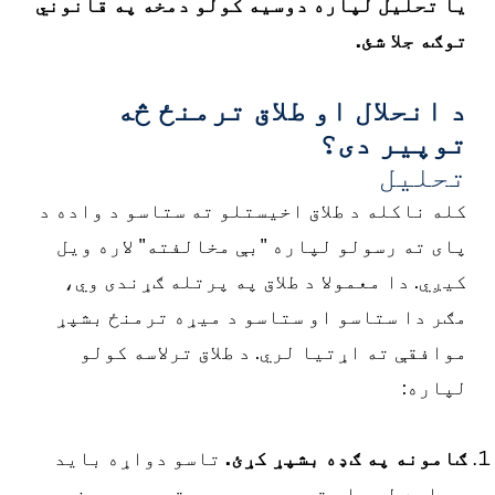
ا تحلیل لپاره دوسیه کولو دمخه په قانوني
وګه جلا شئ.
 انحلال او طلاق ترمنځ څه
وپیر دی؟
حلیل
له ناکله د طلاق اخیستلو ته ستاسو د واده د
ای ته رسولو لپاره "بې مخالفته" لاره ویل
یږي. دا معمولا د طلاق په پرتله ګړندی وي،
ګر دا ستاسو او ستاسو د میړه ترمنځ بشپړ
وافقې ته اړتیا لري. د طلاق ترلاسه کولو
پاره:
امونه په ګډه بشپړ کړئ.
تاسو دواړه باید
 واده له پای ته رسیدو وروسته په هر هغه