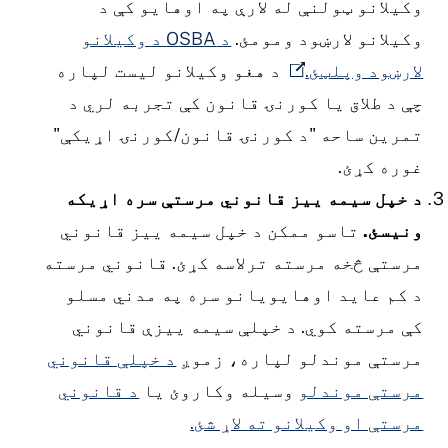
کیلانو ټولنې له لارې په اوهایو کې د
کیلانو لارښود ومومئ.
د OSBA د وکیلانو
ارښود وپلټئ.
د هغو وکیلانو لیست لپاره
ې د طلاق یا کورنۍ قانون کې تجربه لري د
مرین ساحه "د کورنۍ قانون/کورنۍ اړیکې"
وره کړئ.
 خپل سیمه ییز قانوني مرستې سره اړیکه
نیسئ.
تاسو ممکن د خپل سیمه ییز قانوني
رستې څخه مرسته ترلاسه کړئ. قانوني مرسته
 کم عاید اوهایویانو سره په مدني مسلو
ې مرسته کوي. د خپلې سیمه ییزې قانوني
رستې موندلو لپاره، زموږ
د خپلې قانوني
رستې موندلو
وسیله وکاروئ یا
د قانوني
رستې او وکیلانو ته لاړ شئ.