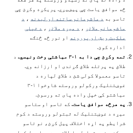
ه موافق یاست چې پیښیږي. پریکړه وکړئ چې
اسو به
د ماشومانو ساتنه او لیدنه
،
د
اشومانو ملاتړ
،
د میړه ملاتړ
،
د خپلې
لکیت ویش او پورونه
او نور څه څنګه
داره کوئ.
مه وکړئ چې دا به ۱-۳ میاشتې وخت ونیسي.
د
لاق په پرتله طلاق ګړندی او ارزانه وي.
اسو معمولا کولی شئ د طلاق لپاره د
غوښتنلیک ورکولو وروسته شاوخوا ۱-۳
یاشتو کې خپل واده پای ته ورسوئ.
ه هرڅه موافق یاست.
که تاسو او ستاسو
یړه د غوښتنلیک له ثبتولو وروسته د کوم
رایطو په اړه اختلاف پیل کړئ، نو تاسو
مکن د نوي تحلیل یا طلاق سره بیا پیل کولو