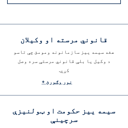
قانوني مرسته او وکیلان
هغه سیمه ییز سازمانونه ومومئ چې تاسو
د وکیل یا بلې قانوني مرستې سره وصل
کړي.
نور وګورئ +
سیمه ییز حکومت او ټولنیزې
سرچینې