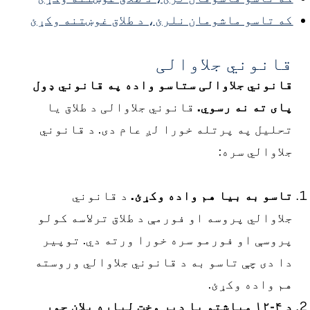
ه تاسو ماشومان نلرئ، د طلاق غوښتنه وکړئ
انوني جلاوالی
انوني جلاوالی ستاسو واده په قانوني ډول
ای ته نه رسوي.
قانوني جلاوالی د طلاق یا
حلیل په پرتله خورا لږ عام دی. د قانوني
لاوالي سره:
اسو به بیا هم واده وکړئ.
د قانوني
لاوالي پروسه او فورمې د طلاق ترلاسه کولو
روسې او فورمو سره خورا ورته دي. توپیر
ا دی چې تاسو به د قانوني جلاوالي وروسته
م واده وکړئ.
د ۴-۱۲ میاشتو یا ډیر وخت لپاره پلان جوړ