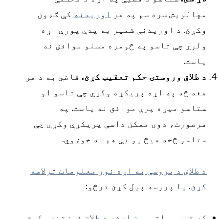
هالویش سره سم په هر
اوریدنه
کې ګډون
کړئ. د اوریدنې شمیر به پدې پورې اړه
لري چې تاسو په څومره مسلو موافق نه
است.
 طلاق وروستۍ حکم تعقیب کړئ.
قاضي به د هر
غه څه په اړه پریکړه وکړي چې تاسو او
تاسو میړه پرې موافق نه یاست. په
رصورت، دوی ممکن داسې پریکړې وکړي چې
تاسو څخه هیڅ یو یې هم نه خوښوي.
 طلاق د پروسې په اړه نور معلومات ترلاسه
ړئ.
یا پروسه پیل کړئ ترڅو:
ه تاسو ماشومان لرئ، د طلاق غوښتنه وکړئ