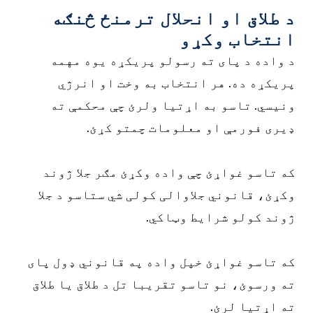
 طلاق او انحلال ترمنځ څنګه
نتخاب وکړو
 واده د پای ته رسولو پریکړه یوه مهمه
ریکړه ده. هر انتخاب به وخت او انرژي
نیسي. تاسو به اړتیا ولرئ چې محکمې ته
یری فورمې او معلومات چمتو کړئ.
ه تاسو غواړئ چې واده وکړئ مګر جلا ژوند
کړئ، قانوني جلاوالی کولی شي ستاسو د جلا
وند کولو شرایط وټاکي.
ه تاسو غواړئ خپل واده په قانوني ډول پای
ه ورسوئ، نو تاسو تقریبا تل د طلاق یا طلاق
ه اړتیا لرئ.