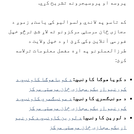
روسه او پروسیجرونه تشریح کړي.
ه تاسو په لاندې ولسوالیو کې یاست، زموږ د
جازی ځان مرستې مرکزونو ته لاړ شئ ترڅو خپل
ورمې آنلاین ډکې کړئ او د خپل ولایت د
رزالعملونو په اړه مفصل معلومات ترلاسه
ړئ:
 کویاهوګا کاونټي:
د کویاهوګا کاونټي د
ورنیو اړیکو مجازی ځان مرستې مرکز
 مونټګمري کاونټي:
د مونټګمري کاونټي د
ورنیو اړیکو مجازی ځان مرستې مرکز
 لورین کاونټي:
د لورین کاونټي د کورنیو
ړیکو مجازی ځان مرستې مرکز