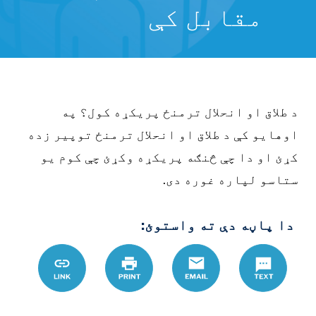
مقابل کې
 طلاق او انحلال ترمنځ پریکړه کول؟ په
وهایو کې د طلاق او انحلال ترمنځ توپیر زده
ړئ او دا چې څنګه پریکړه وکړئ چې کوم یو
تاسو لپاره غوره دی.
دا پاڼه دې ته واستوئ:
Text
Email
چاپ
Link
D8%A7%DB%8C