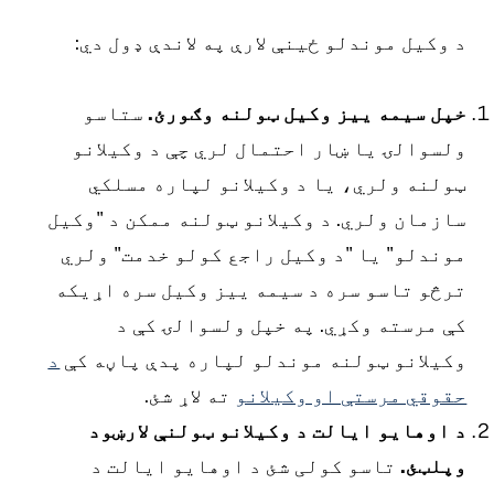
 وکیل موندلو ځینې لارې په لاندې ډول دي:
پل سیمه ییز وکیل ټولنه وګورئ.
ستاسو
لسوالۍ یا ښار احتمال لري چې د وکیلانو
ولنه ولري، یا د وکیلانو لپاره مسلکي
ازمان ولري. د وکیلانو ټولنه ممکن د "وکیل
وندلو" یا "د وکیل راجع کولو خدمت" ولري
رڅو تاسو سره د سیمه ییز وکیل سره اړیکه
ې مرسته وکړي. په خپل ولسوالۍ کې د
کیلانو ټولنه موندلو لپاره پدې پاڼه کې
د
قوقي مرستې او وکیلانو
ته لاړ شئ.
 اوهایو ایالت د وکیلانو ټولنې لارښود
پلټئ.
تاسو کولی شئ د اوهایو ایالت د