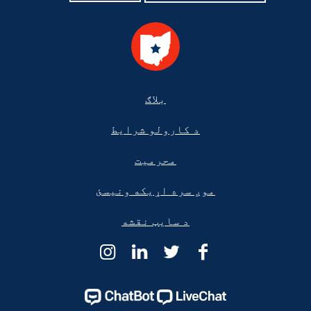
Foote
بلاګ
د کارولو شرایط
محرمیت
موږ سره اړیکه ونیسئ
د سایټ نقشه
د
د
د
د
اوهایو
اوهایو
اوهایو
اوهایو
قانوني
قانوني
قانوني
قانوني