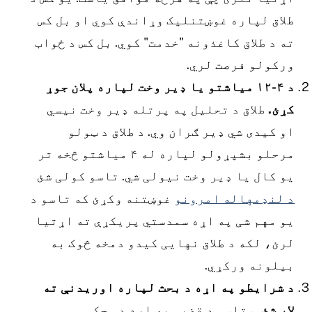
لاق لپاره غوښتنلیک وړاندې کوي او بل کس
ه د طلاق کاغذونه "خدمت" کوي. بل کس د ځواب
رکولو فرصت لري.
د ۴-۱۲ میاشتو یا ډیر وخت لپاره پلان جوړ
ړئ.
طلاق د تحلیل په پرتله ډیر وخت نیسي
و کیدی شي ډیر ګران وي. د طلاق د ټولو
مرحلو بشپړولو لپاره له ۴ میاشتو څخه تر
و کال یا ډیر وخت نیولی شي. تاسو کولی شئ
 لنډمهاله امرونو
غوښتنه وکړئ که تاسو د
و مهم شی په اړه سمدستي پریکړې ته اړتیا
رئ، لکه د طلاق نهایی کیدو دمخه څوک به
یلونه ورکړي.
 شرایطو په اړه د بحث لپاره اوریدنې ته
اړ شئ.
ستاسو د قضیې په اړه د محکمې