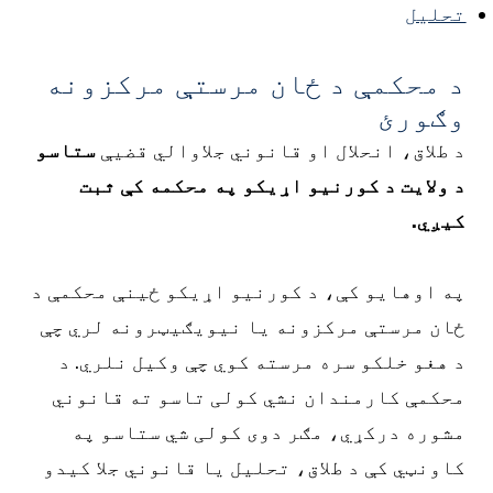
حلیل
 محکمې د ځان مرستې مرکزونه
ګورئ
 طلاق، انحلال او قانوني جلاوالي قضیې
ستاسو
 ولایت د کورنیو اړیکو په محکمه کې ثبت
یږي.
ه اوهایو کې، د کورنیو اړیکو ځینې محکمې د
ان مرستې مرکزونه یا نیویګیټرونه لري چې
 هغو خلکو سره مرسته کوي چې وکیل نلري. د
حکمې کارمندان نشي کولی تاسو ته قانوني
شوره درکړي، مګر دوی کولی شي ستاسو په
اونټي کې د طلاق، تحلیل یا قانوني جلا کیدو