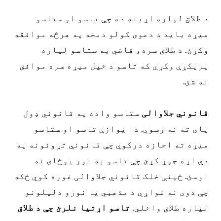
 طلاق لپاره اړینه ده چې تاسو او ستاسو
یړه باید د دعوی کولو دمخه په هرڅه موافقه
کړئ. د طلاق سره، قاضي به ستاسو لپاره
ریکړې وکړي که تاسو د خپل میړه سره موافق
ه شئ.
انوني جلاوالی
ستاسو واده په قانوني ډول
ای ته نه رسوي. دا یوازې تاسو او ستاسو
یړه ته اجازه درکوي چې قانوني تړونونه په
ې اړه جوړ کړئ چې تاسو به نور یوځای نه
وسئ. ځینې خلک قانوني جلاوالی غوره کوي ځکه
ې دوی نه غواړي د مذهبي یا نورو دلیلونو
پاره طلاق واخلي.
تاسو اړتیا نلرئ چې د طلاق