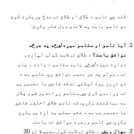
له چې تاسو د طلاق او طلاق ترمنځ پریکړه کوئ
و تاسو باید په لاندې ډول فکر وکړئ:
یا تاسو او ستاسو میړه/ښځه په هرڅه
وافق یاست؟
د طلاق ترلاسه کولو لپاره،
واړه میړه/ښځې باید ستاسو د واده د پای
ه رسولو په هر عنصر موافق وي. تاسو به د
ې تړون یوه لیکلې نسخه قاضي یا مجسټریټ
ه وړاندې کړئ چې ستاسو وړاندیز شوی پلان
ه بیاکتنه وکړي. که تاسو طلاق اخلئ، قاضي
ا مجسټریټ به د هغو مسلو په اړه پریکړې
کړي چې تاسو ورسره موافق نه یاست.
هال ویش.
د طلاق ترلاسه کول معمولا له 30