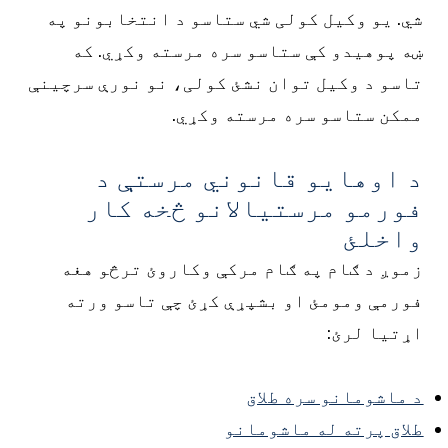
ي. یو وکیل کولی شي ستاسو د انتخابونو په
ه پوهیدو کې ستاسو سره مرسته وکړي. که
اسو د وکیل توان نشئ کولی، نو نورې سرچینې
مکن ستاسو سره مرسته وکړي.
 اوهایو قانوني مرستې د
ورمو مرستیالانو څخه کار
اخلئ
موږ د ګام په ګام مرکې وکاروئ ترڅو هغه
ورمې ومومئ او بشپړې کړئ چې تاسو ورته
ړتیا لرئ:
 ماشومانو سره طلاق
لاق پرته له ماشومانو