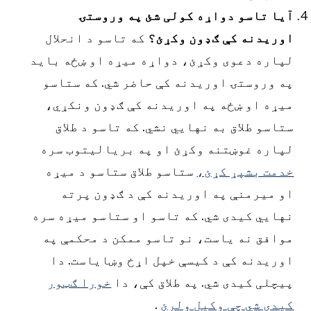
یا تاسو دواړه کولی شئ په وروستۍ
وریدنه کې ګډون وکړئ؟
که تاسو د انحلال
پاره دعوی وکړئ،
دواړه میړه او ښځه باید
ه وروستۍ اوریدنه کې حاضر شي. که ستاسو
یړه او ښځه په اوریدنه کې ګډون ونکړي،
تاسو طلاق به نهایي نشي. که تاسو د طلاق
پاره غوښتنه وکړئ او په بریالیتوب سره
دمت بشپړ کړئ،
ستاسو طلاق ستاسو د میړه
و میرمنې په اوریدنه کې د ګډون پرته
هایي کیدی شي. که تاسو او ستاسو میړه سره
وافق نه یاست، نو تاسو ممکن د محکمې په
وریدنه کې د کیسې خپل اړخ وښایاست. دا
یچلی کیدی شي. په طلاق کې، دا
خورا ګټور
یدی شي چې وکیل ولرئ
.