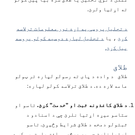
ه اړتیا ولرئ.
 تحلیل پروسې په اړه نور معلومات ترلاسه
ړئ
، یا
د تحلیل لپاره دوسیه کولو پروسه
یل کړئ.
لاق
لاق
د واده د پای ته رسولو لپاره تر ټولو
امه لاره ده. د طلاق ترلاسه کولو لپاره:
 طلاق کاغذونه ثبت او "خدمت" کړئ.
تاسو او
تاسو میړه اړتیا نلرئ چې د اسنادو د
بتولو دمخه د طلاق شرایط وڅیړئ. تاسو
ړتیا نلرئ چې په هرڅه موافق یاست. یو کس د