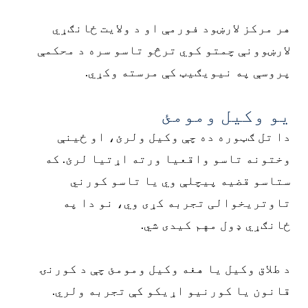
ر مرکز لارښود فورمې او د ولایت ځانګړي
ارښوونې چمتو کوي ترڅو تاسو سره د محکمې
روسې په نیویګیټ کې مرسته وکړي.
و وکیل ومومئ
ا تل ګټوره ده چې وکیل ولرئ، او ځینې
ختونه تاسو واقعیا ورته اړتیا لرئ. که
تاسو قضیه پیچلې وي یا تاسو کورني
اوتریخوالی تجربه کړی وي، نو دا په
انګړي ډول مهم کیدی شي.
 طلاق وکیل یا هغه وکیل ومومئ چې د کورنۍ
انون یا کورنیو اړیکو کې تجربه ولري.