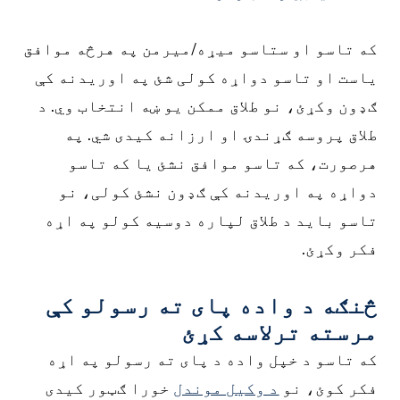
ه تاسو او ستاسو میړه/میرمن په هرڅه موافق
است او تاسو دواړه کولی شئ په اوریدنه کې
ډون وکړئ، نو طلاق ممکن یو ښه انتخاب وي. د
لاق پروسه ګړندۍ او ارزانه کیدی شي. په
رصورت، که تاسو موافق نشئ یا که تاسو
واړه په اوریدنه کې ګډون نشئ کولی، نو
اسو باید د طلاق لپاره دوسیه کولو په اړه
کر وکړئ.
نګه د واده پای ته رسولو کې
رسته ترلاسه کړئ
ه تاسو د خپل واده د پای ته رسولو په اړه
کر کوئ، نو
د وکیل موندل
خورا ګټور کیدی