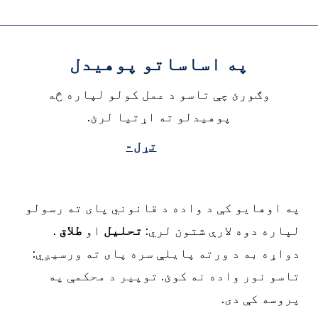
په اساساتو پوهیدل
وګورئ چې تاسو د عمل کولو لپاره څه
پوهیدلو ته اړتیا لرئ.
تړل -
ه اوهایو کې د واده د قانوني پای ته رسولو
پاره دوه لارې شتون لري:
تحلیل
او
طلاق
.
واړه به د ورته پایلې سره پای ته ورسیږي:
اسو نور واده نه کوئ. توپیر د محکمې په
روسه کې دی.