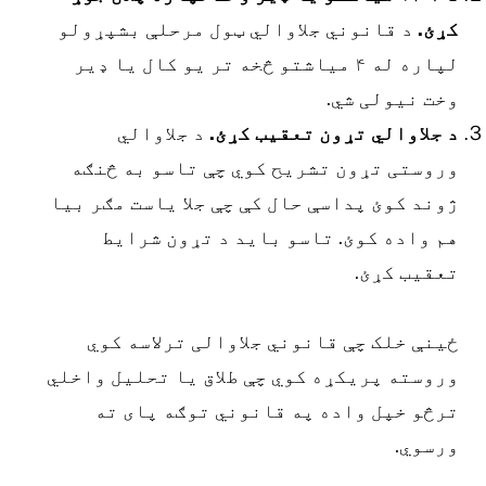
ړئ.
د قانوني جلاوالي ټول مرحلې بشپړولو
لپاره له ۴ میاشتو څخه تر یو کال یا ډیر
خت نیولی شي.
 جلاوالي تړون تعقیب کړئ.
د جلاوالي
روستی تړون تشریح کوي چې تاسو به څنګه
وند کوئ پداسې حال کې چې جلا یاست مګر بیا
م واده کوئ. تاسو باید د تړون شرایط
عقیب کړئ.
ینې خلک چې قانوني جلاوالی ترلاسه کوي
روسته پریکړه کوي چې طلاق یا تحلیل واخلي
رڅو خپل واده په قانوني توګه پای ته
رسوي.