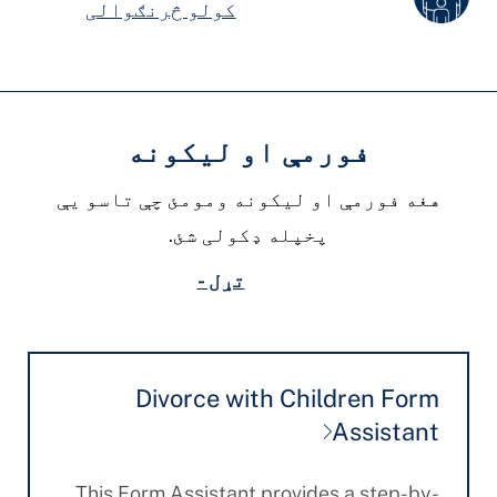
کولو څرنګوالی
فورمې او لیکونه
هغه فورمې او لیکونه ومومئ چې تاسو یې
پخپله ډکولی شئ.
تړل -
Divorce with Children Form
Assistant
This Form Assistant provides a step-by-