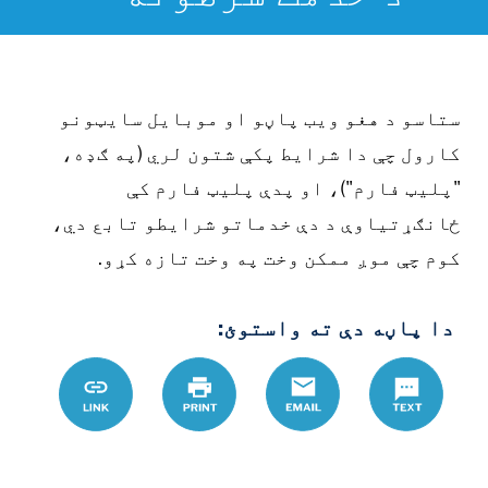
ستاسو د هغو ویب پاڼو او موبایل سایټونو
کارول چې دا شرایط پکې شتون لري (په ګډه،
"پلیټ فارم")، او پدې پلیټ فارم کې
ځانګړتیاوې د دې خدماتو شرایطو تابع دي،
کوم چې موږ ممکن وخت په وخت تازه کړو.
دا پاڼه دې ته واستوئ:
Text
Email
چاپ
Link
%A7%D8%AA