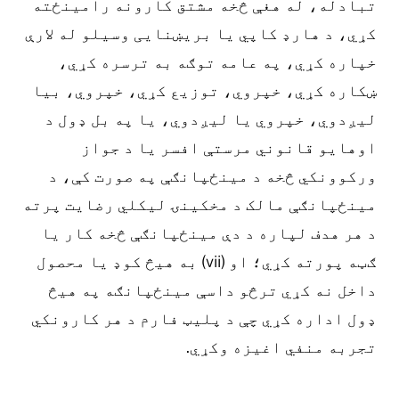
تبادله، له هغې څخه مشتق کارونه رامینځته
کړي، د هارډ کاپي یا بریښنایی وسیلو له لارې
خپاره کړي، په عامه توګه به ترسره کړي،
ښکاره کړي، خپروي، توزیع کړي، خپروي، بیا
لیږدوي، خپروي یا لیږدوي، یا په بل ډول د
اوهایو قانوني مرستې افسر یا د جواز
ورکوونکي څخه د مینځپانګې په صورت کې، د
مینځپانګې مالک د مخکینۍ لیکلي رضایت پرته
د هر هدف لپاره د دې مینځپانګې څخه کار یا
ګټه پورته کړي؛ او (vii) به هیڅ کوډ یا محصول
داخل نه کړي ترڅو داسې مینځپانګه په هیڅ
ډول اداره کړي چې د پلیټ فارم د هر کارونکي
تجربه منفي اغیزه وکړي.