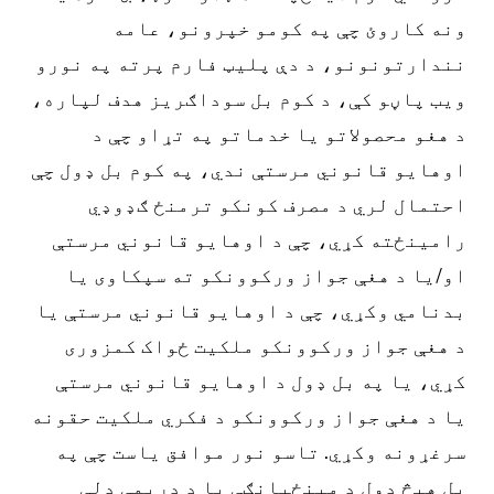
ونه کاروئ چې په کومو خپرونو، عامه
نندارتونونو، د دې پلیټ فارم پرته په نورو
ویب پاڼو کې، د کوم بل سوداګریز هدف لپاره،
د هغو محصولاتو یا خدماتو په تړاو چې د
اوهایو قانوني مرستې ندي، په کوم بل ډول چې
احتمال لري د مصرف کونکو ترمنځ ګډوډي
رامینځته کړي، چې د اوهایو قانوني مرستې
او/یا د هغې جواز ورکوونکو ته سپکاوی یا
بدنامي وکړي، چې د اوهایو قانوني مرستې یا
د هغې جواز ورکوونکو ملکیت ځواک کمزوری
کړي، یا په بل ډول د اوهایو قانوني مرستې
یا د هغې جواز ورکوونکو د فکري ملکیت حقونه
سرغړونه وکړي. تاسو نور موافق یاست چې په
بل هیڅ ډول د مینځپانګې یا د دریمې ډلې