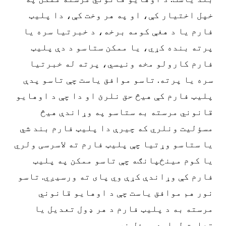
خپل اختیار کې، او په هر وخت کې، دا پلیټ
فارم یا د هغې کومه برخه، د خبرتیا سره یا
پرته بنده کړي، یا ممکن ستاسو د دې پلیټ
فارم کارولو مخه ونیسي، پرته له خبرتیا
سره یا پرته. تاسو موافق یاست چې تاسو پدې
پلیټ فارم کې هیڅ حق نلرئ او دا چې د اوهایو
قانوني مرسته به ستاسو په وړاندې هیڅ
مسؤلیت ونلري که چیرې دا پلیټ فارم بند شي
یا ستاسو وړتیا چې پلیټ فارم ته لاسرسی ولري
یا کوم مینځپانګه چې تاسو ممکن په پلیټ
فارم کې وړاندې کړې وي پای ته ورسیږي. تاسو
نور هم موافق یاست چې د اوهایو قانوني
مرسته به د پلیټ فارم د هر ډول تعدیل یا
تعلیق لپاره مسؤل نه وي.