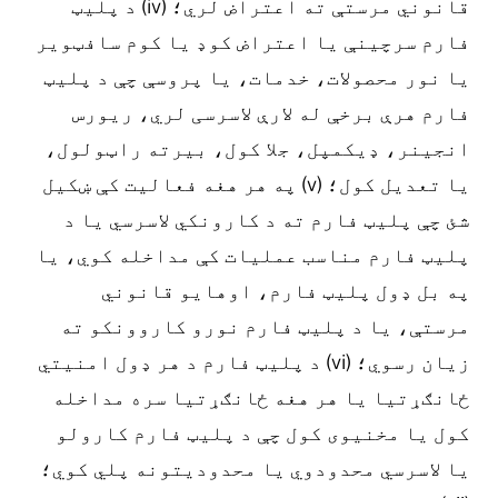
قانوني مرستې ته اعتراض لري؛ (iv) د پلیټ
فارم سرچینې یا اعتراض کوډ یا کوم سافټویر
یا نور محصولات، خدمات، یا پروسې چې د پلیټ
فارم هرې برخې له لارې لاسرسی لري، ریورس
انجینر، ډیکمپل، جلا کول، بیرته راټولول،
یا تعدیل کول؛ (v) په هر هغه فعالیت کې ښکیل
شئ چې پلیټ فارم ته د کارونکي لاسرسي یا د
پلیټ فارم مناسب عملیات کې مداخله کوي، یا
په بل ډول پلیټ فارم، اوهایو قانوني
مرستې، یا د پلیټ فارم نورو کاروونکو ته
زیان رسوي؛ (vi) د پلیټ فارم د هر ډول امنیتي
ځانګړتیا یا هر هغه ځانګړتیا سره مداخله
کول یا مخنیوی کول چې د پلیټ فارم کارولو
یا لاسرسي محدودوي یا محدودیتونه پلي کوي؛