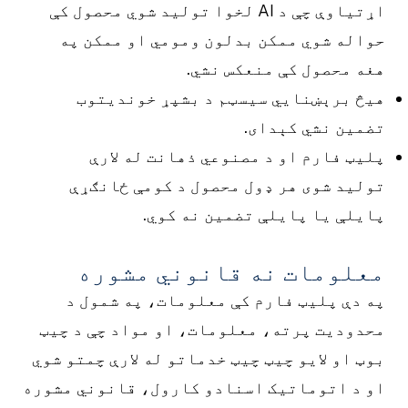
اړتیاوې چې د AI لخوا تولید شوي محصول کې
حواله شوي ممکن بدلون ومومي او ممکن په
هغه محصول کې منعکس نشي.
هیڅ برېښنايي سیسټم د بشپړ خونديتوب
تضمین نشي کېدای.
پلیټ فارم او د مصنوعي ذهانت له لارې
تولید شوی هر ډول محصول د کومې ځانګړې
پایلې یا پایلې تضمین نه کوي.
معلومات نه قانوني مشوره
په دې پلیټ فارم کې معلومات، په شمول د
محدودیت پرته، معلومات، او مواد چې د چیټ
بوټ او لایو چیټ چیټ خدماتو له لارې چمتو شوي
او د اتوماتیک اسنادو کارول، قانوني مشوره