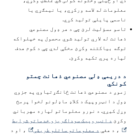
دي او ځینې وختونه کولی شي غلطۍ وکړي،
معلومات له لاسه ورکړي، یا نیمګړي یا
ناسمې پایلې تولید کړي.
تاسو مسؤلیت لرئ چې د هر ډول مصنوعي
ذهانت له لارې تولید شوي محصول په خپلواکه
توګه بیاکتنه وکړئ مخکې لدې چې د کوم هدف
لپاره پرې تکیه وکړئ.
د دریمې ډلې مصنوعي ذهانت چمتو
کونکي
زموږ د مصنوعي ذهانت ځانګړتیاوې په جزوي
ډول د انټروپیک د کلاډ ماډلونو لخوا پرمخ
وړل کیږي. د نورو معلوماتو لپاره مهرباني
وکړئ
د انټروپیک سوداګریزو خدماتو شرایط
، د هغې
د معلوماتو ساتلو طریقې
، او د