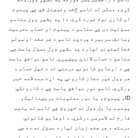
کړئ، ممکن له تاسو څخه وغوښتل شي چې پټنوم
او کارن نوم غوره کړئ. دا په بشپړ ډول ستاسو
مسؤلیت دی چې ستاسو د پټنوم او حساب محرمیت
وساتئ. سربیره پردې، تاسو د هر هغه او ټولو
فعالیتونو لپاره په بشپړ ډول مسؤل یاست چې
ستاسو د حساب لاندې پیښیږي. تاسو موافق یاست
چې د اوهایو قانوني مرستې ته د خپل حساب د
هر ډول غیر مجاز کارونې په اړه سمدلاسه خبر
ورکړئ. تاسو نور موافق یاست چې د کارونکي
ID، پټنوم، یا نور معلومات بریښنالیک،
پوسټ، یا بل ډول نه خپروئ چې تاسو ته پلیټ
فارم ته لاسرسی درکوي. د اوهایو قانوني
مرسته د هر هغه زیان لپاره مسؤل نه ده چې
تاسو ممکن د بل چا لخوا ستاسو د پټنوم یا