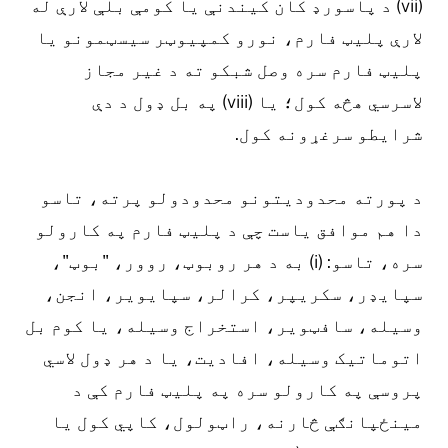
(vii) د پاسورډ کان کیندنې یا کومې بلې لارې له
لارې پلیټ فارم، نورو کمپیوټر سیسټمونو یا
پلیټ فارم سره وصل شبکو ته د غیر مجاز
لاسرسي هڅه کول؛ یا (viii) په بل ډول د دې
شرایطو سرغړونه کول.
د پورته محدودیتونو محدودولو پرته، تاسو
دا هم موافق یاست چې د پلیټ فارم په کارولو
سره، تاسو: (i) به د هر روبوټ، روور، "بوټ"،
سپایډر، سکریپر، کرالر، سپایویر، انجن،
وسیله، سافټویر، استخراج وسیله، یا کوم بل
اتوماتیک وسیله، افادیت، یا د هر ډول لاسي
پروسې په کارولو سره په پلیټ فارم کې د
مینځپانګې څارنه، راټولول، کاپي کول یا