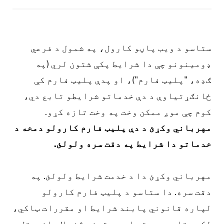
ستاسو د ویب پاڼو کارول، په شمول د فرعي
ډومینونو چې دا شرایط پکې شتون لري (په
ګډه، "پلیټ فارم")، او پدې پلیټ فارم کې
ځانګړتیاوې د دې خدماتو شرایطو تابع دي،
کوم چې موږ ممکن وخت په وخت تازه کړو.
مهرباني وکړئ د دې پلیټ فارم کارولو دمخه د
خدماتو دا شرایط په دقت سره ولولئ.
مهرباني وکړئ دا د خدمت شرایط ولولئ.
په
دقت سره. دا ستاسو د پلیټ فارم کارولو
لپاره قانوني پابند شرایط او مقررات ټاکي،
لکه ستاسو مرستې او د حقونو څخه لاس اخیستل،