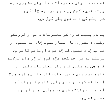
نه ده. قانوني معلومات د قانوني مشورې سره
ورته ندي، کوم چې د یو فرد په ځانګړو
شرایطو کې د قانون پلي کول دي.
په دې پلیټ فارم کې معلومات د جواز لرونکي
وکیل د مشورې یا استازیتوب ځای نه نیسي او
نه یې ځای نیسي. که څه هم د اوهایو قانوني
مرسته په پراخه کچه هڅه کوي ترڅو ډاډ ترلاسه
کړي چې په پلیټ فارم کې معلومات دقیق او
تازه دي، موږ د دې معلوماتو دقت په اړه هیڅ
ادعا نه کوو او د دې پلیټ فارم کارولو له
امله رامینځته شوي هر ډول پایلو لپاره
مسؤل نه یو.