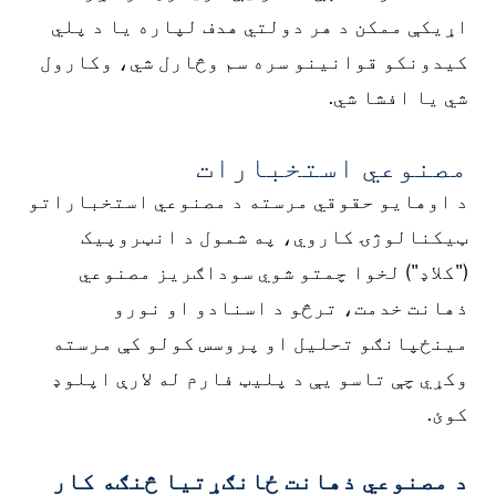
اړیکې ممکن د هر دولتي هدف لپاره یا د پلي
کیدونکو قوانینو سره سم وڅارل شي، وکارول
شي یا افشا شي.
مصنوعي استخبارات
د اوهایو حقوقي مرسته د مصنوعي استخباراتو
ټیکنالوژۍ کاروي، په شمول د انټروپیک
("کلاډ") لخوا چمتو شوي سوداګریز مصنوعي
ذهانت خدمت، ترڅو د اسنادو او نورو
مینځپانګو تحلیل او پروسس کولو کې مرسته
وکړي چې تاسو یې د پلیټ فارم له لارې اپلوډ
کوئ.
د مصنوعي ذهانت ځانګړتیا څنګه کار