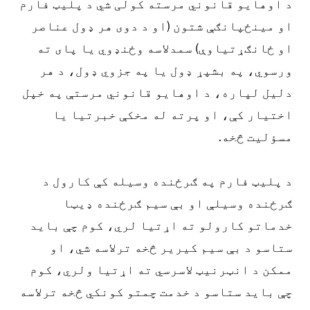
د اوهایو قانوني مرسته کولی شي د پلیټ فارم
او مینځپانګې شتون (او د دوی هر ډول عناصر
او ځانګړتیاوې) سمدلاسه وځنډوي یا پای ته
ورسوي، په بشپړ ډول یا په جزوي ډول، د هر
دلیل لپاره، د اوهایو قانوني مرستې په خپل
اختیار کې، او پرته له مخکې خبرتیا یا
مسؤلیت څخه.
د پلیټ فارم په ګرځنده وسیله کې کارول د
ګرځنده وسیلې او بې سیم ګرځنده ډیټا
خدماتو کارولو ته اړتیا لري، کوم چې باید
ستاسو د بې سیم کیریر څخه ترلاسه شي، او
ممکن د انټرنیټ لاسرسي ته اړتیا ولري، کوم
چې باید ستاسو د خدمت چمتو کونکي څخه ترلاسه