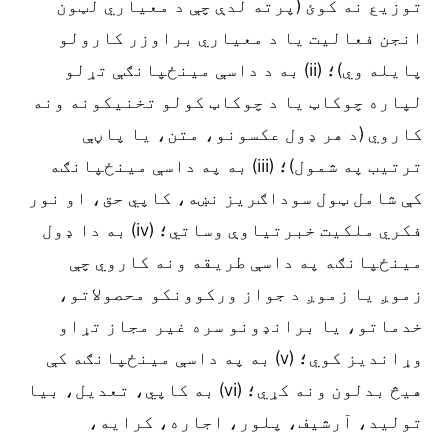
توزیع نه کوئ (پرته لدې چې د معیاري لټون
انجن فعالیت یا د معیاري براوزر کارولو
پایله وي)؛ (ii) به د داسې مینځپانګې تړلو
لپاره چوکاټ یا د چوکاټ کولو تخنیکونه ونه
کاروي (د هر ډول عکسونو، متن، یا پاڼې
ترتیب په شمول)؛ (iii) به په داسې مینځپانګه
کې شامل ټول سوداګریز نښه، کاپي حق، او نور
فکري ملکیت خبرتیاوې وساتي؛ (iv) به دا ډول
مینځپانګه په داسې طریقه ونه کاروي چې
زموږ یا زموږ د جواز ورکوونکو محصولاتو،
خدماتو، یا برانډونو سره غیر مجاز تړاو
وړاندیز کوي؛ (v) به په داسې مینځپانګه کې
هیڅ بدلون ونه کړي؛ (vi) به کاپي، تعدیل، بیا
تولید، آرشیف، پلور، اجاره، کرایه،