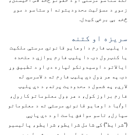
زموږ د مسؤلیت محدودیتونه او ستاسو د موږ
څخه بې برخې کیدل.
سريزه او کتنه
دا پلیټ فارم د اوهایو قانوني مرستې ملکیت
یا کنټرول دی. دا پلیټ فارم یوازې د متحده
ایالاتو د اوسیدونکو لپاره دی او د تطبیق وړ
دی. په هر ډول دې پلیټ فارم ته د لاسرسي له
لارې، په شمول د محدودیت پرته، د دې پلیټ
فارم براوز کول، د هر ډول معلوماتو کارول،
او/یا د اوهایو قانوني مرستې ته د معلوماتو
سپارل، تاسو موافق یاست او د دې پاڼې
("شرایط") کې شامل شرایطو، شرایطو، پالیسیو
او خبرتیاو سره تړلي یاست، په شمول د دې