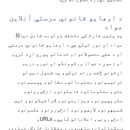
د اوهایو قانوني مرستې آنلاین
مواد
په پلیټ فارم کې مختلف ډولونه شامل دي: (i)
مواد او نور توکي چې د اوهایو قانوني مرستې
او د هغې محصولاتو او خدماتو پورې اړه لري،
او زموږ د جواز ورکوونکو او نورو دریم
اړخونو څخه ورته توکي، په شمول د ټولو
ترتیبونو، معلوماتو، مقالو، پوسټونو،
متن، معلوماتو، فایلونو، انځورونو،
سکریپټونو، ډیزاینونو، ګرافیکونو، تڼۍ
شبیهونو، لارښوونو، انځورونو، عکسونو،
انځورونو، اعلاناتو کاپي، URLs،
ټیکنالوژي، سافټویر، متقابل ځانګړتیاوې،