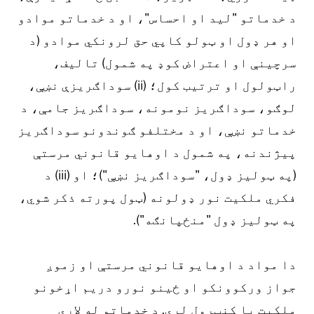
د خدماتو "لید او احساس"، او د خدماتو موادو
او هر ډول او ټولو کاپي حق لرونکي موادو (د
سرچینې او اعتراض کوډ په شمول) تالیف،
راټولول او ترتیب کول؛ (ii) سوداګریزې نښې،
لوګو، سوداګریز نومونه، سوداګریز جامې، د
خدماتو نښې، او د مختلفو ګوندونو سوداګریز
پیژندنه، په شمول د اوهایو قانوني مرستې
(په ټولیز ډول، "سوداګریز نښې")؛ او (iii) د
فکري ملکیت نور ډولونه (ټول پورته ذکر شوي،
په ټولیز ډول "منځپانګه").
دا مواد د اوهایو قانوني مرستې او زموږ
جواز ورکوونکو او ځینو نورو دریم اړخونو
ملکیت یا کنټرول لري. د خدماتو له لارې