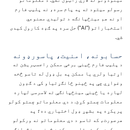
رسولو میتود ته په پام سره، نه پلیټ فارم
او نه هم مینځپانګه د تولیدي مصنوعي
استخباراتو ("AI") حل سره په ګډه کارول کیدی
شي.
حسابونه، امنیت، پاسورډونه
د پلیټ فارم ځینې برخې ممکن راجسټریشن ته
اړتیا ولري یا ممکن په بل ډول له تاسو څخه
وغواړي چې په ځینو ځانګړتیاو کې د ګډون
لپاره یا ځینې مینځپانګې ته لاسرسی لپاره
معلومات چمتو کړئ. د دې معلوماتو چمتو کولو
پریکړه په بشپړ ډول اختیاري ده؛ په
هرصورت، که تاسو د دې معلوماتو نه ورکولو
پریکړه وکړئ، تاسو ممکن د ځینې مینځپانګې