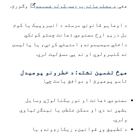
هغې
د معلوماتو پروسس کولو ضمیمه
وګورئ.
د اوهایو قانوني مرسته د انټروپیک یا کوم
بل دریم اړخ مصنوعي ذهانت چمتو کونکي
داخلي سیسټمونه، امنیتي کړنې، یا پالیسۍ
نه کنټرولوي او نه یې مسؤلیت لري.
هیڅ تضمین نشته: د خطرونو پوهیدل
تاسو پوهیږئ او موافق یاست چې:
مصنوعي ذهانت او نور ټکنالوژي وسایل
بشپړ نه دي او ممکن غلطۍ یا نیمګړتیاوې
ولري.
د تطبیق وړ قوانین، ریکارډونه، یا