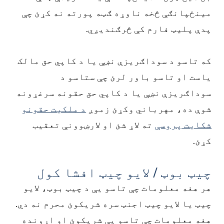
مینځپانګې څخه ناوړه ګټه پورته نه کړئ چې
پدې پلیټ فارم کې څرګندیږي.
که تاسو د سوداګریزې نښې یا د کاپي حق مالک
یاست او تاسو باور لرئ چې ستاسو د
سوداګریزې نښې یا د کاپي حق حقونه سرغړونه
شوې ده، مهرباني وکړئ زموږ
د ملکیت حقونو
شکایت پروسې
ته لاړ شئ او لارښوونې تعقیب
کړئ.
چیټ بوټ / لایو چیټ افشا کول
هر هغه معلومات چې تاسو یې د چیټ بوټ، لایو
چیټ یا لایو چیټ اجنټ سره شریکوئ محرم نه دي.
هغه معلومات چې تاسو یې شریکوئ او اړونده