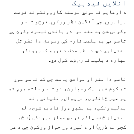
آنلاین فیډبیک
د اوهایو قانوني مرسته کاروونکو ته فرصت
برابروي چې آنلاین نظر ورکړي ترڅو تاسو
وکولی شئ په هغه موادو باندې تبصره وکړئ چې
تاسو یې په پلیټ فارم کې ومومئ. دا نظر تل
اختیاري دی. د نظر هدف د نورو کاروونکو
لپاره د پلیټ فارم ښه کول دي.
تاسو دا منئ او موافق یاست چې که تاسو موږ
ته کوم فیډبیک وسپارئ، نو تاسو دلته موږ ته
یو غیر ځانګړی، نړیوال، تلپاتې، نه
بدلیدونکی، په بشپړ ډول تادیه شوی، له
امتیاز څخه پاک، فرعي جواز لرونکی (د څو
کچو له لارې) او د لیږد وړ جواز ورکوئ چې د هر