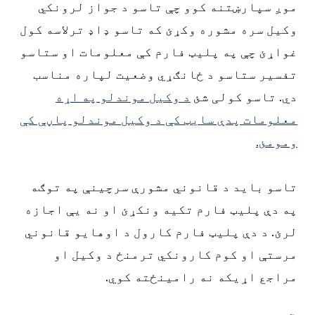
موږ سپارښتنه کوو چې تاسو د جواز لرونکي
وکیل سره مشوره وکړئ که تاسو ډاډ ترلاسه کول
غواړئ چې په پلیټ فارم کې معلومات او ستاسو
تفسیر ستاسو د ځانګړي وضعیت لپاره مناسب
دي. تاسو کولی شئ
د وکیل موندلو په اړه
معلومات پدې سایټ کې د وکیل موندلو پاڼې کې
ومومئ.
تاسو باید د قانوني مشورې سرچینې په توګه
په دې پلیټ فارم تکیه ونکړئ او نه یې اجازه
لرئ. د دې پلیټ فارم کارول د اوهایو قانوني
مرستې او کوم کارونکي ترمنځ د وکیل او
مراجع اړیکه نه رامینځته کوي.