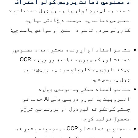
د مصنوعي ذهانت پروسس کولو اعتراف
د سند په اپلوډ کولو یا په بل ډول د خدماتو د
مصنوعي ذهانت په مرسته د ځانګړتیا په
کارولو سره، تاسو دا منئ او موافق یاست چې:
ستاسو اسناد او اړونده محتوا به د مصنوعي
ذهانت او، که چیرې د تطبیق وړ وي، د OCR
ټیکنالوژۍ په کارولو سره په بریښنایی
ډول پروسس شي.
ستاسو اسناد ممکن په خوندي ډول د
انټروپیک یا نورو دریمې ډلې AI خدماتو
چمتو کونکو ته لیږدول او پروسس شي ترڅو
محصول تولید کړي.
د مصنوعي ذهانت او OCR سیسټمونه بشپړ نه