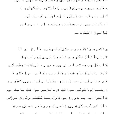
معاملې په بریښنایی ډول ترسره کول، د
تضمینونو رد کول، د زیان او درملنې
استثناوې او محدودیتونه، او د اوهایو
قانون انتخاب.
وخت په وخت موږ ممکن دا پلیټ فارم او دا
شرایط تازه کړو. ستاسو د دې پلیټ فارم
کارول وروسته له دې چې موږ په دې شرایطو کې
کوم بدلونونه خپاره کړو، ستاسو موافقه د
دې بدلونونو سره د دې بدلونونو نیټې څخه په
احتمالي توګه موافق دي. تاسو موافق یاست چې
دا شرایط په دوره یي ډول بیاکتنه وکړئ ترڅو
ډاډ ترلاسه کړئ چې تاسو د وروستي نسخې سره
بلد یاست. د اوهایو قانوني مرسته ممکن په