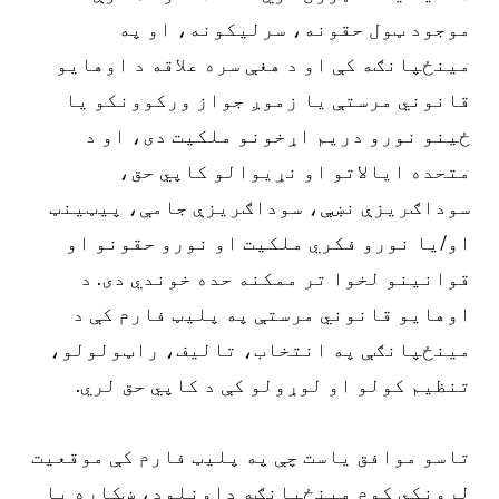
موجود ټول حقونه، سرلیکونه، او په
مینځپانګه کې او د هغې سره علاقه د اوهایو
قانوني مرستې یا زموږ جواز ورکوونکو یا
ځینو نورو دریم اړخونو ملکیت دی، او د
متحده ایالاتو او نړیوالو کاپي حق،
سوداګریزې نښې، سوداګریزې جامې، پیټینټ
او/یا نورو فکري ملکیت او نورو حقونو او
قوانینو لخوا تر ممکنه حده خوندي دی. د
اوهایو قانوني مرستې په پلیټ فارم کې د
مینځپانګې په انتخاب، تالیف، راټولولو،
تنظیم کولو او لوړولو کې د کاپي حق لري.
تاسو موافق یاست چې په پلیټ فارم کې موقعیت
لرونکي کوم مینځپانګه ډاونلوډ، ښکاره یا