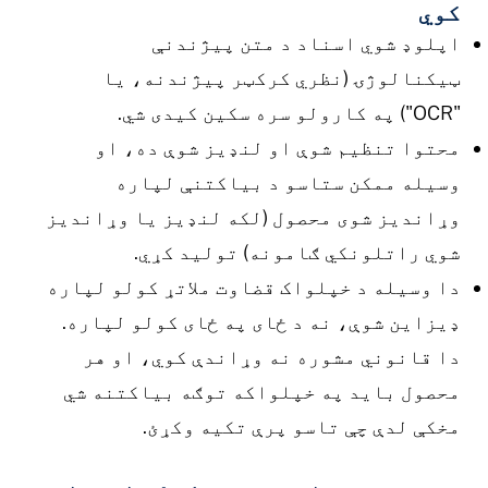
کوي
اپلوډ شوي اسناد د متن پیژندنې
ټیکنالوژۍ (نظري کرکټر پیژندنه، یا
"OCR") په کارولو سره سکین کیدی شي.
محتوا تنظیم شوې او لنډیز شوې ده، او
وسیله ممکن ستاسو د بیاکتنې لپاره
وړاندیز شوی محصول (لکه لنډیز یا وړاندیز
شوي راتلونکي ګامونه) تولید کړي.
دا وسیله د خپلواک قضاوت ملاتړ کولو لپاره
ډیزاین شوې، نه د ځای په ځای کولو لپاره.
دا قانوني مشوره نه وړاندې کوي، او هر
محصول باید په خپلواکه توګه بیاکتنه شي
مخکې لدې چې تاسو پرې تکیه وکړئ.