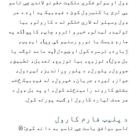
ډول او ټولو فکري ملکیت حقونو لاندې چې تاسو
یې لرئ یا کنټرول کوئ د فیډبیک په اړه د هر
ډول وسیلو له لارې خلکو ته د کارولو، بیا
تولید، لیدلو، خبرو اترو، چاپ، کاپي (که په
هارډ ډیسک یا نورو رسنیو کې وي)، ایډیټ،
ژباړه، ترسره کول او ښودل (په عامه توګه یا
بل ډول)، توزیع، بیا توزیع، تعدیل، تطبیق،
جوړول، پلورل، د پلور وړاندیز، لیږدول،
جواز، لیږد، جریان، خپرول، له فیډبیک څخه
مشتق کارونه رامینځته کول، او په بل ډول د
هر هدف لپاره کارول او ګټه پورته کول.
د پلیټ فارم کارول
تاسو موافق یاست چې تاسو به دا نه کوئ: (i)