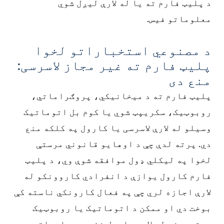
د پلیټ فارم ته یا له لارې لیږل شوي
معلوماتو فیس.
د مصنوعي استخباراتو لخوا
پلیټ فارم ته غیر مجاز لاسرسی:
منع دی
پلیټ فارم ته د میخانیکي، پروګراماتي،
روبوټیک، سکریپټ شوي یا کوم بل اتوماتیک
وسیلو له لارې لاسرسی یا کارول په کلکه منع
دي. پرته لدې چې د اوهایو قانوني مرستې
لخوا په لیکلي ډول موافقه شوې وي، د پلیټ
فارم کارول یوازې د انفرادي کاروونکو له
لارې اجازه لري چې په فعال کارونکي ناسته کې
بوخت دي او ممکن د اتوماتیک یا روبوټیک
میتودونو له لارې راټول نشي. د معلوماتو