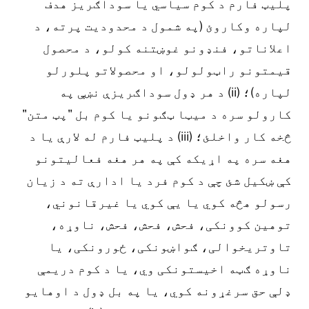
پلیټ فارم د کوم سیاسي یا سوداګریز هدف
لپاره وکاروئ (په شمول د محدودیت پرته، د
اعلاناتو، فنډونو غوښتنه کولو، د محصول
قیمتونو راټولولو، او محصولاتو پلورلو
لپاره)؛ (ii) د هر ډول سوداګریزې نښې په
کارولو سره د میټا ټګونو یا کوم بل "پټ متن"
څخه کار واخلئ؛ (iii) د پلیټ فارم له لارې یا د
هغه سره په اړیکه کې په هر هغه فعالیتونو
کې ښکیل شئ چې د کوم فرد یا ادارې ته د زیان
رسولو هڅه کوي یا یې کوي یا غیرقانوني،
توهین کوونکی، فحش، فحش، فحش، ناوړه،
تاوتریخوالی، ګواښونکی، ځورونکی، یا
ناوړه ګټه اخیستونکی وي، یا د کوم دریمې
ډلې حق سرغړونه کوي، یا په بل ډول د اوهایو