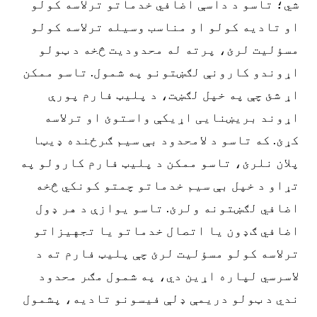
شي؛ تاسو د داسې اضافي خدماتو ترلاسه کولو
او تادیه کولو او مناسب وسیله ترلاسه کولو
مسؤلیت لرئ، پرته له محدودیت څخه د ټولو
اړوندو کارونې لګښتونو په شمول. تاسو ممکن
اړ شئ چې په خپل لګښت، د پلیټ فارم پورې
اړوند بریښنایی اړیکې واستوئ او ترلاسه
کړئ. که تاسو د لامحدود بې سیم ګرځنده ډیټا
پلان نلرئ، تاسو ممکن د پلیټ فارم کارولو په
تړاو د خپل بې سیم خدماتو چمتو کونکي څخه
اضافي لګښتونه ولرئ. تاسو یوازې د هر ډول
اضافي ګډون یا اتصال خدماتو یا تجهیزاتو
ترلاسه کولو مسؤلیت لرئ چې پلیټ فارم ته د
لاسرسي لپاره اړین دي، په شمول مګر محدود
ندي د ټولو دریمې ډلې فیسونو تادیه، پشمول