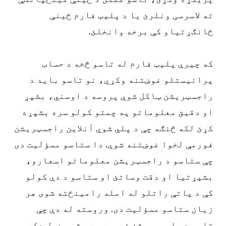
ته لاسرسی ونلرئ یا د پلیټ فارم ځینې
ځانګړتیاو کې برخه وانخلئ.
که چیرې پلیټ فارم له تاسو څخه د حساب
پرانیستلو غوښتنه وکړي، نو تاسو باید د
راجسټریشن ټاکل شوې پروسه د اوسني، بشپړ
او دقیق معلوماتو په چمتو کولو سره بشپړه
کړئ لکه څنګه چې د پلي شوي آنلاین راجسټریشن
فورمې لخوا غوښتنه شوې. دا ستاسو مسؤلیت دی
چې ستاسو د راجسټریشن معلوماتو اسعارو،
بشپړتیا او دقت وساتئ او ستاسو د دې کولو
کې د پاتې راتلو له امله رامینځته شوی هر
زیان ستاسو مسؤلیت دی. وروسته له دې چې
تاسو د راجسټریشن فورمه په بشپړ ډول ډکه