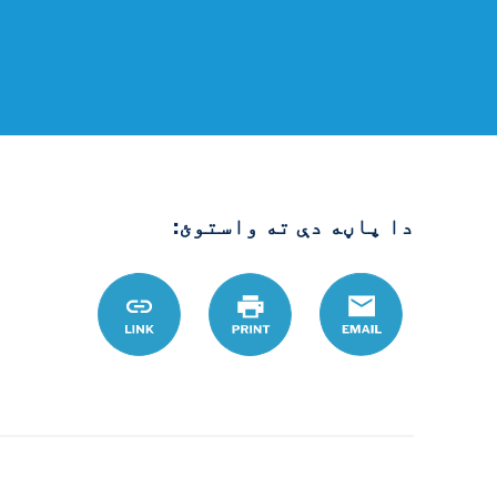
دا پاڼه دې ته واستوئ:
Email
چاپ
Link
galhelp.org/ps/d-
mhrmyt-
tklarh