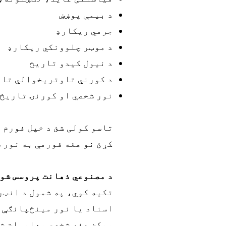
د بیمې پوښښ
جرمي ریکارډ
د موټر چلوونکي ریکارډ
د نیول کیدو تاریخ
د کورني تاوتریخوالي تار
نور شخصي او کورنۍ تاریخ
تاسو کولی شئ د خپل فورم 
کړئ نو هغه فورمې به نور س
د مصنوعي ذهانت پروسس شو
تکیه کوي، په شمول د انټر
اسناد یا نور مینځپانګې ر
ممکن هغه شخصي معلومات شا