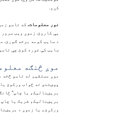
کړو.
نور معلومات.
که تاسو زمو
د سایټ کومه برخه ګورئ. م
سایټ کې غوره کوئ چې تاسو
موږ څنګه معلوم
موږ مستقیم له تاسو څخه م
پوښتنو ته ځواب ورکوئ یا 
بریښنالیک، یا چاپ" ځانګ
بریښنالیک، شریک یا چاپ ک
ورکړئ، یا زموږ د بریښنال