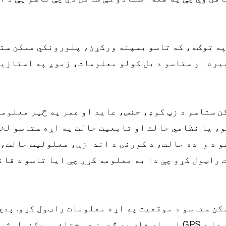
په توګه، که تاسو بسپنه ورکړئ، پلورونکي ممکن ست
یره او ستاسو د بل کولو معلومات، زموږ په استازی
 ستاسو د زپ کوډ، جنس، عاید او عمر په څیر معلوما
، یا نظامي حالت او تابعیت حالت په اړه ستاسو لخ
و د واده حالت، د کورنۍ د اندازې، معلولیت حالت، د
راټول کړو چې دا به معلومه کړي چې ایا تاسو د قان
کن ستاسو د موقعیت په اړه معلومات راټول کړو. پدې
موقعیت شامل وي. موږ ممکن دا د GPS او وای فای په ګډون د مختل