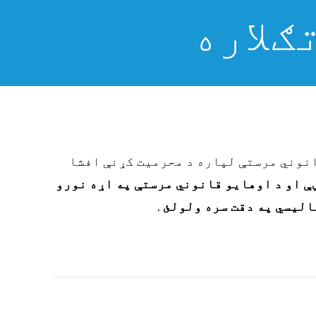
ګلاره
انوني مرستې لپاره د محرمیت کړنې افشا
ې او د اوهایو قانوني مرستې په اړه نورو
الیسي په دقت سره ولولئ
.