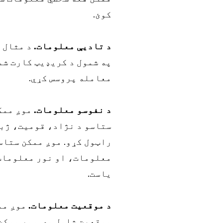
کوئ.
د تادیې معلومات.
د مثال 
په شمول د کریډیټ کارت شم
معامله پروسس کړي.
د نفوسو معلومات.
موږ ممکن
ستاسو د نژاد، قومیت، ژبو
راټول کړو. موږ ممکن ستاس
معلومات، او نور معلومات 
یاست.
د موقعیت معلومات.
موږ مم