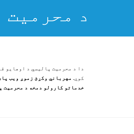
د محرمیت ت
دا د محرمیت پالیسي د اوهایو ق
https://www.ohiole
کوي.
مهرباني وکړئ زموږ ویب پاڼ
خدماتو کارولو دمخه د محرمیت پ