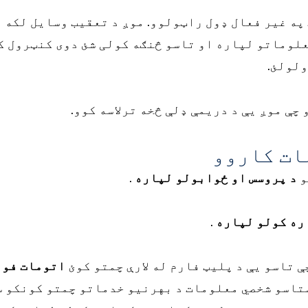
په غیر فعال ډول راټولوو. موږ د تعقیب وسایل لکه د
علوماتو لپاره او تاسو څنګه کولی شئ دوی کنټرول ک
ولولئ.
ې موږ یې د دریمې ډلې څخه ترلاسه کوو.
ات کاروو
و
د پروسس او ځوابولو لپاره
.
ره کولو لپاره
.
 تاسو یې د پلیټ فارم له لارې چمتو کوئ
اتومات فور
تاسو شخصي معلومات د بهرنیو خدماتو چمتو کونکو س