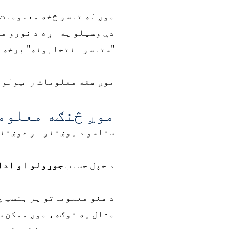
موږ له تاسو څخه معلومات 
دې وسیلو په اړه د نورو م
"ستاسو انتخابونه" برخه 
موږ هغه معلومات راټولوو چ
موږ څنګه معلوم
ستاسو د پوښتنو او غوښتن
د خپل حساب
جوړولو او ادا
د هغو معلوماتو پر بنسټ چې
مثال په توګه، موږ ممکن س