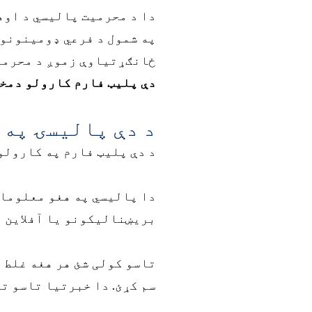
دا د محرمیت پالیسي د اوه
په شمول د فرعي ډومینونو چ
ځانګړتیاوې زموږ د محرمیت
دې پلیټ فارم کارولو دمخه
د دې پالیسۍ په 
د دې پلیټ فارم په کارولو
دا پالیسي په هغو معلومات
بریښنالیکونو یا آفلاین له
تاسو کولی شئ هر هغه غلط م
سم کړئ. دا خبرتیا تاسو ته