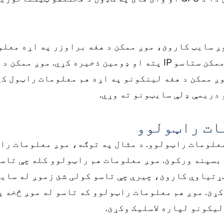
ږ سایټ کاروئ، موږ ممکن د هغه براوزر په اړه معلو
یې کاروئ. زموږ ویب سرور ممکن ستاسو IP پته او ډومین ذخیره ک
وږ ممکن د هغه لینکونو په اړه هم معلومات راټول کړ
 دریمې ډلې سایټونو ته وړي.
ات راټولوو
علومات راټولوو. د مثال په توګه، موږ معلومات را
بسپنه ورکوئ. موږ معلومات هم راټولوو کله چې تاسو
ړتیاوې کاروئ، چیرې چې تاسو کولی شئ زموږ له سای
ړئ. موږ هم معلومات راټولوو که تاسو له موږ څخه 
یکونو لپاره لاسلیک وکړئ.