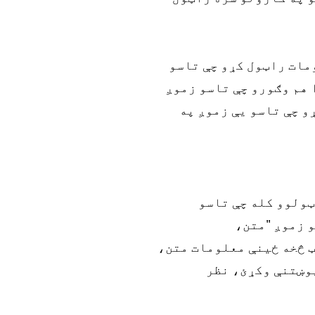
مات راټول کړو چې تاسو
ړي. موږ ممکن دا هم وګورو چې تاسو زموږ
و چې تاسو یې زموږ په
ټولوو کله چې تاسو
 زموږ "متن،
ټ څخه ځینې معلومات متن،
پوښتنې وکړئ، نظر