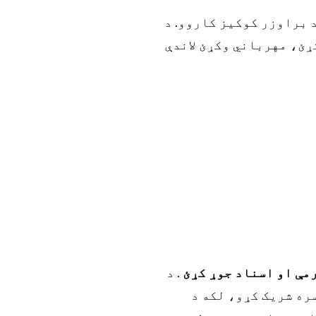
 براوزر کوکیز کاروو. د
ړئ، مهرباني وکړئ لاندې
مې او اسناد جوړ کړئ
. د
ره شریک کړو، لکه د