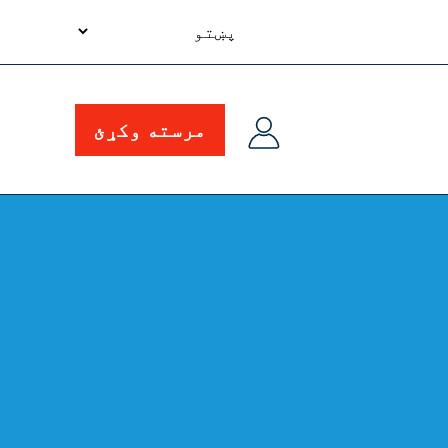
your
language
مرسته وکړئ