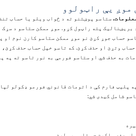
 موږ یې راټولوو
علومات.
ستاسو پوښتنو ته د ځواب ویلو یا حساب تنظ
 بریښنالیک پته راټول کړو. موږ ممکن ستاسو د سړک پ
اسو حساب جوړ کړئ نو موږ ممکن ستاسو کارن نوم او پ
حساب وتړئ او حذف کړئ. که تاسو خپل حساب حذف کړئ، 
ت به حذف شي او ستاسو فورمې به نور تاسو ته په پلی
ه پلیټ فارم کې د اتومات قانوني فورمو ډکولو لپا
سو شامل کیدی شي:
یره
او هغه ملکیت چې تاسو یې لرئ