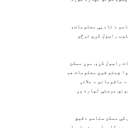
اسو د تادیې معلومات،
توب راټول کړي ترڅو
ت راټول کړو. موږ ممکن
وا چمتو شوي معلومات هم
 ماشومانو د ملاتړ
وني مرستې لپاره وړ
 کې ممکن ستاسو دقیق
فو ټیکنالوژیو په کارولو سره راټول