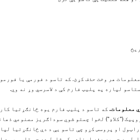
یخ
معلومات هر وخت حذف کړئ. که تاسو د فورمې یا فورمو
تاسو لپاره په پلیټ فارم کې د لاسرسي وړ نه وي.
ي معلومات.
که تاسو د پلیټ فارم یوه ځانګړتیا کارو
وپیک ("کلاډ") لخوا چمتو شوي سوداګریز مصنوعي ذهان
اټول او پروسس کړو چې تاسو یې د دې ځانګړتیا لپار
مل وي چې په هغه اسنادو کې شامل دي چې تاسو یې د 