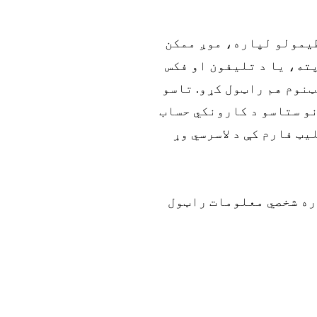
یمولو لپاره، موږ ممکن
ته، یا د تلیفون او فکس
ټنوم هم راټول کړو. تاسو
نو ستاسو د کارونکي حساب
ټ فارم کې د لاسرسي وړ
ره شخصي معلومات راټول