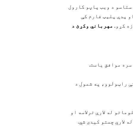
ستاسو د ویب پاڼو کارول
و پدې پلیټ فارم کې
ه کړو.
مهرباني وکړئ د
سره موافق یاست.
ې راټولوو، په شمول د
ماتو له لارې ترلاسه او
ه لارې چمتو کیدی شي.