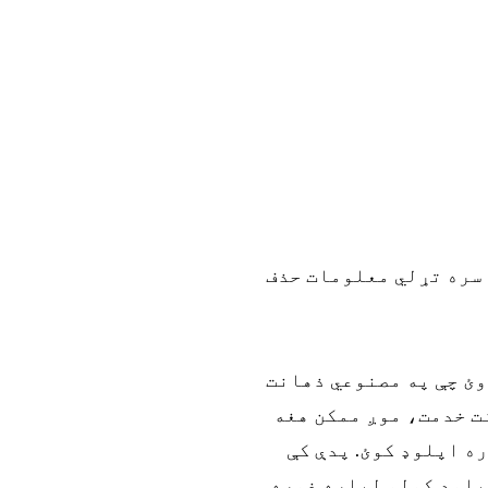
 سره تړلي معلومات حذف
ئ چې په مصنوعي ذهانت
ت خدمت، موږ ممکن هغه
ه اپلوډ کوئ. پدې کې
اپلوډ کولو لپاره غوره