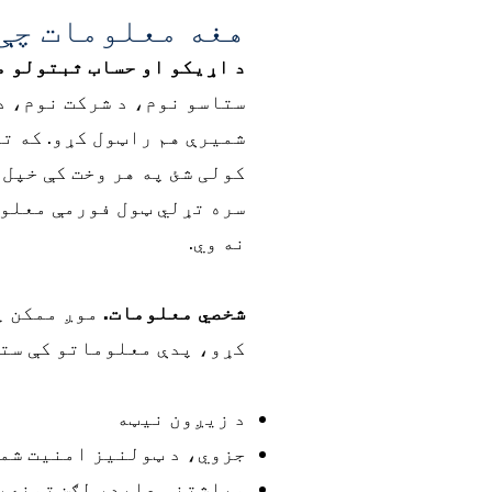
هغه معلومات چې
د اړیکو او حساب ثبتولو م
ستاسو نوم، د شرکت نوم، د
شمیرې هم راټول کړو. که ت
کولی شئ په هر وخت کې خپل 
سره تړلي ټول فورمې معلوما
نه وي.
شخصي معلومات.
موږ ممکن پ
کړو، پدې معلوماتو کې ستا
د زیږون نیټه
جزوي، د ټولنیز امنیت شم
میاشتنی عاید، لګښتونه، 