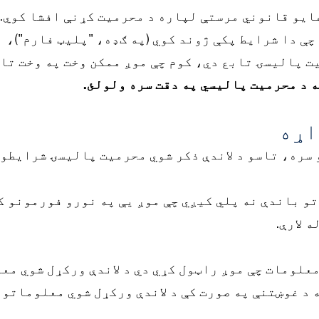
ایو قانوني مرستې لپاره د محرمیت کړنې افشا کوي. 
ې دا شرایط پکې ژوند کوي (په ګډه، "پلیټ فارم")، ا
 پالیسۍ تابع دي، کوم چې موږ ممکن وخت په وخت تاز
 د محرمیت پالیسي په دقت سره ولولئ.
اړه
 سره، تاسو د لاندې ذکر شوي محرمیت پالیسۍ شرایطو 
و باندې نه پلي کیږي چې موږ یې په نورو فورمونو ک
 لارې.
علومات چې موږ راټول کړي دي د لاندې ورکړل شوي معلو
 د غوښتنې په صورت کې د لاندې ورکړل شوي معلوماتو ل