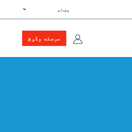
your
language
مرسته وکړئ