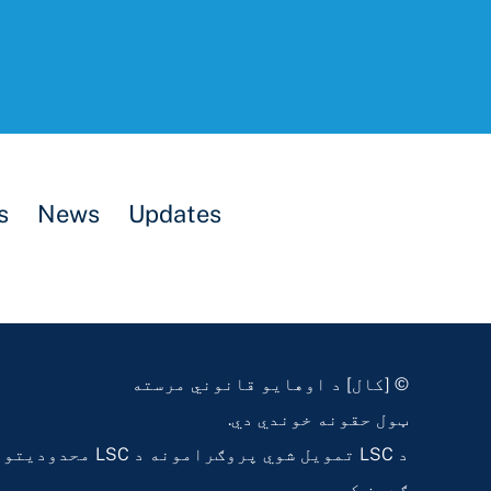
s
News
Updates
© [کال] د اوهایو قانوني مرسته
ټول حقونه خوندي دي.
د LSC تمویل شوي پروګرامونه 
ګډون کوي.