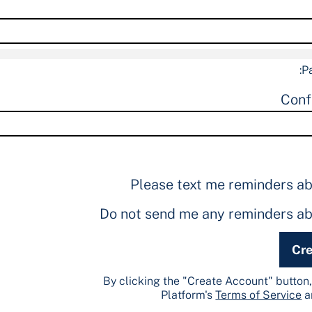
P
Conf
Please text me reminders a
Do not send me any reminders a
Cre
By clicking the "Create Account" button,
Platform's
Terms of Service
a