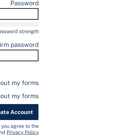
Password
assword strength:
irm password
bout my forms
bout my forms
ate Account
 you agree to the
nd
Privacy Policy