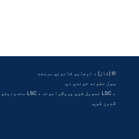
© [کال] د اوهایو قانوني مرسته
ټول حقونه خوندي دي.
د LSC تمویل شوي پروګرامونه 
ګډون کوي.