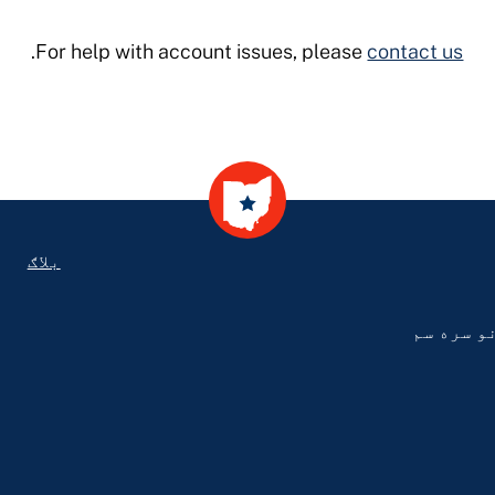
.
For help with account issues, please
contact us
ooter
بلاګ
د LSC محدودیتونو سره سم