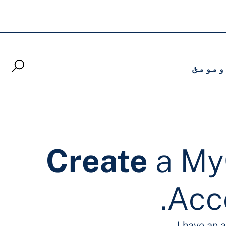
ومومئ
Create
a M
Acc
I have an 