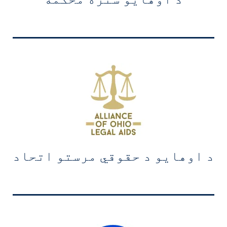
د اوهایو د حقوقي مرستو اتحاد