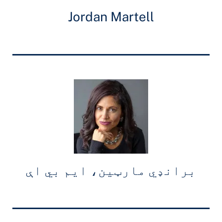
Jordan Martell
برانډي مارټین، ایم بي اې