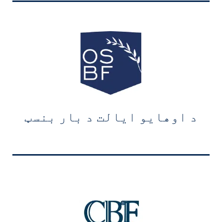
د اوهایو ایالت د بار بنسټ