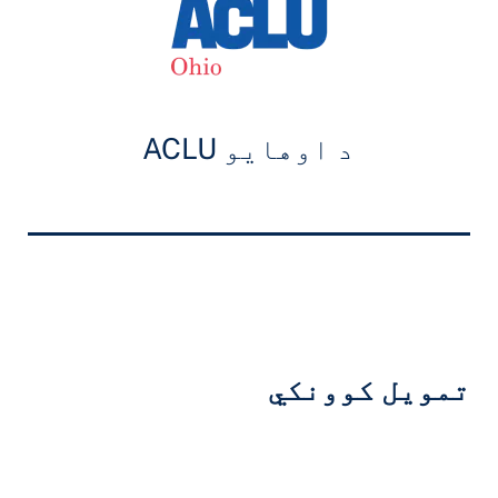
د اوهایو ACLU
تمویل کوونکي