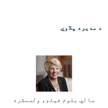
د مدیره پلاوي
سالي بلوم فیلډ، ولسمشره