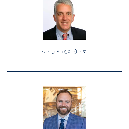
جان ډي هولټ