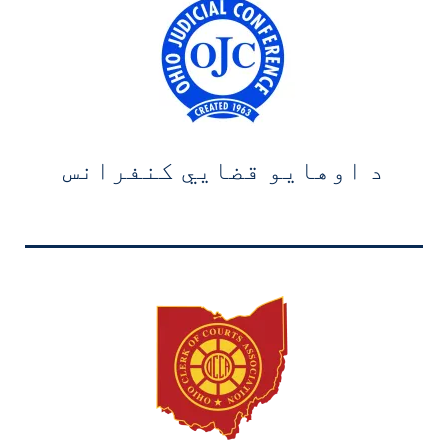
د اوهایو قضايي کنفرانس