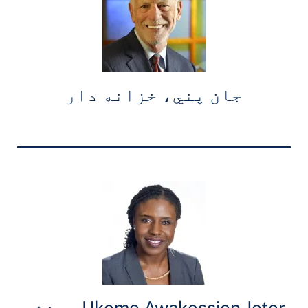
جان پني، خزانه دار
Ukeme Awakessien Jeter، منشي