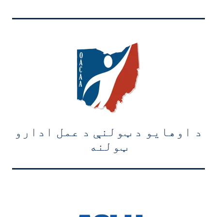
د اوهایو د ټولنې د عمل ادارو
ټولنه