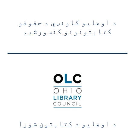
د اوهایو کاونټي د حقوقو
کتابتونونو کنسورشیم
د اوهایو د کتابتون شورا