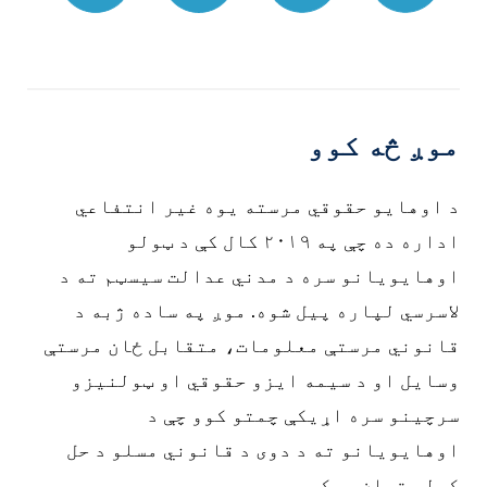
93%D9%87
موږ څه کوو
د اوهایو حقوقي مرسته یوه غیر انتفاعي
اداره ده چې په ۲۰۱۹ کال کې د ټولو
اوهایویانو سره د مدني عدالت سیسټم ته د
لاسرسي لپاره پیل شوه. موږ په ساده ژبه د
قانوني مرستې معلومات، متقابل ځان مرستې
وسایل او د سیمه ایزو حقوقي او ټولنیزو
سرچینو سره اړیکې چمتو کوو چې د
اوهایویانو ته د دوی د قانوني مسلو د حل
کولو توان ورکوي.