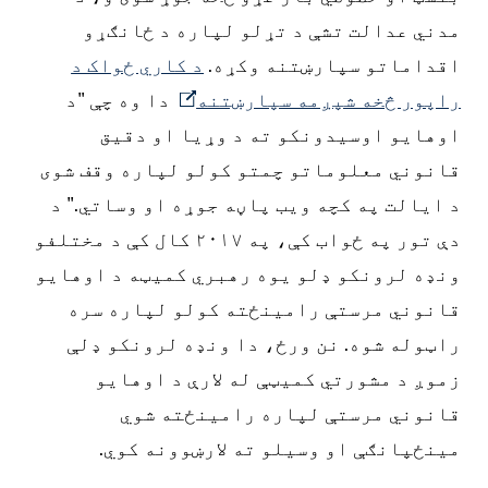
مدني عدالت تشې د تړلو لپاره د ځانګړو
اقداماتو سپارښتنه وکړه.
د کاري ځواک د
راپور څخه شپږمه سپارښتنه
دا وه چې "د
اوهایو اوسیدونکو ته د وړیا او دقیق
قانوني معلوماتو چمتو کولو لپاره وقف شوی
د ایالت په کچه ویب پاڼه جوړه او وساتي." د
دې تور په ځواب کې، په ۲۰۱۷ کال کې د مختلفو
ونډه لرونکو ډلو یوه رهبري کمیټه د اوهایو
قانوني مرستې رامینځته کولو لپاره سره
راټوله شوه. نن ورځ، دا ونډه لرونکو ډلې
زموږ د مشورتي کمیټې له لارې د اوهایو
قانوني مرستې لپاره رامینځته شوي
مینځپانګې او وسیلو ته لارښوونه کوي.