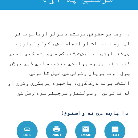
د اوهایو حقوقي مرسته د ټولو اوهایویانو
لپاره د عدالت او انصاف د ښه کولو لپاره د
ټیکنالوژۍ او نوښت څخه ګټه پورته کوي. زموږ
کار د قانون په وړاندې خنډونه لرې کوي ترڅو
ټول اوهایویان وکولی شي خپل قانوني
انتخابونه درک کړي، باخبره پریکړې وکړي او
له قانوني او ټولنیزو سرچینو سره وصل شي.
دا پاڼه دې ته واستوئ:
Text
Email
چاپ
Link
%8C%D9%88-
86%D9%8A-