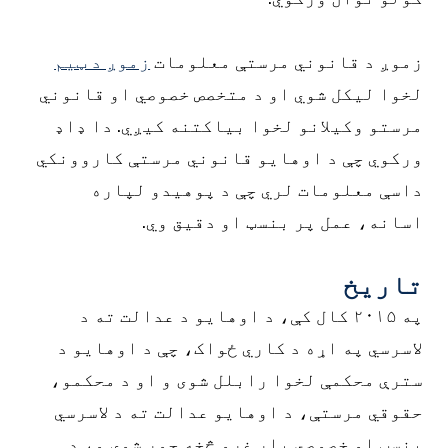
زموږ د قانوني مرستې معلومات
زموږ د ټیم
لخوا لیکل شوي او د متخصص خصوصي او قانوني
مرستو وکیلانو لخوا بیاکتنه کیږي. دا ډاډ
ورکوي چې د اوهایو قانوني مرستې کاروونکي
داسې معلومات لري چې د پوهیدو لپاره
اسانه، عمل پر بنسټ او دقیق وي.
تاریخ
په ۲۰۱۵ کال کې، د اوهایو د عدالت ته د
لاسرسي په اړه د کاري ځواک، چې د اوهایو د
سترې محکمې لخوا رابلل شوی و او د محکمو،
حقوقي مرستې، د اوهایو عدالت ته د لاسرسي
بنسټ او خصوصي بار غړو څخه جوړ شوی و، د