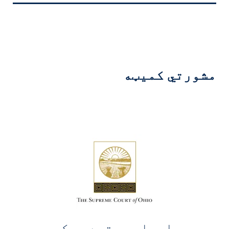
مشورتي کمیټه
د اوهایو ستره محکمه