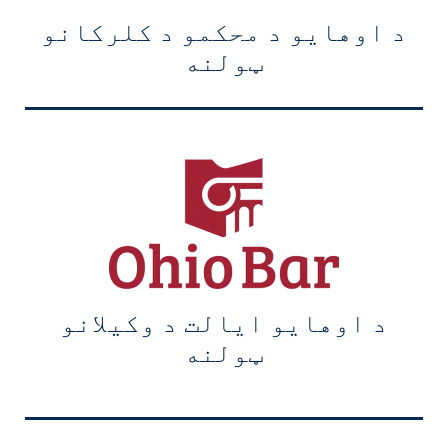
د اوهایو د محکمو د کلرکانو
ټولنه
د اوهایو ایالت د وکیلانو
ټولنه