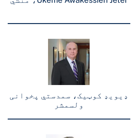
ډیویډ کوټیک، سمدستي پخوانی
ولسمشر