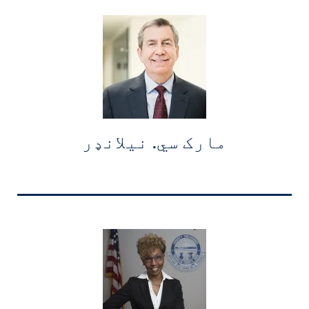
مارک سي. نیلانډر