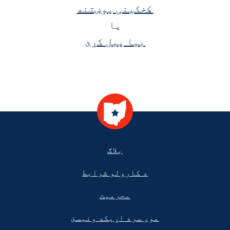
مخکینی پوښتنه
یا
بیا پیل کړئ
Footer
بلاګ
د کارولو شرایط
محرمیت
موږ سره اړیکه ونیسئ