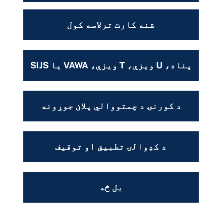
شنه کارت ترلاسه کول
پناه، U ویزې، T ویزې، VAWA یا SIJS
د کورنۍ د چمتووالي پلان جوړونه
د کډوالۍ تطبیق او توقیف
بل څه