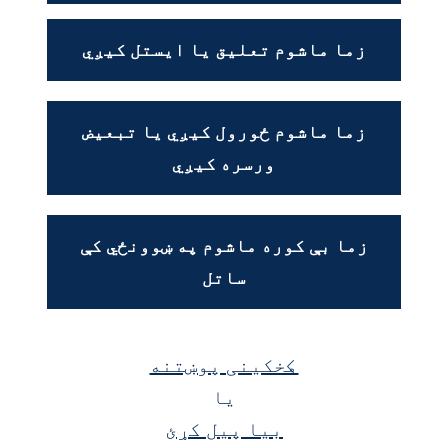
زما ماشوم تعلیق یا ایستل کیږي
زما ماشوم ځورول کیږي یا تبعیض
ورسره کیږي
زما بې کوره ماشوم په ښوونځي کې
ساتل
مخکینی پوښتنه
یا
بیا پیل کړئ