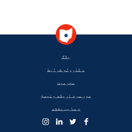
Footer
بلاګ
د کارولو شرایط
محرمیت
موږ سره اړیکه ونیسئ
د سایټ نقشه
د
د
د
د
اوهایو
اوهایو
اوهایو
اوهایو