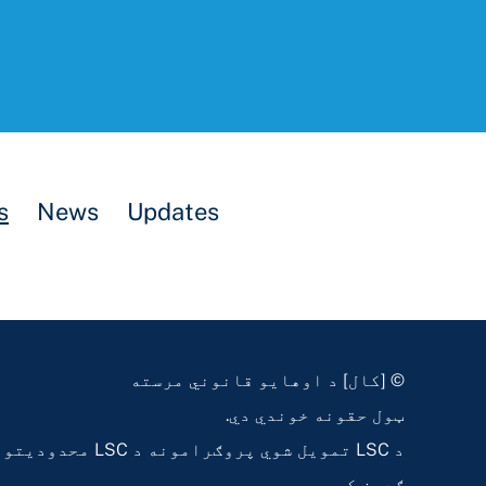
s
News
Updates
© [کال] د اوهایو قانوني مرسته
ټول حقونه خوندي دي.
د LSC تمویل شوي پروګرامونه 
ګډون کوي.