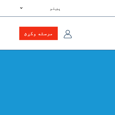
your
language
مرسته وکړئ