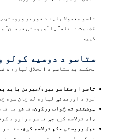
تاسو معمولا باید د فورمو وروستۍ ټ
قضاوت داخله" یا "وروستی فرمان" وی
کړي.
ستاسو د دوسیه کولو و
محکمه به ستاسو د انحلال لپاره د غوښتنلیک له نیټې څخه د 30 څخ
تاسو او ستاسو میړه/میرمن باید په
لرئ د اوریدنې لپاره له ځان سره څه 
پوښتنو ته ځواب ورکړئ.
قاضي یا قاض
ډاډ ترلاسه کړي چې تاسو دواړو د کوم
خپل وروستی حکم ترلاسه کړئ.
ستاسو د 
نه کړي او محکمې ته وړاندې نشي. تاس