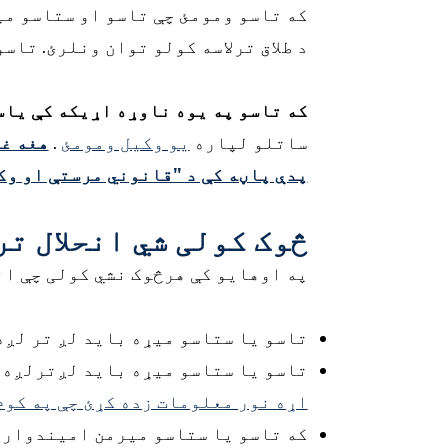
که تاسو ومومئ چې تاسو او ستاسو می
د طلاق ترلاسه کولو توان ونلرئ. تاس
که تاسو په یوه ناوړه اړیکه کې یاست
ساتلو لپاره
یو وکیل ومومئ
.
هغه غ
پدې پاڼه کې د "قانوني مرستې او وکی
څوک کولی شي انحلال تر
په اوهایو کې هرڅوک نشي کولی چې انح
تاسو یا ستاسو میړه باید لږ تر لږه
تاسو یا ستاسو میړه باید لږترلږه پ
اړه نور معلومات زده کړئ چې په کوم
که تاسو یا ستاسو میرمن امیندواره 