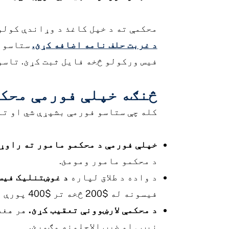
محکمې ته د خپل کاغذ د وړاندې کولو
د غربت حلف نامه اضافه کړئ.
ستاسو د
فیس ورکولو څخه فایل ثبت کړئ. تاسو 
څنګه خپلې فورمې محک
کله چې ستاسو فورمې بشپړې شي او تا
خپلې فورمې د محکمو مامور ته راوړئ
د محکمو مامور ومومئ.
د واده د طلاق لپاره
د غوښتنلیک فیس
فیسونه له $200 څخه تر $400 پورې دي. که تاسو د ماشومانو سره د طلاق لپاره غوښتنلیک ورکوئ نو فیس ممکن لوړ وي.
د محکمې لارښوونې تعقیب کړئ.
هر هغه
نیټې او ضرب الاجلونه وګورئ.