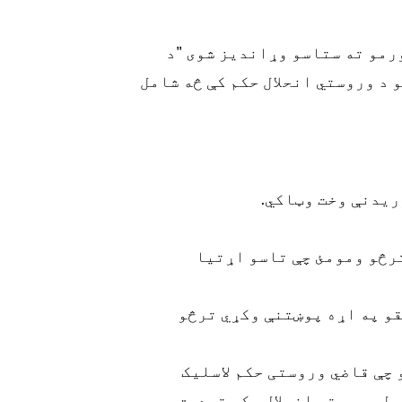
ورمو ته ستاسو وړاندیز شوی "د
 د وروستي انحلال حکم کې څه شامل
رڅو ومومئ چې تاسو اړتیا
قو په اړه پوښتنې وکړي ترڅو
 چې قاضي وروستی حکم لاسلیک
خپل وروستي انحلال حکم تصدیق