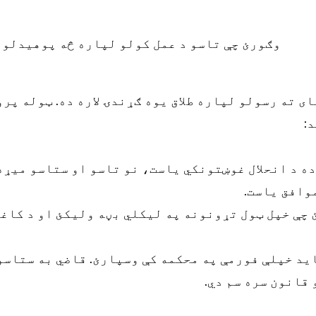
وګورئ چې تاسو د عمل کولو لپاره څه پوهیدلو 
:
ه د انحلال غوښتونکي یاست، نو تاسو او ستاسو میړه
وافق یاست.
 چې خپل ټول تړونونه په لیکلي بڼه ولیکئ او د کاغ
ید خپلې فورمې په محکمه کې وسپارئ. قاضي به ستاس
 قانون سره سم دي.