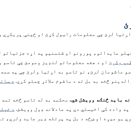
ئ
اړتیا لرئ چې معلومات راټول کړئ او ځینې پریکړې و
پلو عایداتو، پورونو او شتمنیو په اړه جزئیاتو ت
ظیم وکړئ
او د هغه معلوماتو لنډیز ومومئ چې تاسو و
و ماشومان لرئ، نو تاسو به اړتیا ولرئ چې په سمه 
الدینو څخه به بل ته د ماشوم ملاتړ چمتو کړي.
د ساتن
ه باید څنګه وویشل شي.
محکمه به له تاسو څخه تمه و
په واده کې اخیستي دي په عادلانه ډول وویشئ.
د خپلې
رې یو میړه او ښځه د بل په پرتله ډیر عاید ولري، ت