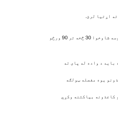
ته اړتیا لرئ.
د طلاق د ثبتولو په پرتله د واده د پای ته رسولو لپاره طلاق یوه ګړندۍ لاره ده. ټوله پروسه شاوخوا 30 څخه تر 90 ورځو
 باید د واده له پای ته
ذونو یوه مفصله ټولګه
و کاغذونه بیاکتنه وکړي