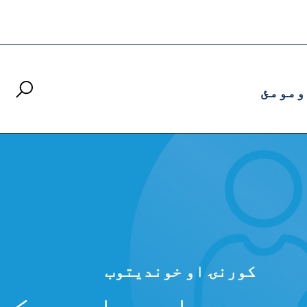
ومومئ
کورنۍ او خوندیتوب