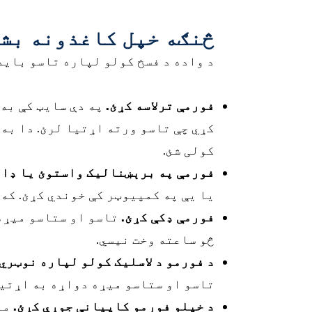
څنګه خپل کاغذونه بش
د واده د فسخ کولو لپاره تاسو باید
فورمې ترلاسه کړئ.
په دې سایټ کې به
کړي چې تاسو ورته اړتیا لرئ. دا به
کولی شئ.
فورمې په برېښنالیک واستوئ یا ډاو
یا یې په کمپیوټر کې خوندي کړئ. که
فورمې ډکې کړئ.
تاسو او ستاسو میړه 
څو ساعته وخت نیسي.
د فورمو د لاسلیک کولو لپاره نوټري ت
تاسو او ستاسو میړه دواړه به اړتیا 
د خپلو فورمو کاپيانې جوړې کړئ.
معم