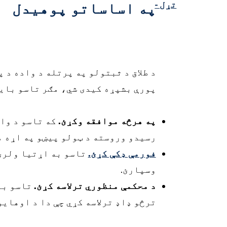
تړل -
په اساساتو پوهیدل
پورې بشپړه کیدی شي، مګر تاسو باید
په هرڅه موافقه وکړئ.
که تاسو د واد
رسیدو وروسته د ټولو پیښو په اړه م
فورمې ډکې کړئ.
تاسو به اړتیا ولرئ
وسپارئ.
د محکمې منظوري ترلاسه کړئ.
تاسو با
ترڅو ډاډ ترلاسه کړي چې دا د اوهایو