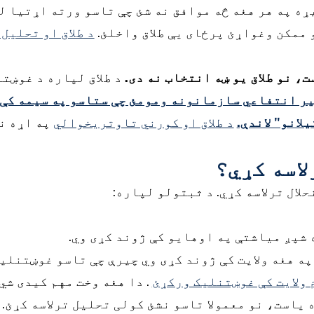
ړه په هر هغه څه موافق نه شئ چې تاسو ورته اړتیا ل
و ممکن وغواړئ پرځای یې طلاق واخلئ.
د طلاق او تحلیل
، نو طلاق یو ښه انتخاب نه دی.
د طلاق لپاره د غوښت
یر انتفاعي سازمانونه ومومئ چې ستاسو په سیمه کې
لانو" لاندې.
د طلاق او کورني تاوتریخوالي
په اړه ن
لاسه کړي؟
لال ترلاسه کړي. د ثبتولو لپاره:
 شپږ میاشتې په اوهایو کې ژوند کړی وي.
ه هغه ولایت کې ژوند کړی وي چیرې چې تاسو غوښتنلی
 ولایت کې غوښتنلیک ورکړئ
. دا هغه وخت مهم کیدی شي
یاست، نو معمولا تاسو نشئ کولی تحلیل ترلاسه کړئ. 