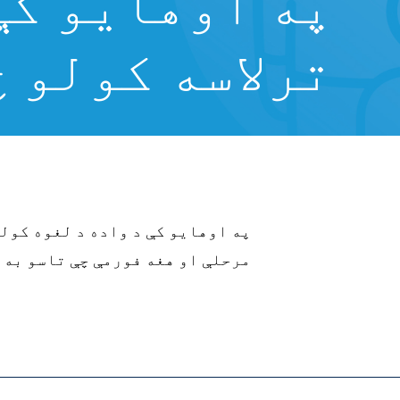
په اوهایو کې 
ترلاسه کولو 
په اوهایو کې د واده د لغوه کول
مرحلې او هغه فورمې چې تاسو به 
9%88%D8%B6%D9%88%D8%B9/%D9%85%D9%8