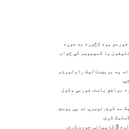
فورمو یوه کڅوړه به جوړه
تلیفون یا کمپیوټر کې ځواب
 ته په برېښنالیک راولیږئ،
ي.
ه موافق یاست. فورمې ډکول
ک مه کوئ. نوټري ته یې یوسئ.
اسلیک کړئ.
 کړئ.