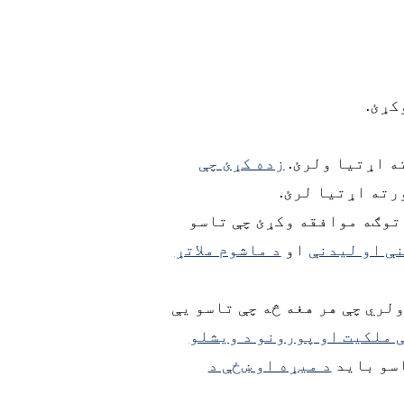
کړئ.
ه اړتیا ولرئ.
زده کړئ چې
رته اړتیا لرئ.
توګه موافقه وکړئ چې تاسو
ې او لیدنې
او
د ماشوم ملاتړ
لري چې هر هغه څه چې تاسو یې
 ملکیت او پورونو د ویشلو
اسو باید
د میړه او ښځې د