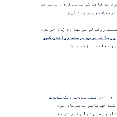
رئ په کاغذ کې شامل کړئ، تاسو به
 ترمنځ توپیر زده کړئ.
نلیک ورکولو پرمهال د ځان خوندي
 وړیا قانوني مرسته وړاندې کوي
ور معلومات زده کړئ.
ک ورکوئ.
د دې پریکړې کولو په
 کله چې تاسو ماشومان لرئ.
تاسو به اړتیا ولرئ تر هغه