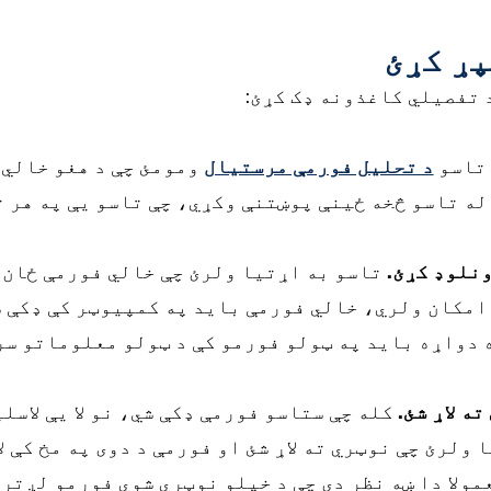
پړ کړئ
 تفصيلي کاغذونه ډک کړئ:
 تاسو
د تحلیل فورمې مرستیال
ومومئ چې د هغو خالي 
 له تاسو څخه ځینې پوښتنې وکړي، چې تاسو یې په هر 
نلوډ کړئ.
تاسو به اړتیا ولرئ چې خالي فورمې ځان
 امکان ولري، خالي فورمې باید په کمپیوټر کې ډکې ش
دواړه باید په ټولو فورمو کې د ټولو معلوماتو سر
ه لاړ شئ.
کله چې ستاسو فورمې ډکې شي، نو لا یې لاسلی
ولرئ چې نوټري ته لاړ شئ او فورمې د دوی په مخ کې ل
ولا دا ښه نظر دی چې د خپلو نوټري شوي فورمو لږترلږه 3 کاپيانې جوړې