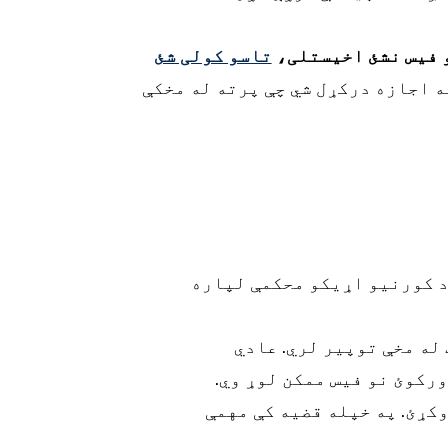
 فیس نشئ اخیستلی،
تاسو کولی شئ
ه اجازه درکړل شي چې پرته له مخکې
د کورنیو اړیکو محکمې لپاره
 له مخې توپیر لري. عادي
وکړئ. په خپله قضیه کې مهمې