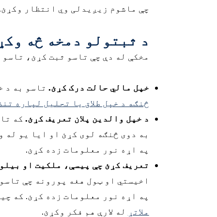
چې ماشوم زیږیدلی وي انتظار وکړئ.
د ثبتولو دمخه څه وکړ
مخکې له دې چې تاسو ثبت کړئ، تاسو 
خپل مالي حالت درک کړئ.
تاسو به د خ
څنګه د خپل طلاق یا تحلیل لپاره تن
د خپل والدین پلان تعریف کړئ.
که تاس
به دوی څنګه لوی کړئ او ایا یو له و
په اړه نور معلومات زده کړئ.
تعریف کړئ چې پیسې، ملکیت او بیلون
اخیستي او ټول هغه پورونه چې تاسو 
په اړه نور معلومات زده کړئ. که چی
ملاتړ
له لارې هم فکر وکړئ.