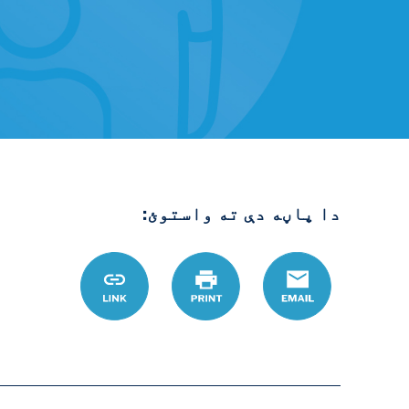
دا پاڼه دې ته واستوئ:
Email
چاپ
Link
6%D8%AD%D9%84