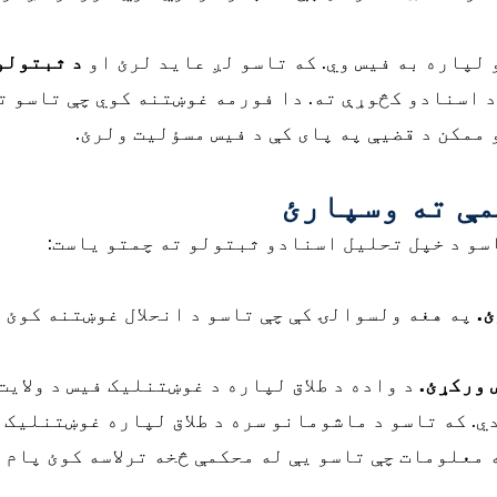
 لپاره به فیس وي. که تاسو لږ عاید لرئ او
د ثبتولو
 اسنادو کڅوړې ته. دا فورمه غوښتنه کوي چې تاسو ت
ممکن د قضیې په پای کې د فیس مسؤلیت ولرئ.
مې ته وسپارئ
سو د خپل تحلیل اسنادو ثبتولو ته چمتو یاست:
.
په هغه ولسوالۍ کې چې تاسو د انحلال غوښتنه کوئ 
 ورکړئ.
د واده د طلاق لپاره د غوښتنلیک فیس د ولایت
 معلومات چې تاسو یې له محکمې څخه ترلاسه کوئ پام 