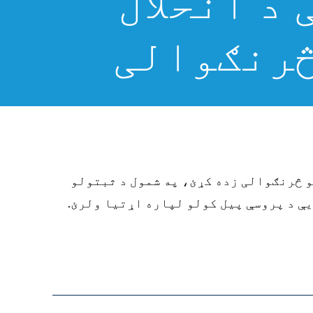
د انحلال
څرنګوالی
و څرنګوالی زده کړئ، په شمول د ثبتولو
یې د پروسې پیل کولو لپاره اړتیا ولرئ.
www.ohiolegalhelp.org/ps/%D9%85%D