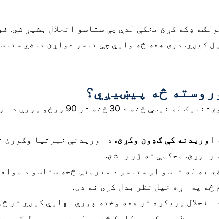
ولګه ډکه کړئ مخکې لدې چې ستاسو انحلال بشپړ شي. ف
ل کیږي. دوی هغه څه وايي چې تاسو غواړئ قاضي ستاسو
روسته څه پیښیږي؟
ه تر 90 ورځو پورې د اوریدنې وخت وټاکي.
 اوریدنه کې ګډون وکړئ.
د اوریدنې خبرتیا وګورئ ت
راوړئ. محکمې ته ژر راشئ.
ي به له تاسو او ستاسو د میرمنې څخه ستاسو د مواف
 څه په اړه خپل نظر بدل کړی نه دی.
انحلال پریکړه تر هغه وخته پورې نهایي کیږي تر څو
و معمولا د محکمو د کلرک څخه د لږ فیس په بدل کې د 