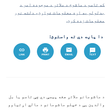
که تاسو د ماشوم د ملاتړ د موجوده امر د
بدلولو په اړه معلومات غواړئ، دلته نور
معلومات زده کړئ.
دا پاڼه دې ته واستوئ:
Text
Email
چاپ
Link
%AA%DA%93
د ماشومانو ملاتړ هغه پیسې دي چې تاسو یا بل
والدین یې د خپلو ماشومانو د مالي اړتیاوو