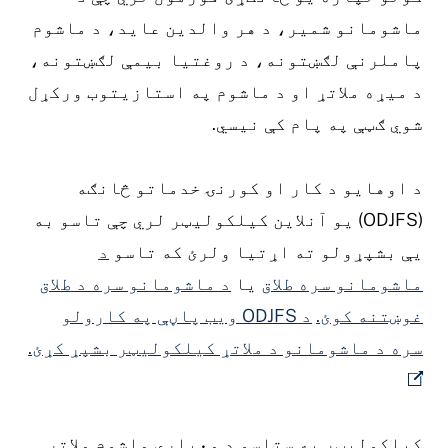
ماشومانو شمیر، د هر والدین عاید، د ماشوم
پاملرنې لګښتونه، د روغتیا بیمې لګښتونه،
د میړه ملاتړ او د ماشوم په استازیتوب ورکړل
شوي ګټې په پام کې نیسي.
د اوهایو د کار او کورنۍ خدماتو څانګه
(ODJFS) یو آنلاین کیلکولیټر لري چې تاسو به
یې بشپړولو ته اړتیا ولرئ که تاسو
د
ماشومانو سره طلاق
یا
د ماشومانو سره د طلاق
غوښتنه کوئ.
د ODJFS ویب پاڼې په کارولو
سره د ماشومانو د ملاتړ کیلکولیټر بشپړ کړئ.
کیلکولیټر به ستاسو د معیاري ماشوم ملاتړ