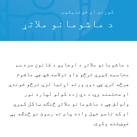
کورنۍ او خوندیتوب
د ماشومانو ملاتړ
د ماشومانو ملاتړ د اوهایو د قانون سره سم
محاسبه کیږي ترڅو ډاډ ترلاسه شي چې ماشوم
هرڅه لري چې دوی ورته اړتیا لري ترڅو خوندي
او صحتمند وي. د دې زده کولو لپاره نور
ولولئ چې د ماشومانو ملاتړ څنګه ټاکل کیږي
او که تاسو خپل واده پای ته رسوئ نو څنګه یې
غوښتنه وکړئ.