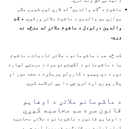
ماشوم د "ګډ والدین" له لارې لوی شوی، مګر
یوازې یو والدین د ماشوم ملاتړ ورکوي.
د ګډ
والدین درلودل د ماشوم ملاتړ له منځه نه
وړي.
که څه هم د ماشومانو د ملاتړ تادیات د ماشوم
یا د ماشومانو د لګښتونو سره د مرستې لپاره
دي، د دې پیسو د کارولو پریکړه د هغه مور او
پلار پورې اړه لري چې دا یې ترلاسه کوي.
د ماشومانو ملاتړ د اوهایو
قانون سره سم محاسبه کیږي
د اوهایو قانون د ماشومانو د ملاتړ محاسبه
کولو لپاره یو ځانګړی فورمول لري چې د