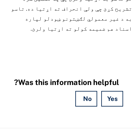
تشریح کړئ چې ولې انحراف ته اړتیا ده. تاسو
به د غیر معمولي لګښتونو ښودلو لپاره
اسناد هم ضمیمه کولو ته اړتیا ولرئ.
Was this information helpful?
No
Yes
Hidden
Fields