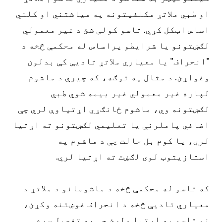
او طبي ملاتړ مکلفیتونه په میاشتني او کلني
اساس اټکل کړي. تاسو کولی شئ د غیر معمولي
لګښتونو یا شرایطو پراساس له محکمې څخه د
"انحراف" یا معیاري ملاتړ تادیې کې بدلون
وغواړئ. د مثال په توګه، که چیرې د ماشوم
لپاره غیر معمولي غیر بیمه شوي طبي
لګښتونه وي، ماشوم ځانګړي اړتیاوې لري چې
اضافي پاملرنې یا تعلیمي لګښتونو ته اړتیا
لري، یا کوم بل حالت چې د ماشوم په
استازیتوب لوی لګښت ته اړتیا لري.
که تاسو له محکمې څخه د ماشومانو د ملاتړ د
معیاري تادیې څخه د انحراف غوښتنه وکړئ،
نو تاسو به اړتیا ولرئ چې په تفصیل سره