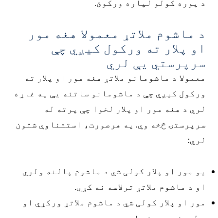
د پوره کولو لپاره ورکوئ.
د ماشوم ملاتړ معمولا هغه مور
او پلار ته ورکول کیږي چې
سرپرستي یې لري
معمولا د ماشومانو ملاتړ هغه مور او پلار ته
ورکول کیږي چې د ماشومانو ساتنه یې په غاړه
لري د هغه مور او پلار لخوا چې پرته له
سرپرستۍ څخه وي. په هرصورت، استثناوې شتون
لري:
یو مور او پلار کولی شي د ماشوم پالنه ولري
او د ماشوم ملاتړ ترلاسه نه کړي.
مور او پلار کولی شي د ماشوم ملاتړ ورکړي او
د لیدنې حق ونه لري.