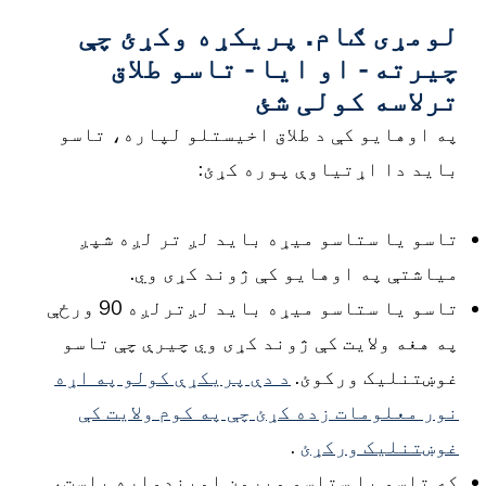
لومړی ګام. پریکړه وکړئ چې
چیرته
-
او ایا
-
تاسو طلاق
ترلاسه کولی شئ
په اوهایو کې د طلاق اخیستلو لپاره، تاسو
باید دا اړتیاوې پوره کړئ:
تاسو یا ستاسو میړه باید لږ تر لږه شپږ
میاشتې په اوهایو کې ژوند کړی وي.
تاسو یا ستاسو میړه باید لږترلږه 90 ورځې
په هغه ولایت کې ژوند کړی وي چیرې چې تاسو
غوښتنلیک ورکوئ.
د دې پریکړې کولو په اړه
نور معلومات زده کړئ چې په کوم ولایت کې
غوښتنلیک ورکړئ
.
که تاسو یا ستاسو میرمن امیندواره یاست،