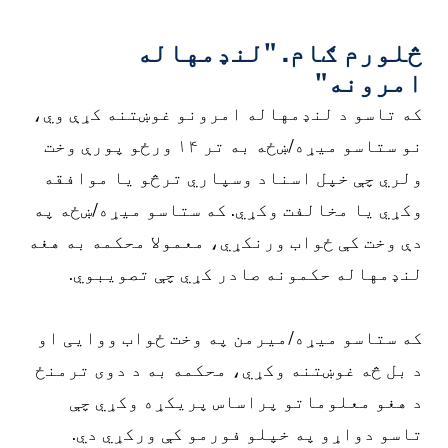
څلورم ګام. "لنډمهاله
امرونه"
که تاسو د لنډمهاله امرونو غوښتنه کړې وي،
نو ستاسو میړه/ښځه به تر ۱۴ ورځو پورې وخت
ولري چې خپل اسناد وسپاري ترڅو یا موافقه
وکړي یا مخالفت وکړي. که ستاسو میړه/ښځه په
دې وخت کې ځواب ورنکړي، معمولا محکمه به هغه
لنډمهاله حکمونه صادر کړي چې تصویبوي.
که ستاسو میړه/میرمن په وخت ځواب ووایی او
د بل څه غوښتنه وکړي، محکمه به د دوی ترمنځ
د هغو معلوماتو پراساس پریکړه وکړي چې
تاسو دواړو په خپلو فورمو کې ورکړي دي.