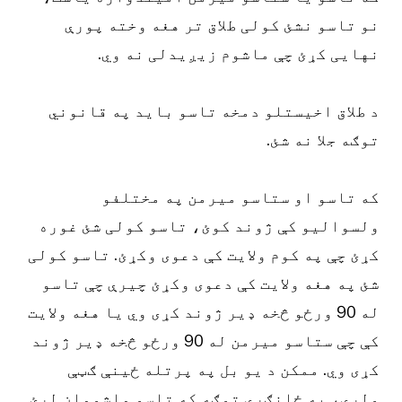
نو تاسو نشئ کولی طلاق تر هغه وخته پورې
نهایی کړئ چې ماشوم زیږیدلی نه وي.
د طلاق اخیستلو دمخه تاسو باید په قانوني
توګه جلا نه شئ.
که تاسو او ستاسو میرمن په مختلفو
ولسوالیو کې ژوند کوئ، تاسو کولی شئ غوره
کړئ چې په کوم ولایت کې دعوی وکړئ. تاسو کولی
شئ په هغه ولایت کې دعوی وکړئ چیرې چې تاسو
له 90 ورځو څخه ډیر ژوند کړی وي یا هغه ولایت
کې چې ستاسو میرمن له 90 ورځو څخه ډیر ژوند
کړی وي. ممکن د یو بل په پرتله ځینې ګټې
ولري، په ځانګړي توګه که تاسو ماشومان لرئ.