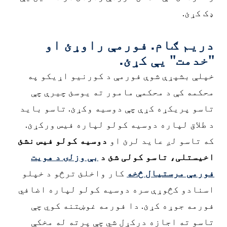
ډک کړئ.
دریم ګام. فورمې راوړئ او
"خدمت" یې کړئ.
خپلې بشپړې شوې فورمې د کورنیو اړیکو په
محکمه کې د محکمې مامور ته یوسئ چیرې چې
تاسو پریکړه کړې چې دوسیه وکړئ. تاسو باید
د طلاق لپاره دوسیه کولو لپاره فیس ورکړئ.
که تاسو لږ عاید لرئ او
دوسیه کولو فیس نشئ
اخیستلی، تاسو کولی شئ د
بې وزلۍ د هویت
فورمې مرستیال څخه
کار واخلئ ترڅو د خپلو
اسنادو کڅوړې سره دوسیه کولو لپاره اضافي
فورمه جوړه کړئ. دا فورمه غوښتنه کوي چې
تاسو ته اجازه درکړل شي چې پرته له مخکې