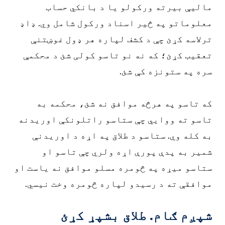
مالیې بیرته ورکولو یا د بانکي حساب
معلوماتو په څیر اسناد ورکول شامل وي. ډاډ
ترلاسه کړئ چې د کشف لپاره هر ډول غوښتنې
تعقیب کړئ؛ که نه نو تاسو کولی شئ د محکمې
سره په ستونزه کې شئ.
که تاسو په هرڅه موافق نه شئ، محکمه به
تاسو ته ووایي چې ستاسو راتلونکې اوریدنه
به کله وي. ستاسو د طلاق په اړه د اوریدنې
شمیر به پدې پورې اړه ولري چې تاسو او
ستاسو میړه په څومره مسلو موافق نه یاست او
موافقې ته د رسیدو لپاره څومره وخت نیسي.
شپږم ګام. طلاق بشپړ کړئ