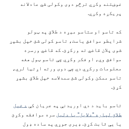
غوښتنه وکړي ترڅو دوی وکولی شي عادلانه
پریکړه وکړي.
که تاسو او ستاسو میړه د طلاق په ټولو
شرایطو موافق یاست، تاسو کولی شئ خپل بشپړ
شوی پلان قاضي ته ورکړئ. که قاضي ورسره
موافق وي، او فکر وکړي چې تاسو ټول هغه
معلومات ورکړي دي چې دوی ورته اړتیا لري،
تاسو ممکن وکولی شئ سمدلاسه خپل طلاق بشپړ
کړئ.
تاسو باید د دې اوریدنې په جریان کې
د خپل
طلاق لپاره "دلایل" یا دلیل
سره موافقه وکړئ
یا یې ثابت کړئ. ډیری جوړې په ساده ډول