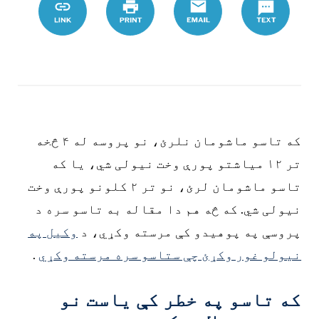
که تاسو ماشومان نلرئ، نو پروسه له ۴ څخه
تر ۱۲ میاشتو پورې وخت نیولی شي، یا که
تاسو ماشومان لرئ، نو تر ۲ کلونو پورې وخت
نیولی شي. که څه هم دا مقاله به تاسو سره د
پروسې په پوهیدو کې مرسته وکړي، د
وکیل په
نیولو غور وکړئ چې ستاسو سره مرسته وکړي
.
که تاسو په خطر کې یاست نو