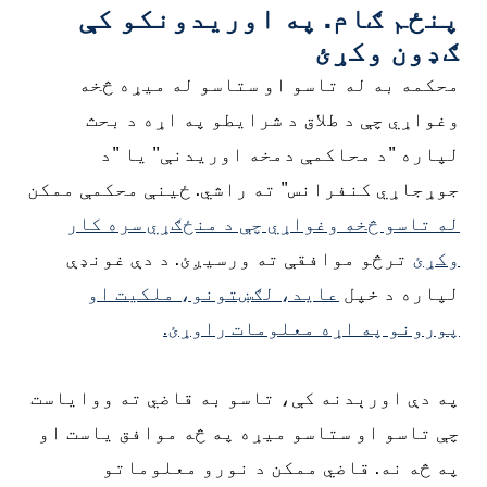
پنځم ګام. په اوریدونکو کې
ګډون وکړئ
محکمه به له تاسو او ستاسو له میړه څخه
وغواړي چې د طلاق د شرایطو په اړه د بحث
لپاره "د محاکمې دمخه اوریدنې" یا "د
جوړجاړي کنفرانس" ته راشي. ځینې محکمې ممکن
له تاسو څخه وغواړي چې د منځګړي سره کار
وکړئ
ترڅو موافقې ته ورسیږئ. د دې غونډې
لپاره د خپل
عاید، لګښتونو، ملکیت او
پورونو په اړه معلومات راوړئ.
په دې اورېدنه کې، تاسو به قاضي ته ووایاست
چې تاسو او ستاسو میړه په څه موافق یاست او
په څه نه. قاضي ممکن د نورو معلوماتو