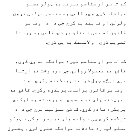
که تاسو او ستاسو میرمن په ټولو مسلو
موافقه کړې وي، قاضي به ستاسو لیکلی تړون
ولولي او تایید به کړي چې دا د اوهایو
قانون له مخې د منلو وړ دی. قاضي به بیا دا
تصویب کړي او لاسلیک به یې کړي.
که تاسو او ستاسو میړه موافقه نه وي کړې،
قاضي به معمولا ووایي چې دوی وخت ته اړتیا
لري ترڅو ټول شواهد بیاکتنه وکړي او د
اوهایو قانون پراساس پریکړه وکړي. قاضي به
اوریدنه پای ته ورسوي او وروسته به لیکلي
پریکړه صادر کړي. قاضي مسؤلیت لري چې ډاډ
ترلاسه کړي چې د واده پای ته رسولو کې د ټولو
مسلو لپاره عادلانه موافقه شتون لري، پشمول