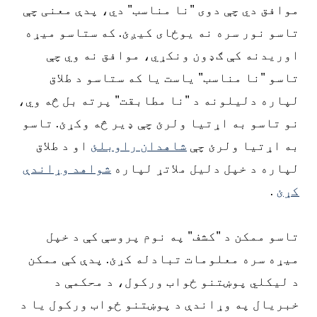
موافق دي چې دوی "نا مناسب" دي، پدې معنی چې
تاسو نور سره نه یوځای کیږئ. که ستاسو میړه
اوریدنه کې ګډون ونکړي، موافق نه وي چې
تاسو "نا مناسب" یاست یا که ستاسو د طلاق
لپاره دلیلونه د "نا مطابقت" پرته بل څه وي،
نو تاسو به اړتیا ولرئ چې ډیر څه وکړئ. تاسو
به اړتیا ولرئ چې
شاهدان راوبلئ
او د طلاق
لپاره د خپل دلیل ملاتړ لپاره
شواهد وړاندې
کړئ
.
تاسو ممکن د "کشف" په نوم پروسې کې د خپل
میړه سره معلومات تبادله کړئ. پدې کې ممکن
د لیکلي پوښتنو ځواب ورکول، د محکمې د
خبریال په وړاندې د پوښتنو ځواب ورکول یا د