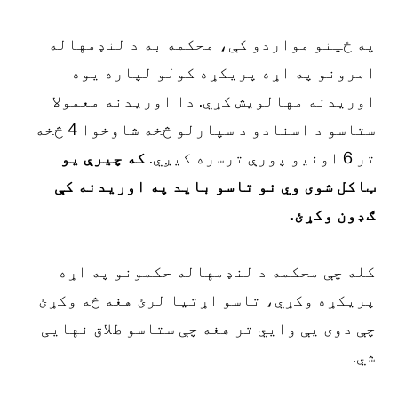
په ځینو مواردو کې، محکمه به د لنډمهاله
امرونو په اړه پریکړه کولو لپاره یوه
اوریدنه مهالویش کړي. دا اوریدنه معمولا
ستاسو د اسنادو د سپارلو څخه شاوخوا 4 څخه
تر 6 اونیو پورې ترسره کیږي.
که چیرې یو
ټاکل شوی وي نو تاسو باید په اوریدنه کې
ګډون وکړئ.
کله چې محکمه د لنډمهاله حکمونو په اړه
پریکړه وکړي، تاسو اړتیا لرئ هغه څه وکړئ
چې دوی یې وايي تر هغه چې ستاسو طلاق نهایی
شي.