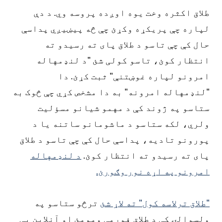
طلاق اکثره وخت یوه اوږده پروسه وي. د دې
لپاره چې پریکړه وکړئ چې څه پیښیږي پداسې
حال کې چې تاسو د طلاق پای ته رسیدو ته
انتظار کوئ، تاسو کولی شئ "د لنډمهاله
امرونو لپاره غوښتنې" ثبت کړئ. دا
"لنډمهاله امرونه" به دا مشخص کړي چې څوک به
ستاسو په ژوند کې د مهمو شیانو مسؤلیت
ولري، لکه ستاسو د ماشومانو ساتنه یا د
پورونو تادیه، پداسې حال کې چې تاسو د طلاق
پای ته رسیدو ته انتظار کوئ.
د لنډمهاله
امرونو په اړه نور وګورئ.
"طلاق ترلاسه کول" ته لاړ شئ
ترڅو ستاسو په
ولسوالۍ کې د طلاق فورمې ومومئ او آنلاین یې