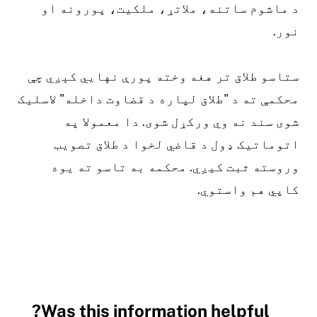
د ماشوم ساتنه، ملاتړ، ملکیت، پورونه او
نور.
ستاسو طلاق تر هغه وخته پورې نهايي کېږي چې
محکمې ته د "طلاق لپاره د قضاوت داخله" لاسلیک
شوی سند نه وي ورکړل شوی. دا معمولا په
اتوماتيک ډول د قاضي لخوا د طلاق تصویب
وروسته ثبت کیږي. محکمه به تاسو ته یوه
کاپي هم واستوي.
Was this information helpful?