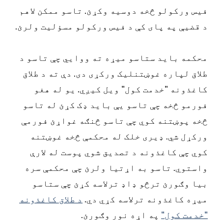
فیس ورکولو څخه دوسیه وکړئ. تاسو ممکن لاهم
د قضیې په پای کې د فیس ورکولو مسؤلیت ولرئ.
محکمه باید ستاسو میړه ته ووایي چې تاسو د
طلاق لپاره غوښتنلیک ورکړی دی. دې ته د طلاق
کاغذونه "خدمت کول" ویل کیږي. یو له هغو
فورمو څخه چې تاسو یې باید ډک کړئ له تاسو
څخه پوښتنه کوي چې تاسو څنګه غواړئ فورمې
ورکړل شي. ډیری خلک له محکمې څخه غوښتنه
کوي چې کاغذونه د تصدیق شوي پوست له لارې
واستوي. تاسو به اړتیا ولرئ چې محکمې سره
بیا وګورئ ترڅو ډاډ ترلاسه کړئ چې ستاسو
میړه کاغذونه ترلاسه کړي دي.
د طلاق کاغذونه
"خدمت کول"
په اړه نور وګورئ.