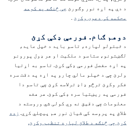
د دې په اړه نور وګورئ
چې څنګه په کومه
محکمه کې دعوی وکړئ
.
دوهم ګام. فورمې ډکې کړئ
د ثبتولو لپاره، تاسو باید د خپل عاید،
لګښتونو، ستاسو د ملکیت او هر ډول پورونو
په اړه مفصل فورمې ډکې کړئ. تاسو به اړتیا
ولرئ چې د خپلو مالي چارو په اړه په دقت سره
فکر وکړئ ترڅو ډاډ ترلاسه کړئ چې تاسو دا
فورمې په ریښتیا سره ډکې کوئ. هر هغه
معلومات چې دقیق نه وي کولی شي وروسته د
طلاق په پروسه کې شیان نور هم پیچلي کړي.
زده
کړئ چې څنګه د طلاق لپاره تنظیم وکړئ.