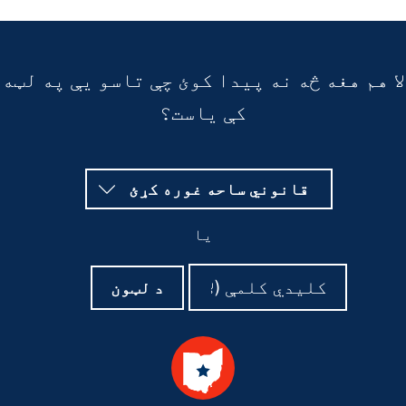
لا هم هغه څه نه پیدا کوئ چې تاسو یې په لټه
کې یاست؟
قانوني ساحه غوره کړئ
یا
د
د
د لټون
لټون
لټون