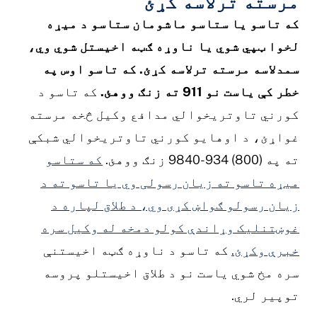
مرسته ترلاسه کړئ
که تاسو یا ستاسو ماشومان ستاسو د میړه
لخوا ټپي شوي یا ناوړه ګټه اخیستل شوي وي،
سمدلاسه مرسته ترلاسه کړئ. که تاسو اوس په
خطر کې یاست نو 911 ته زنګ ووهئ.
که تاسو د
کورني تاوتریخوالي مدافع وکیل څخه مرسته
غواړئ، د اوهایو کورني تاوتریخوالي شبکې
ته په (800) 934-9840 زنګ ووهئ.
که ستاسو
میړه تاسو ته زیان رسولی وي یا تاسو ته د
زیان رسولو ګواښ کړی وي، د طلاق لپاره د
غوښتنلیک وړاندې کولو دمخه له وکیل سره
خبرې وکړئ.
که تاسو د ناوړه ګټه اخیستنې
سره مخ شوي یاست نو د طلاق اخیستلو پروسه
توپیر لري.