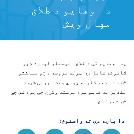
د اوهایو د طلاق
مهال ویش
په اوهایو کې د طلاق اخیستلو لپاره ډېر
ګامونه شامل دي. ټوله پروسه د څو میاشتو
څخه تر دوو کلونو پورې وخت نیولی شي. دا
لنډیز به تاسو سره مرسته وکړي چې پوه شئ چې
څه تمه لرئ.
دا پاڼه دې ته واستوئ:
Text
Email
چاپ
Link
%B3%D9%87