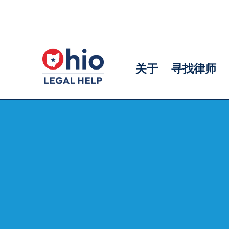
Skip
to
主
主
main
导
导
content
关于
寻找律师
航
航