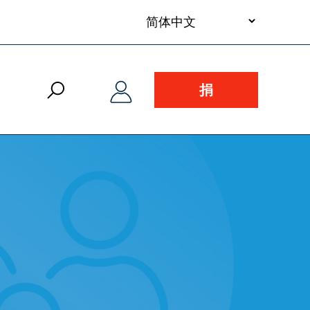
your
language
捐