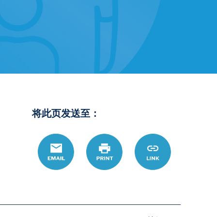
将此页发送至：
Email
Print
https://www.ohio
Link
hans/topic/%