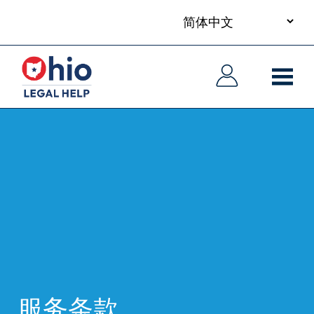
your
Skip
language
to
主
主
main
导
导
content
航
航
服务条款