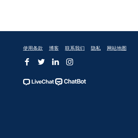
Footer
使用条款
博客
联系我们
隐私
网站地图
俄
俄
俄
俄
亥
亥
亥
亥
俄
俄
俄
俄
州
州
州
州
法
法
法
法
律
律
律
律
援
援
援
援
助
助
助
助