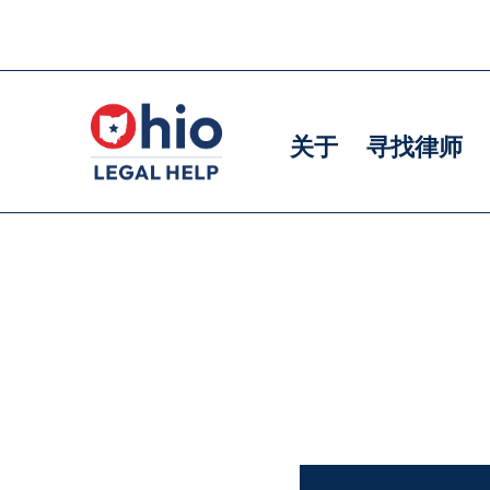
Skip
to
主
主
main
导
导
content
关于
寻找律师
航
航