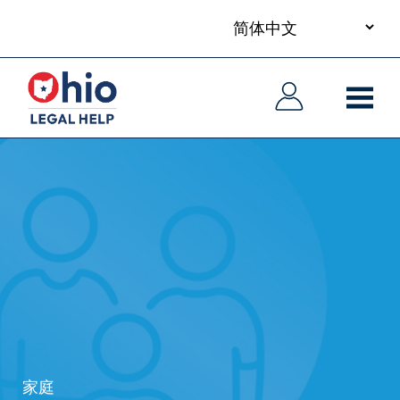
your
Skip
language
to
主
主
main
导
导
content
航
航
家庭