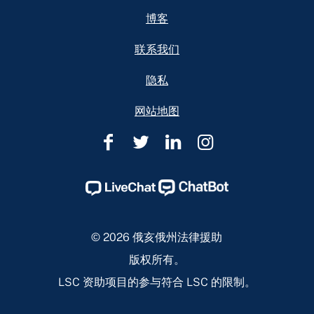
博客
联系我们
隐私
网站地图
俄
俄
俄
俄
亥
亥
亥
亥
俄
俄
俄
俄
州
州
州
州
法
法
法
法
© 2026 俄亥俄州法律援助
律
律
律
律
版权所有。
援
援
援
援
LSC 资助项目的参与符合 LSC 的限制。
助
助
助
助