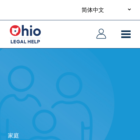
your
Skip
language
to
主
主
main
导
导
content
航
航
家庭