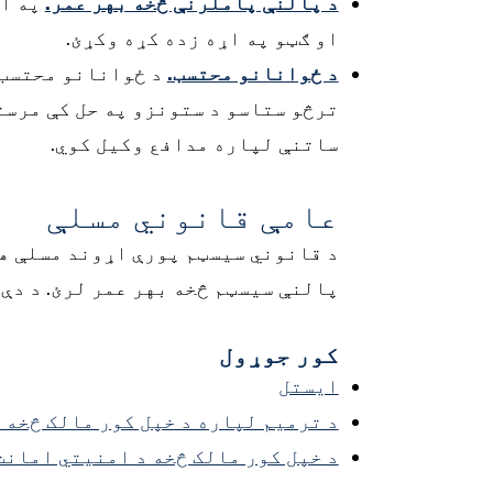
د پالنې پاملرنې څخه بهر عمر.
په او
او ګټو په اړه زده کړه وکړئ.
د ځوانانو محتسب.
د ځوانانو محتسب 
ترڅو ستاسو د ستونزو په حل کې مرست
ساتنې لپاره مدافع وکیل کوي.
عامې قانوني مسلې
د قانوني سیسټم پورې اړوند مسلې هر
پالنې سیسټم څخه بهر عمر لرئ. د دې
کور جوړول
ایستل
د ترمیم لپاره د خپل کور مالک څخه 
د خپل کور مالک څخه د امنیتي امانت