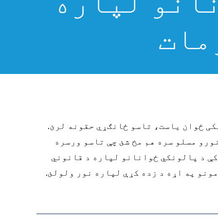
انو لپاره
مات
کی ځوان یاست، تاسو ځانګړي حقونه لرئ.
ورو مسلو سره هم مخ شئ چې تاسو ورسره
%AA%D9%87%20%D8%B1%D9%88%D8%B2%D
کې د پالونکي ځوانانو لپاره د قانوني
نو په اړه د زده کړې لپاره نور ولولئ.