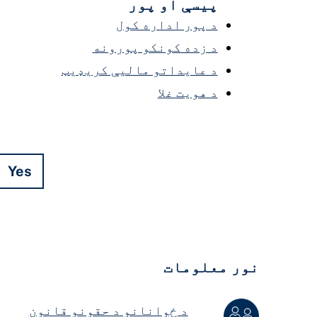
پیسې او پور
د پور اداره کول
د زده کونکو پورونه
د عایداتو مالیې کریډیټ
د هویت غلا
Yes
Hidden
Fields
نور معلومات
د ځوانانو د حقونو قانون