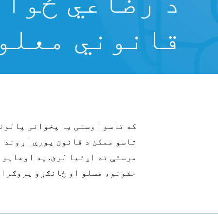
د رضاعي ځوان
قانوني معلو
که تاسو اوسنی یا پخوانی پالون
تاسو ممکن د قانون پورې اړوند ن
9%86%D9%87%20%D9%88%D8%B1%DA%A9
مرستې ته اړتیا لرئ. په اوهایو 
حقونو، مسلو او ځانګړو پروګرامو