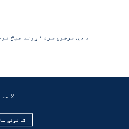
د دې موضوع سره اړوند هیڅ فور
لا هم
قانوني سا