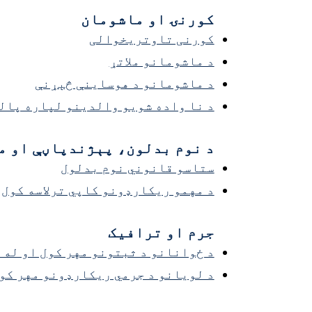
کورنۍ او ماشومان
کورنی تاوتریخوالی
د ماشومانو ملاتړ
د ماشومانو د هوساینې څېړنې
د نا واده شویو والدینو لپاره پال
د نوم بدلون، پېژندپاڼې او م
ستاسو قانوني نوم بدلول
د مهمو ریکارډونو کاپي ترلاسه کول
جرم او ترافیک
د ځوانانو د ثبتونو مهر کول او له 
د لویانو د جرمي ریکارډونو مهر کو