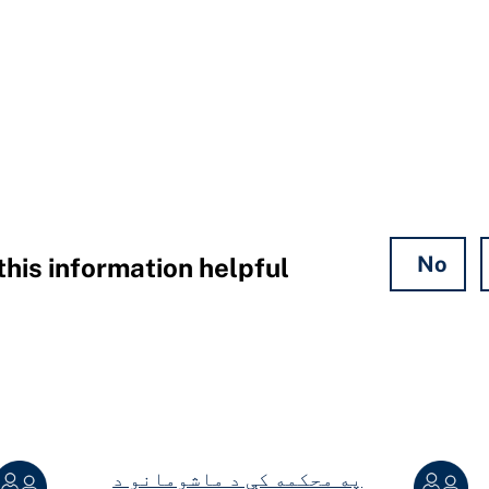
No
his information helpful?
په محکمه کې د ماشومانو د