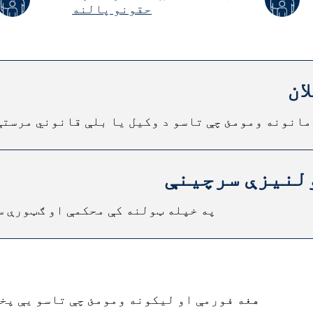
حقونو پالنه
ان
انونه ومومئ چې تاسو د وکیل یا بلې قانوني مرستې 
ولنیزې سرچینې
په خپله ټولنه کې محکمې او ګټورې س
هغه فورمې او لیکونه ومومئ چې تاسو یې پخپ