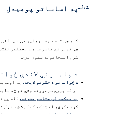
تړل -
په اساساتو پوهیدل
کله چې تاسو په اوهایو کې د پالنې 
چې کولی شي تاسو سره د مختلفو ننګو
کوم انتخابونه شتون لري.
د پاملرنې لاندې ځوان
د ځوانانو د حقونو لایحه.
او که چیرې سرغړونه وشي نو څه باید
په محکمه کې ستاسو حقونه.
کله چې ت
کړه وکړئ، او څنګه کولی شئ د خپل غ