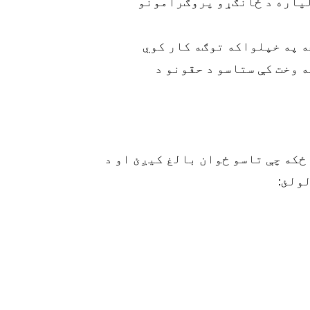
لپاره د ځانګړو پروګرامونو
ه په خپلواکه توګه کار کوي
ه وخت کې ستاسو د حقونو د
ځکه چې تاسو ځوان بالغ کیږئ او د
ولئ: