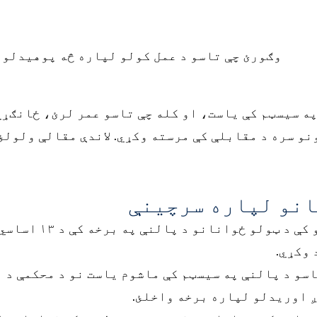
وګورئ چې تاسو د عمل کولو لپاره څه پوهیدلو 
په سیسټم کې یاست، او کله چې تاسو عمر لرئ، ځانګړ
نو سره د مقابلې کې مرسته وکړي. لاندې مقالې ولولئ
انو لپاره سرچینې
په اوهایو کې د ټ
 وکړي.
اسو د پالنې په سیسټم کې ماشوم یاست نو د محکمې د 
ږ اوریدلو لپاره برخه واخلئ.