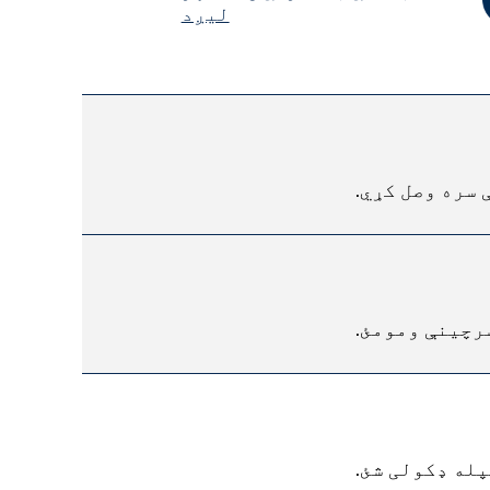
لیږد
سره وصل کړي.
رچینې ومومئ.
له ډکولی شئ.