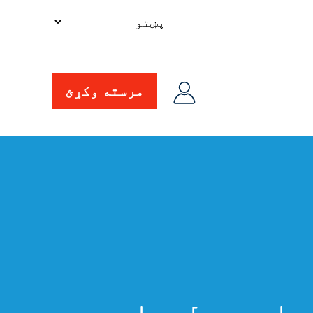
your
language
مرسته وکړئ