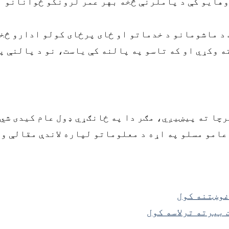
هایو کې د پاملرنې څخه بهر عمر لرونکو ځوانانو 
د ماشومانو د خدماتو او ځای پرځای کولو ادارو څخ
ه وکړي او که تاسو په پالنه کې یاست، نو د پالنې پ
چا ته پیښیږي، مګر دا په ځانګړي ډول عام کیدی شي 
 عامو مسلو په اړه د معلوماتو لپاره لاندې مقالې ول
غوښتنه کول
 بیرته ترلاسه کول