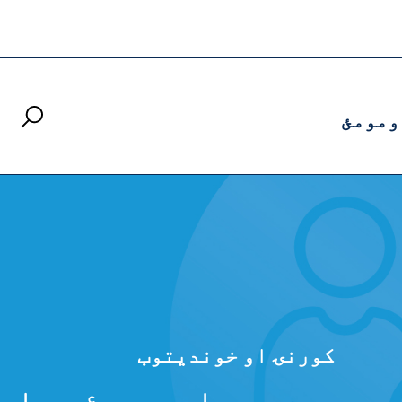
ومومئ
کورنۍ او خوندیتوب