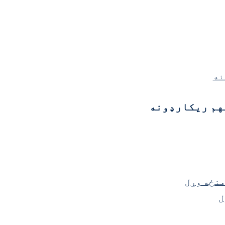
نه
هم ریکارډونه
منځه وړل
ل