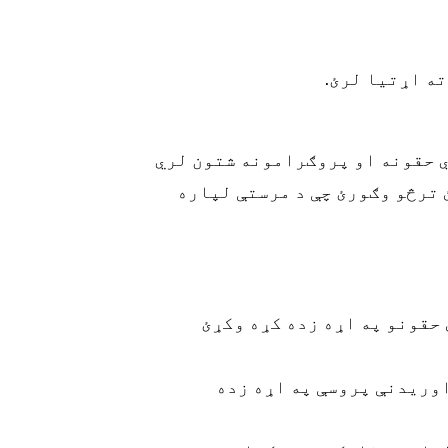
ته اړتیا لرئ.
ي حقونه او پروګرامونه شتون لري
 ترڅو وګورئ چې د مرستې لپاره
ولو ځوانانو د پالنې په برخه کې د ۱۳ اساسي حقونو په اړه زده کړه وکړئ
اوریدنې پروسې په اړه زده