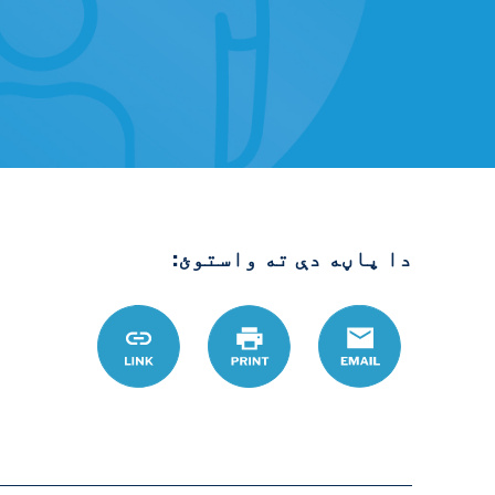
دا پاڼه دې ته واستوئ:
Email
چاپ
Link
%D9%88%D9%84