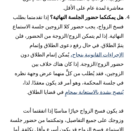
عاشرة لمدة عام على الأقل.
ل يمكنكما حضور الجلسة النهائية؟
إذا تقدمتما بطلب
سخ الزواج،
يجب حضور كلا الزوجين جلسة الاستماع
لنهائية. إذا لم يتمكن الزوج/الزوجة من الحضور، فلن
تمّ الطلاق. في حال رفع دعوى الطلاق وإتمام
لإجراءات القانونية بنجاح،
يُمكن إتمام الطلاق دون
ضور الزوج/الزوجة. إذا كان هناك خلاف بين
لزوجين، فقد يُطلب من كلٍّ منهما عرض وجهة نظره
ي جلسة المحكمة، وهو أمر قد يكون معقدًا. لذا،
ُنصح بشدة بالاستعانة بمحامٍ
في قضايا الطلاق.
د يكون فسخ الزواج خيارًا مناسبًا إذا اتفقتما أنت
زوجك على جميع التفاصيل، وتمكنتما من حضور جلسة
لاستماع. فسخ الزواج قد يكون أسرع وأقل تكلفة. أما