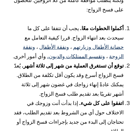
لكنه يتطلب موافقة كاملة من كلا الزوجين. للحصول
لى فسخ الزواج:
كملوا الخطوات معًا.
يجب أن تتفقا على كل ما
يحدث بعد انتهاء الزواج. قررا كيفية التعامل مع
ضانة الأطفال وزيارتهم
،
ونفقة الأطفال
،
ونفقة
لزوجة
،
وتقسيم الممتلكات والديون،
وأي أمور أخرى.
وقع أن تستغرق العملية من شهر إلى ثلاثة أشهر.
يُعدّ
سخ الزواج أسرع وقد يكون أقل تكلفة من الطلاق.
مكنك عادةً إنهاء زواجك في غضون شهر إلى ثلاثة
شهر تقريبًا بعد تقديم طلب فسخ الزواج.
تفقوا على كل شيء.
إذا بدأت أنت وزوجك في
لاختلاف حول أي من الشروط بعد تقديم الطلب، فقد
حتاجان إلى البدء من جديد بإجراءات فسخ الزواج أو