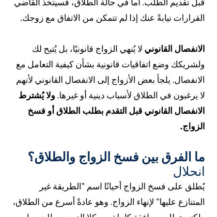
بل تقديم الطلب. أما في حالة الطلاق، فسيتخذ القاضي
لقرارات نيابةً عنك إذا لم تتمكن من الاتفاق مع زوجك.
لانفصال القانوني
لا يُنهي الزواج قانونيًا، بل يُتيح لك
لشريكك وضع اتفاقيات قانونية بشأن كيفية التعامل مع
لانفصال. يلجأ بعض الأزواج إلى الانفصال القانوني لأنهم
ا يرغبون في الطلاق لأسباب دينية أو غيرها.
ولا يُشترط
لانفصال القانوني قبل التقدم بطلب الطلاق أو فسخ
لزواج.
ا الفرق بين فسخ الزواج والطلاق؟
نحلال
ُطلق على فسخ الزواج أحيانًا اسم "الطريقة غير
لمتنازع عليها" لإنهاء الزواج. وهو عادةً أسرع من الطلاق،