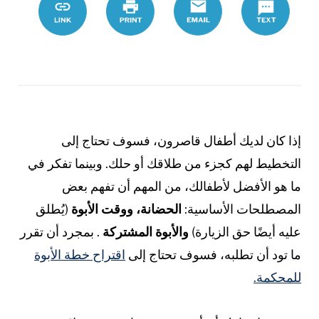
B1%D8%A9-
8A%D8%A9-
81%D9%8A-
8A%D8%A9-
A7%D8%A1
إذا كان لديك أطفال قاصرون، فسوف تحتاج إلى
التخطيط لهم كجزء من طلاقك أو حلك. وبينما تفكر في
ما هو الأفضل لأطفالك، من المهم أن تفهم بعض
المصطلحات الأساسية:
الحضانة، ووقت الأبوة
(يُطلق
عليه أيضًا حق الزيارة)
والأبوة المشتركة
. بمجرد أن تقرر
ما تود أن تطلبه، فسوف تحتاج إلى
اقتراح خطة الأبوة
للمحكمة.