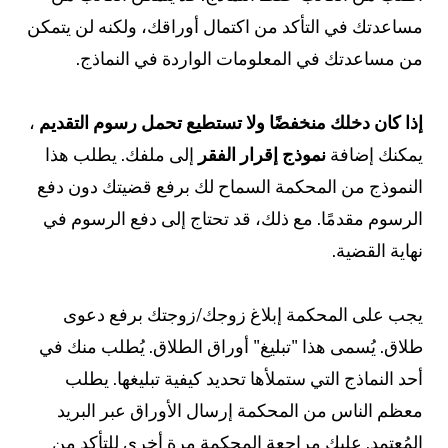
ساعدتك في التأكد من اكتمال أوراقك، ولكنه لن يتمكن
ن مساعدتك في المعلومات الواردة في النماذج.
ذا كان دخلك منخفضًا ولا تستطيع تحمل رسوم التقديم
،
مكنك إضافة
نموذج إقرار الفقر
إلى ملفك. يطلب هذا
لنموذج من المحكمة السماح لك برفع قضيتك دون دفع
لرسوم مقدمًا. مع ذلك، قد تحتاج إلى دفع الرسوم في
هاية القضية.
جب على المحكمة إبلاغ زوجك/زوجتك برفع دعوى
لاق. يُسمى هذا "تبليغ" أوراق الطلاق. يُطلب منك في
حد النماذج التي ستملأها تحديد كيفية تبليغها. يطلب
عظم الناس من المحكمة إرسال الأوراق عبر البريد
لمُعتمد. عليك مراجعة المحكمة مرة أخرى للتأكد من