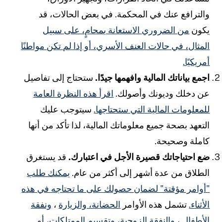
الترافع عنك في المحكمة. في بعض الحالات، قد
كون
من الضروري الاستعانة بمحامٍ، على سبيل
لمثال، في حالات العنف الأسري، أو إذا لم تكن مواطنًا
مريكيًا.
جمع بياناتك المالية وافهمها جيدًا.
ستحتاج إلى تفاصيل
ن دخلك وديونك وأصولك.
اقرأ هذه النظرة العامة
لمعلومات المالية التي ستحتاجها.
سيتوجب عليك
لتعهد بصحة جميع معلوماتك المالية، لذا تأكد من أنها
املة وصحيحة.
ع احتياجاتك قصيرة الأجل في اعتبارك.
قد يستغرق
لطلاق من عدة أشهر إلى أكثر من عام.
يمكنك طلب
أوامر مؤقتة" لضمان حصولك على ما تحتاجه في هذه
لأثناء.
تشمل هذه الأوامر
الحضانة، والزيارة
،
ونفقة
لأطفال
،
والنفقة الزوجية،
وتقسيم الممتلكات، أو