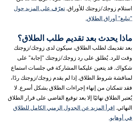
ستلام زوجك/زوجتك للأوراق.
تعرّف على المزيد حول
تبليغ" أوراق الطلاق.
اذا يحدث بعد تقديم طلب الطلاق؟
عد تقديمك لطلب الطلاق، سيكون لدى زوجك/زوجتك
قت للرد. يُطلق على رد زوجك/زوجتك "إجابة" على
كواك. قد يتعين عليكما المشاركة في جلسات استماع
مناقشة شروط الطلاق. إذا لم يقدم زوجك/زوجتك ردًا،
قد تتمكنان من إنهاء إجراءات الطلاق بشكل أسرع. لا
ُعتبر الطلاق نهائيًا إلا بعد توقيع القاضي على قرار الطلاق
لنهائي.
اقرأ المزيد عن الجدول الزمني الكامل للطلاق
ي أوهايو.