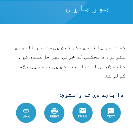
جوړجاړی
ه تاسو یا قاضي فکر کوئ چې ستاسو قانوني
تونزه د محکمې له خونې بهر حل کیدی شي،
لته ځینې انتخابونه دي چې تاسو یې هڅه
ولی شئ.
دا پاڼه دې ته واستوئ:
Text
Email
چاپ
Link
D8%AD%D9%84