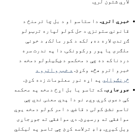
ارې شتون لري.
برې اترې.
دا ستاسو او د بل چا ترمنځ د
انوني ستونزې د حل کولو لپاره ترټولو
ړندۍ لاره ده، لکه د کور مالک، د خونې
لګری یا پور ورکوونکی. دا په ندرت سره
ردناکه ده چې د محکمو د ښکیلولو دمخه د
برو اترو هڅه وکړئ.
د خبرو اترو د
رنګوالي
په اړه نور معلومات زده کړئ.
وړجاړی.
که تاسو یا بل اړخ دمخه په محکمه
ې دعوی کړې وي، نو دا پدې معنی ندي چې
اسو نشئ کولی د قاضي د امر کولو دمخه یوې
وافقې ته ورسیږئ. دې موافقې ته جوړجاړی
یل کیږي. ډاډ ترلاسه کړئ چې تاسو په لیکلي