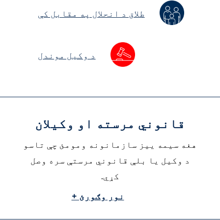
طلاق د انحلال په مقابل کې
د وکیل موندل
قانوني مرسته او وکیلان
هغه سیمه ییز سازمانونه ومومئ چې تاسو
د وکیل یا بلې قانوني مرستې سره وصل
کړي.
نور وګورئ +