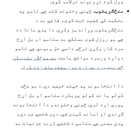
ول کوم تړونونه ترلاسه کوئ.
نځګړیتوب.
ځینې وختونه کله چې تاسو په
حکمه کې قضیه ثبت کوئ، قاضي به د
نځګړیتوب وړاندیز وکړي. دا پدې مانا ده
ې یو روزل شوی مسلکي به ستاسو او بل اړخ
ره کار وکړي ترڅو داسې حل ومومي چې تاسو
واړه ورسره موافق یاست.
په منځګړیتوب کې
ه پیښیږي په اړه نور معلومات زده کړئ.
ا انتخابونه په خپله خوښه دي. د یو هڅه
ولو یا نه کولو پریکړه ستاسو او بل اړخ
ورې اړه لري. ځینې وختونه، دا انتخابونه
ړندي او اسانه کیدی شي. دوی شخصي هم دي،
دې معنی چې ستاسو د شخصي ژوند جزئیات به