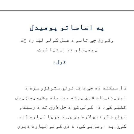
په اساساتو پوهیدل
وګورئ چې تاسو د عمل کولو لپاره څه
پوهیدلو ته اړتیا لرئ.
تړل -
ا ممکنه ده چې د قانوني ستونزو سره د
وریدنې له لارې پرته معامله وشي. په ډیری
ضیو کې، دا کولی شي د حل لارې ته د رسیدو
پاره ګړندۍ لاره وي چې د هرچا لپاره کار
وي. په اوهایو کې، د دې کولو لپاره ډیری