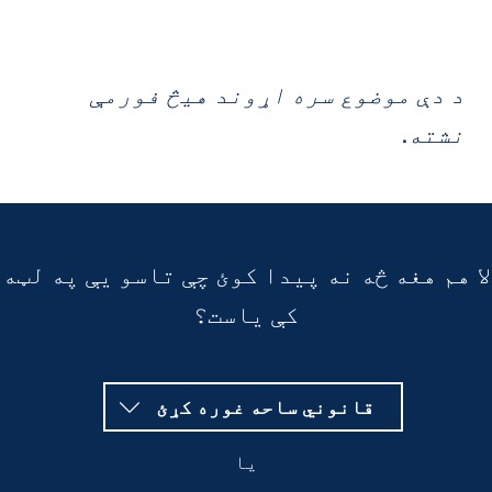
 دې موضوع سره اړوند هیڅ فورمې
شته.
هم هغه څه نه پیدا کوئ چې تاسو یې په لټه
کې یاست؟
قانوني ساحه غوره کړئ
یا