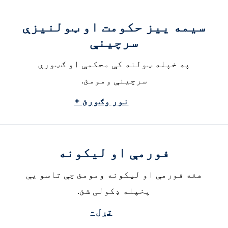
سیمه ییز حکومت او ټولنیزې
سرچینې
په خپله ټولنه کې محکمې او ګټورې
سرچینې ومومئ.
نور وګورئ +
فورمې او لیکونه
هغه فورمې او لیکونه ومومئ چې تاسو یې
پخپله ډکولی شئ.
تړل -