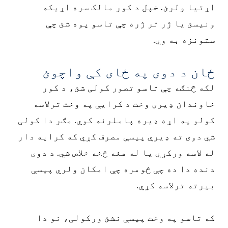
اړتیا ولرئ. خپل د کور مالک سره اړیکه
ونیسئ یا ژر تر ژره چې تاسو پوه شئ چې
ستونزه به وي.
ځان د دوی په ځای کې واچوئ
لکه څنګه چې تاسو تصور کولی شئ، د کور
خاوندان ډیری وخت د کرایې په وخت ترلاسه
کولو په اړه ډیره پاملرنه کوي. مګر دا کولی
شي دوی ته ډیرې پیسې مصرف کړي که کرایه دار
له لاسه ورکړي یا له هغه څخه خلاص شي. د دوی
دنده دا ده چې څومره چې امکان ولري پیسې
بیرته ترلاسه کړي.
که تاسو په وخت پیسې نشئ ورکولی، نو دا