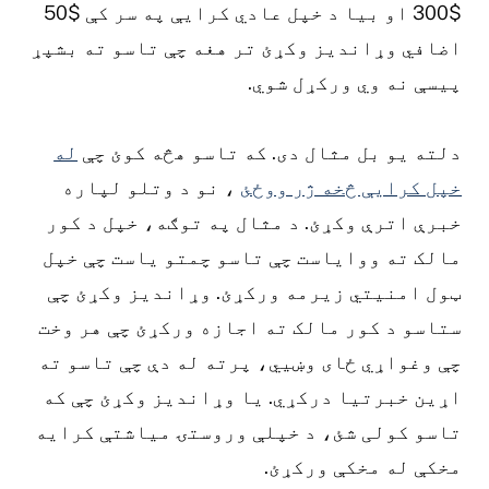
$300 او بیا د خپل عادي کرایې په سر کې $50
اضافي وړاندیز وکړئ تر هغه چې تاسو ته بشپړ
پیسې نه وي ورکړل شوي.
دلته یو بل مثال دی. که تاسو هڅه کوئ چې
له
خپل کرایې څخه ژر ووځئ
، نو د وتلو لپاره
خبرې اترې وکړئ. د مثال په توګه، خپل د کور
مالک ته ووایاست چې تاسو چمتو یاست چې خپل
ټول امنیتي زیرمه ورکړئ. وړاندیز وکړئ چې
ستاسو د کور مالک ته اجازه ورکړئ چې هر وخت
چې وغواړي ځای وښيي، پرته له دې چې تاسو ته
اړین خبرتیا درکړي. یا وړاندیز وکړئ چې که
تاسو کولی شئ، د خپلې وروستۍ میاشتې کرایه
مخکې له مخکې ورکړئ.