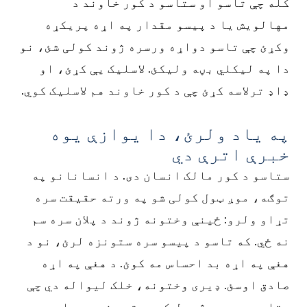
کله چې تاسو او ستاسو د کور خاوند د
مهالویش یا د پیسو مقدار په اړه پریکړه
وکړئ چې تاسو دواړه ورسره ژوند کولی شئ، نو
دا په لیکلي بڼه ولیکئ. لاسلیک یې کړئ، او
ډاډ ترلاسه کړئ چې د کور خاوند هم لاسلیک کوي.
په یاد ولرئ، دا یوازې یوه
خبرې اترې دي
ستاسو د کور مالک انسان دی. د انسانانو په
توګه، موږ ټول کولی شو په ورته حقیقت سره
تړاو ولرو: ځینې وختونه ژوند د پلان سره سم
نه ځي. که تاسو د پیسو سره ستونزه لرئ، نو د
هغې په اړه بد احساس مه کوئ. د هغې په اړه
صادق اوسئ. ډیری وختونه، خلک لیواله دي چې
ستاسو سره یو څه حل کړي، تر هغه چې دا په