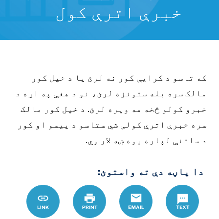
خبرې اترې کول
که تاسو د کرایې کور نه لرئ یا د خپل کور
مالک سره بله ستونزه لرئ، نو د هغې په اړه د
خبرو کولو څخه مه ویره لرئ. د خپل کور مالک
سره خبرې اترې کولی شي ستاسو د پیسو او کور
د ساتنې لپاره یوه ښه لار وي.
دا پاڼه دې ته واستوئ:
Text
Email
چاپ
Link
A9%DB%8C-
86%D8%AF