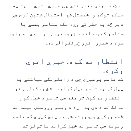
لرئ. دا پدې معنی ندي چې خبرې اترې باید په
سپکه توګه واخیستل شي. احتمال شتون لري چې
ډیر څه په خطر کې وي، لکه ستاسو پیسې یا
ستاسو کور. دلته د زړورتیا، درناوي او باور
سره د خبرو اترو څرنګوالی دی.
انتظار مه کوه. خبرې اترې
وکړه.
که تاسو پوهیږئ چې د راتلونکې میاشتې په
پیل کې به تاسو خپل کرایه نشئ ورکولی، نو
انتظار مه کوئ تر هغه چې تاسو د خپل کور
مالک ته د دې په اړه د ویلو وروستۍ نیټه له
لاسه ورکړې وي. ورته شی هم پلي کیږي که تاسو
ومومئ چې تاسو به خپل کرایه ماتولو ته