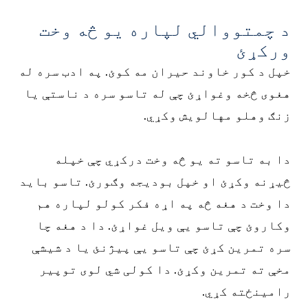
د چمتووالي لپاره یو څه وخت
ورکړئ
خپل د کور خاوند حیران مه کوئ. په ادب سره له
هغوی څخه وغواړئ چې له تاسو سره د ناستې یا
زنګ وهلو مهالویش وکړي.
دا به تاسو ته یو څه وخت درکړي چې خپله
څیړنه وکړئ او خپل بودیجه وګورئ. تاسو باید
دا وخت د هغه څه په اړه فکر کولو لپاره هم
وکاروئ چې تاسو یې ویل غواړئ. دا د هغه چا
سره تمرین کړئ چې تاسو یې پیژنئ یا د شیشې
مخې ته تمرین وکړئ. دا کولی شي لوی توپیر
رامینځته کړي.