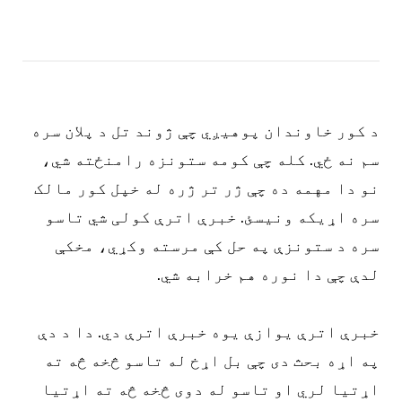
د کور خاوندان پوهیږي چې ژوند تل د پلان سره
سم نه ځي. کله چې کومه ستونزه رامنځته شي،
نو دا مهمه ده چې ژر تر ژره له خپل کور مالک
سره اړیکه ونیسئ. خبرې اترې کولی شي تاسو
سره د ستونزې په حل کې مرسته وکړي، مخکې
لدې چې دا نوره هم خرابه شي.
خبرې اترې یوازې یوه خبرې اترې دي. دا د دې
په اړه بحث دی چې بل اړخ له تاسو څخه څه ته
اړتیا لري او تاسو له دوی څخه څه ته اړتیا