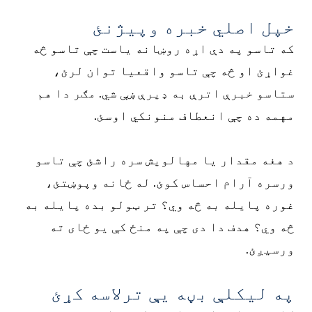
خپل اصلي خبره وپیژنئ
که تاسو په دې اړه روښانه یاست چې تاسو څه
غواړئ او څه چې تاسو واقعیا توان لرئ،
ستاسو خبرې اترې به ډیرې ښې شي. مګر دا هم
مهمه ده چې انعطاف منونکي اوسئ.
د هغه مقدار یا مهالویش سره راشئ چې تاسو
ورسره آرام احساس کوئ. له ځانه وپوښتئ،
غوره پایله به څه وي؟ تر ټولو بده پایله به
څه وي؟ هدف دا دی چې په منځ کې یو ځای ته
ورسیږئ.
په لیکلې بڼه یې ترلاسه کړئ