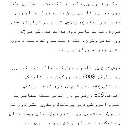
امکان نلري چې د کور مالک خوشحاله کړي. مګر
دوی ممکن د تادیې پلان منلو ته لیواله وي،
که دا ټول هغه څه وي چې تاسو یې کولی شئ. حتی
غوره، شاید تاسو دوی ته په بدل کې یو څه
وړاندیز وکړئ، لکه د مناسب وخت دننه د دوی
بشپړ بیرته ورکولو ژمنه.
فرض کړئ چې تاسو د خپل کور مالک ته د کرایې
په بدل کې $600 پور ورکوئ. د راتلونکې
میاشتې څخه پیل کیږي، دوی ته د میاشتې
اضافي $50 ورکولو وړاندیز ممکن ستاسو په
خبرو اترو کې ډیر پرمختګ ونکړي. مګر دوی ته
د یو څه سمدستي وړاندیز کول ممکن وي. د مثال
په توګه، تاسو کولی شئ دوی ته اوس مهال