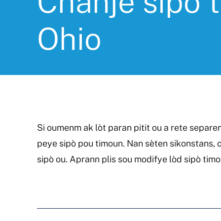
Chanje sipò 
Ohio
Si oumenm ak lòt paran pitit ou a rete separe
peye sipò pou timoun. Nan sèten sikonstans,
sipò ou. Aprann plis sou modifye lòd sipò timo