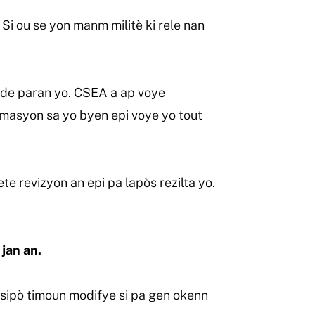
Si ou se yon manm militè ki rele nan
 de paran yo. CSEA a ap voye
masyon sa yo byen epi voye yo tout
e revizyon an epi pa lapòs rezilta yo.
jan an.
sipò timoun modifye si pa gen okenn