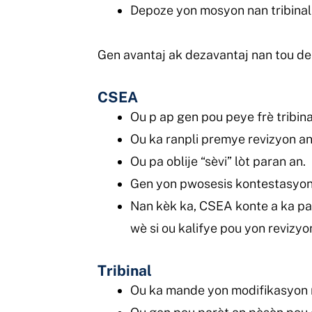
Depoze yon mosyon nan tribinal
Gen avantaj ak dezavantaj nan tou de
CSEA
Ou p ap gen pou peye frè tribina
Ou ka ranpli premye revizyon an
Ou pa oblije “sèvi” lòt paran an.
Gen yon pwosesis kontestasyon
Nan kèk ka, CSEA konte a ka pa 
wè si ou kalifye pou yon revizyo
Tribinal
Ou ka mande yon modifikasyon n