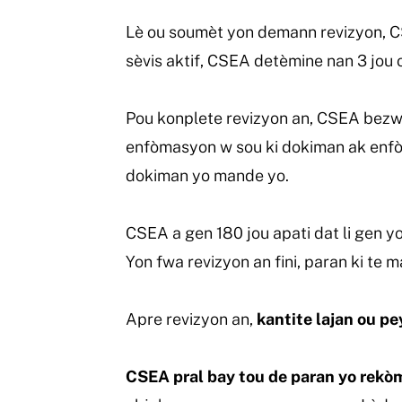
Lè ou soumèt yon demann revizyon, CSE
sèvis aktif, CSEA detèmine nan 3 jou o
Pou konplete revizyon an, CSEA bezwe
enfòmasyon w sou ki dokiman ak enfò
dokiman yo mande yo.
CSEA a gen 180 jou apati dat li gen y
Yon fwa revizyon an fini, paran ki te
Apre revizyon an,
kantite lajan ou p
CSEA pral bay tou de paran yo rekò