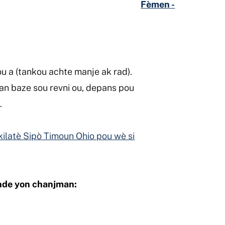
Fèmen -
u a (tankou achte manje ak rad).
an baze sou revni ou, depans pou
.
lkilatè Sipò Timoun Ohio pou wè si
nde yon chanjman: