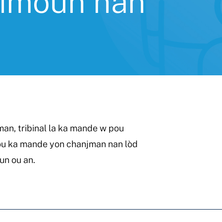
timoun nan
man, tribinal la ka mande w pou
 ou ka mande yon chanjman nan lòd
un ou an.