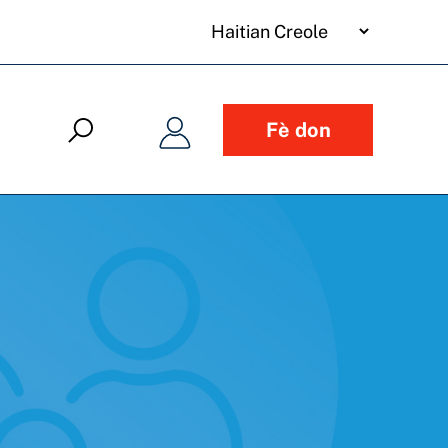
your
language
Fè don