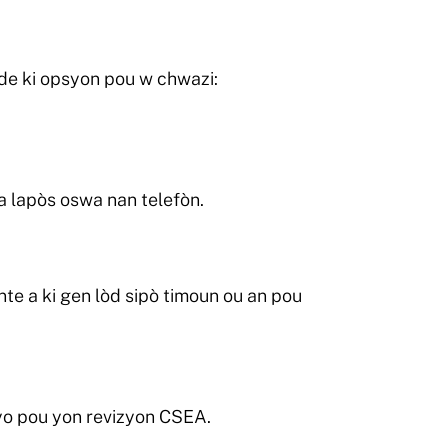
de ki opsyon pou w chwazi:
a lapòs oswa nan telefòn.
te a ki gen lòd sipò timoun ou an pou
yo pou yon revizyon CSEA.