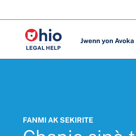
Skip
to
Meni
Meni
main
prensipal
prensipal
content
Jwenn yon Avoka
FANMI AK SEKIRITE