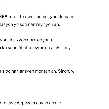
.
CSEA a
, ou ta dwe soumèt yon demann
asyon yo soti nan revizyon an.
y yon desizyon apre odyans
ou ka soumèt objeksyon ou alekri bay
e sipò nan ansyen montan an. Sinon, w
Yo ta dwe depoze mosyon an ak: