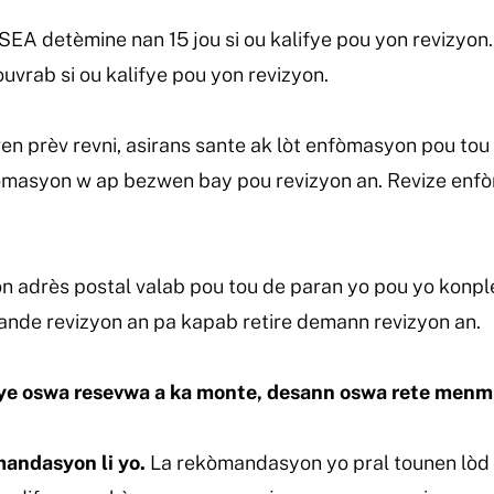
A detèmine nan 15 jou si ou kalifye pou yon revizyon. 
uvrab si ou kalifye pou yon revizyon.
n prèv revni, asirans sante ak lòt enfòmasyon pou tou
masyon w ap bezwen bay pou revizyon an. Revize enfò
on adrès postal valab pou tou de paran yo pou yo konplet
 mande revizyon an pa kapab retire demann revizyon an.
eye oswa resevwa a ka monte, desann oswa rete menm 
mandasyon li yo.
La
rekòmandasyon yo pral tounen lòd 