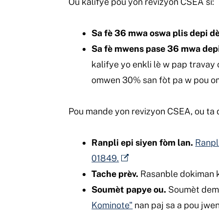
Ou kalifye pou yon revizyon CSEA si:
Sa fè 36 mwa oswa plis depi dè
Sa fè mwens pase 36 mwa depi 
kalifye yo enkli lè w pap trava
omwen 30% san fòt pa w pou 
Pou mande yon revizyon CSEA, ou ta 
Ranpli epi siyen fòm lan.
Ranpl
01849.
Tache prèv.
Rasanble dokiman ki
Soumèt papye ou.
Soumèt deman
Kominote"
nan paj sa a pou jwe