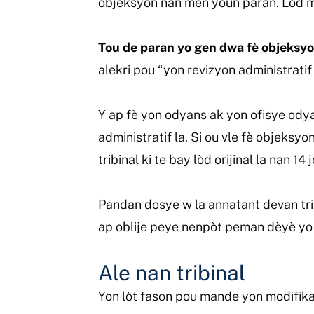
objeksyon nan men youn paran. Lòd m
Tou de paran yo gen dwa fè objeksyon
alekri pou “yon revizyon administrati
Y ap fè yon odyans ak yon ofisye ody
administratif la. Si ou vle fè objeks
tribinal ki te bay lòd orijinal la nan 
Pandan dosye w la annatant devan tri
ap oblije peye nenpòt peman dèyè yo
Ale nan tribinal
Yon lòt fason pou mande yon modifika