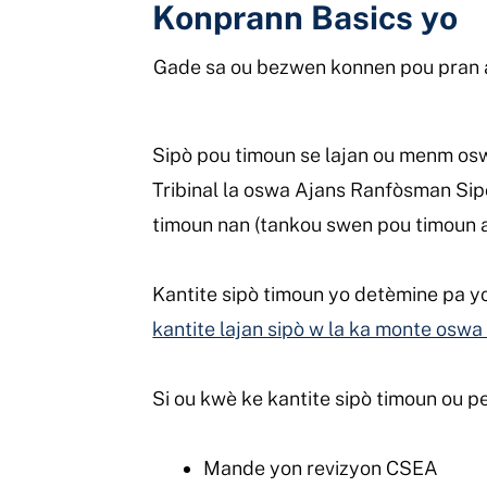
Konprann Basics yo
Gade sa ou bezwen konnen pou pran 
Sipò pou timoun se lajan ou menm oswa
Tribinal la oswa Ajans Ranfòsman Sip
timoun nan (tankou swen pou timoun a
Kantite sipò timoun yo detèmine pa yo
kantite lajan sipò w la ka monte oswa
Si ou kwè ke kantite sipò timoun ou
Mande yon revizyon CSEA