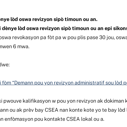
nye lòd oswa revizyon sipò timoun ou an.
dènye lòd oswa revizyon sipò timoun ou an epi sikons
y oswa revokasyon pa fòt pa w pou plis pase 30 jou, osw
omwen 6 mwa.
dwe:
i fòm “Demann pou yon revizyon administratif sou lòd po
 pwouve kalifikasyon w pou yon revizyon ak dokiman ki
n ou ak prèv bay CSEA nan konte kote yo te bay lòd 
nn enfòmasyon pou kontakte CSEA lokal ou a.