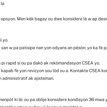
 la
 opsyon. Men kèk bagay ou dwe konsidere lè w ap desi
l yo.
 san w pa patisipe nan yon odyans an pèsòn; yo ka fè p
 pi rapid si ou pa dakò ak rekòmandasyon CSEA yo.
kapab fè yon revizyon sou lòd ou a. Kontakte CSEA kon
n administratif ak ajisteman.
enpòt ki lè; ou pa oblije konsidere kondisyon 36 mwa 