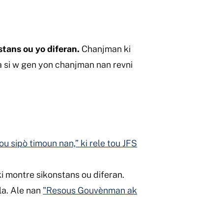
tans ou yo diferan.
Chanjman ki
a si w gen yon chanjman nan revni
u sipò timoun nan,” ki rele tou JFS
 montre sikonstans ou diferan.
la. Ale nan
"Resous Gouvènman ak