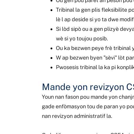
Ou gen pou parèt an pèsòn pou ek
Tribinal la gen plis fleksibilit
lè l ap deside si yo ta dwe modif
Si lòd sipò ou a gen plizyè dev
wè si yo toujou posib.
Ou ka bezwen peye frè tribinal 
W ap bezwen byen "sèvi" lòt par
Pwosesis tribinal la ka pi konpli
Mande yon revizyon 
Youn nan fason pou mande yon chanjma
gade enfòmasyon tou de paran yo pou 
nan revizyon administratif la.