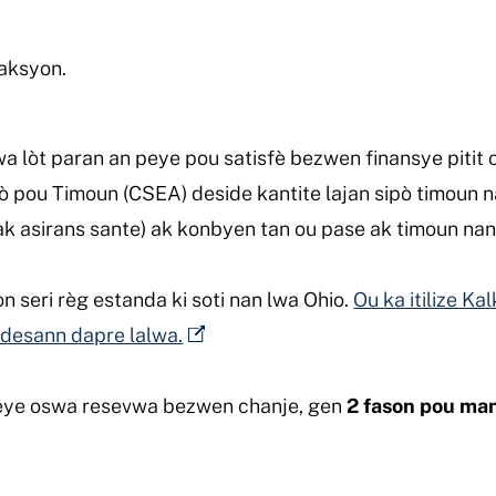
aksyon.
 lòt paran an peye pou satisfè bezwen finansye pitit o
ò pou Timoun (CSEA) deside kantite lajan sipò timoun n
k asirans sante) ak konbyen tan ou pase ak timoun nan
n seri règ estanda ki soti nan lwa Ohio.
Ou ka itilize Ka
 desann dapre lalwa.
 peye oswa resevwa bezwen chanje, gen
2 fason pou ma