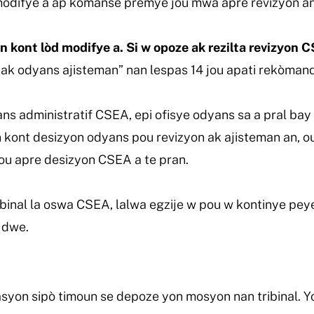
odifye a ap kòmanse premye jou mwa apre revizyon an
 kont lòd modifye a. Si w opoze ak rezilta revizyon 
f ak odyans ajisteman” nan lespas 14 jou apati rekòmand
ans administratif CSEA, epi ofisye odyans sa a pral ba
yon kont desizyon odyans pou revizyon ak ajisteman an, 
14 jou apre desizyon CSEA a te pran.
binal la oswa CSEA, lalwa egzije w pou w kontinye pey
 dwe.
syon sipò timoun se depoze yon mosyon nan tribinal. 