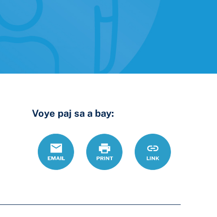
Voye paj sa a bay:
Email
Print
https://www.ohiol
Link
support-
mod