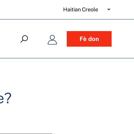
your
language
Fè don
e?