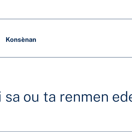
Konsènan
i sa ou ta renmen ed