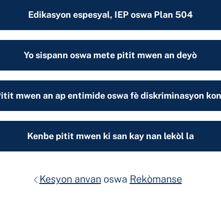
Edikasyon espesyal, IEP oswa Plan 504
Yo sispann oswa mete pitit mwen an deyò
itit mwen an ap entimide oswa fè diskriminasyon ko
Kenbe pitit mwen ki san kay nan lekòl la
Kesyon anvan
oswa
Rekòmanse