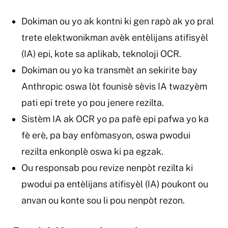
Dokiman ou yo ak kontni ki gen rapò ak yo pral
trete elektwonikman avèk entèlijans atifisyèl
(IA) epi, kote sa aplikab, teknoloji OCR.
Dokiman ou yo ka transmèt an sekirite bay
Anthropic oswa lòt founisè sèvis IA twazyèm
pati epi trete yo pou jenere rezilta.
Sistèm IA ak OCR yo pa pafè epi pafwa yo ka
fè erè, pa bay enfòmasyon, oswa pwodui
rezilta enkonplè oswa ki pa egzak.
Ou responsab pou revize nenpòt rezilta ki
pwodui pa entèlijans atifisyèl (IA) poukont ou
anvan ou konte sou li pou nenpòt rezon.