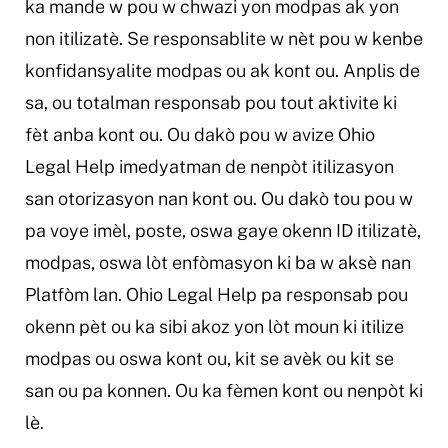
ka mande w pou w chwazi yon modpas ak yon
non itilizatè. Se responsablite w nèt pou w kenbe
konfidansyalite modpas ou ak kont ou. Anplis de
sa, ou totalman responsab pou tout aktivite ki
fèt anba kont ou. Ou dakò pou w avize Ohio
Legal Help imedyatman de nenpòt itilizasyon
san otorizasyon nan kont ou. Ou dakò tou pou w
pa voye imèl, poste, oswa gaye okenn ID itilizatè,
modpas, oswa lòt enfòmasyon ki ba w aksè nan
Platfòm lan. Ohio Legal Help pa responsab pou
okenn pèt ou ka sibi akoz yon lòt moun ki itilize
modpas ou oswa kont ou, kit se avèk ou kit se
san ou pa konnen. Ou ka fèmen kont ou nenpòt ki
lè.