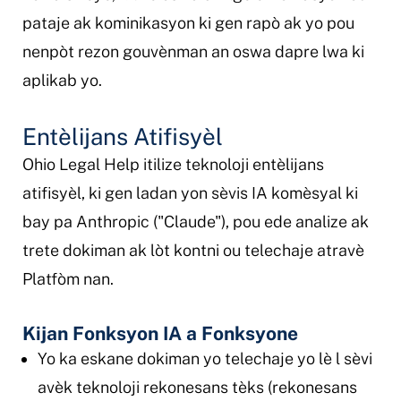
pataje ak kominikasyon ki gen rapò ak yo pou
nenpòt rezon gouvènman an oswa dapre lwa ki
aplikab yo.
Entèlijans Atifisyèl
Ohio Legal Help itilize teknoloji entèlijans
atifisyèl, ki gen ladan yon sèvis IA komèsyal ki
bay pa Anthropic ("Claude"), pou ede analize ak
trete dokiman ak lòt kontni ou telechaje atravè
Platfòm nan.
Kijan Fonksyon IA a Fonksyone
Yo ka eskane dokiman yo telechaje yo lè l sèvi
avèk teknoloji rekonesans tèks (rekonesans