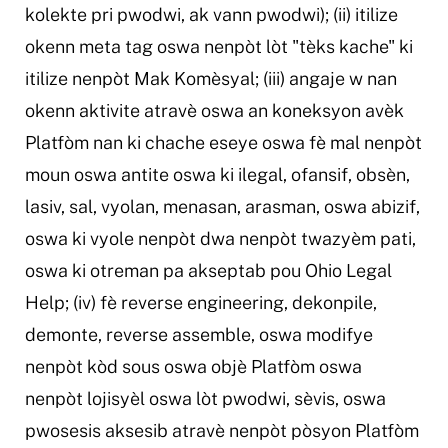
kolekte pri pwodwi, ak vann pwodwi); (ii) itilize
okenn meta tag oswa nenpòt lòt "tèks kache" ki
itilize nenpòt Mak Komèsyal; (iii) angaje w nan
okenn aktivite atravè oswa an koneksyon avèk
Platfòm nan ki chache eseye oswa fè mal nenpòt
moun oswa antite oswa ki ilegal, ofansif, obsèn,
lasiv, sal, vyolan, menasan, arasman, oswa abizif,
oswa ki vyole nenpòt dwa nenpòt twazyèm pati,
oswa ki otreman pa akseptab pou Ohio Legal
Help; (iv) fè reverse engineering, dekonpile,
demonte, reverse assemble, oswa modifye
nenpòt kòd sous oswa objè Platfòm oswa
nenpòt lojisyèl oswa lòt pwodwi, sèvis, oswa
pwosesis aksesib atravè nenpòt pòsyon Platfòm