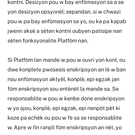
kontni. Desizyon pou w bay enfòmasyon sa a se
yon desizyon opsyonèl; sepandan, si w chwazi
pou w pa bay enfòmasyon sa yo, ou ka pa kapab
jwenn aksè a sèten kontni oubyen patisipe nan
sèten fonksyonalite Platfòm nan.
Si Platfòm lan mande w pou w ouvri yon kont, ou
dwe konplete pwosesis enskripsyon an lè w ban
nou enfòmasyon aktyèl, konplè, epi egzak jan
fòm enskripsyon sou entènèt la mande sa. Se
responsablite w pou w kenbe done enskripsyon
w yo ajou, konplè, epi egzak, epi nenpòt pèt ki
koze pa echèk ou pou w fè sa se responsablite
w. Apre w fin ranpli fòm enskripsyon an nèt, yo