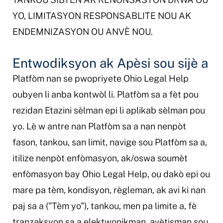
YO, LIMITASYON RESPONSABLITE NOU AK
ENDEMNIZASYON OU ANVÈ NOU.
Entwodiksyon ak Apèsi sou sijè a
Platfòm nan se pwopriyete Ohio Legal Help
oubyen li anba kontwòl li. Platfòm sa a fèt pou
rezidan Etazini sèlman epi li aplikab sèlman pou
yo. Lè w antre nan Platfòm sa a nan nenpòt
fason, tankou, san limit, navige sou Platfòm sa a,
itilize nenpòt enfòmasyon, ak/oswa soumèt
enfòmasyon bay Ohio Legal Help, ou dakò epi ou
mare pa tèm, kondisyon, règleman, ak avi ki nan
paj sa a ("Tèm yo"), tankou, men pa limite a, fè
tranzaksyon sa a elektwonikman, avètisman sou