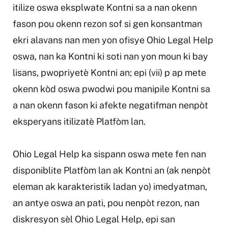
itilize oswa eksplwate Kontni sa a nan okenn
fason pou okenn rezon sof si gen konsantman
ekri alavans nan men yon ofisye Ohio Legal Help
oswa, nan ka Kontni ki soti nan yon moun ki bay
lisans, pwopriyetè Kontni an; epi (vii) p ap mete
okenn kòd oswa pwodwi pou manipile Kontni sa
a nan okenn fason ki afekte negatifman nenpòt
eksperyans itilizatè Platfòm lan.
Ohio Legal Help ka sispann oswa mete fen nan
disponiblite Platfòm lan ak Kontni an (ak nenpòt
eleman ak karakteristik ladan yo) imedyatman,
an antye oswa an pati, pou nenpòt rezon, nan
diskresyon sèl Ohio Legal Help, epi san