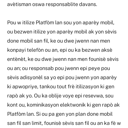
avètisman oswa responsablite davans.
Pou w itilize Platfòm lan sou yon aparèy mobil,
ou bezwen itilize yon aparèy mobil ak yon sèvis
done mobil san fil, ke ou dwe jwenn nan men
konpayi telefòn ou an, epi ou ka bezwen aksè
entènèt, ke ou dwe jwenn nan men founisè sèvis
ou an; ou responsab pou jwenn epi peye pou
sèvis adisyonèl sa yo epi pou jwenn yon aparèy
ki apwopriye, tankou tout frè itilizasyon ki gen
rapò ak yo. Ou ka oblije voye epi resevwa, sou
kont ou, kominikasyon elektwonik ki gen rapò ak
Platfòm lan. Si ou pa gen yon plan done mobil
san fil san limit, founisè sèvis san fil ou an ka fè w