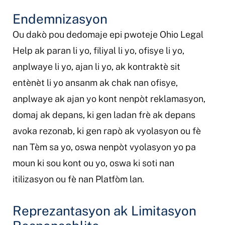
Endemnizasyon
Ou dakò pou dedomaje epi pwoteje Ohio Legal
Help ak paran li yo, filiyal li yo, ofisye li yo,
anplwaye li yo, ajan li yo, ak kontraktè sit
entènèt li yo ansanm ak chak nan ofisye,
anplwaye ak ajan yo kont nenpòt reklamasyon,
domaj ak depans, ki gen ladan frè ak depans
avoka rezonab, ki gen rapò ak vyolasyon ou fè
nan Tèm sa yo, oswa nenpòt vyolasyon yo pa
moun ki sou kont ou yo, oswa ki soti nan
itilizasyon ou fè nan Platfòm lan.
Reprezantasyon ak Limitasyon