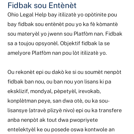
Fidbak sou Entènèt
Ohio Legal Help bay itilizatè yo opòtinite pou
bay fidbak sou entènèt pou yo ka fè kòmantè
sou materyèl yo jwenn sou Platfòm nan. Fidbak
sa a toujou opsyonèl. Objektif fidbak la se
amelyore Platfòm nan pou lòt itilizatè yo.
Ou rekonèt epi ou dakò ke si ou soumèt nenpòt
fidbak ban nou, ou ban nou yon lisans ki pa
eksklizif, mondyal, pèpetyèl, irevokab,
konplètman peye, san dwa otè, ou ka sou-
lisansye (atravè plizyè nivo) epi ou ka transfere
anba nenpòt ak tout dwa pwopriyete
entelektyèl ke ou posede oswa kontwole an