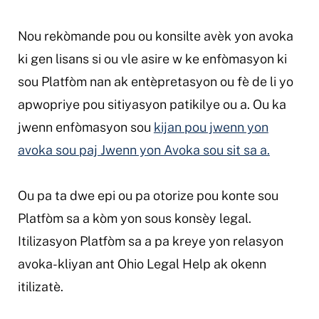
Nou rekòmande pou ou konsilte avèk yon avoka
ki gen lisans si ou vle asire w ke enfòmasyon ki
sou Platfòm nan ak entèpretasyon ou fè de li yo
apwopriye pou sitiyasyon patikilye ou a. Ou ka
jwenn enfòmasyon sou
kijan pou jwenn yon
avoka sou paj Jwenn yon Avoka sou sit sa a.
Ou pa ta dwe epi ou pa otorize pou konte sou
Platfòm sa a kòm yon sous konsèy legal.
Itilizasyon Platfòm sa a pa kreye yon relasyon
avoka-kliyan ant Ohio Legal Help ak okenn
itilizatè.