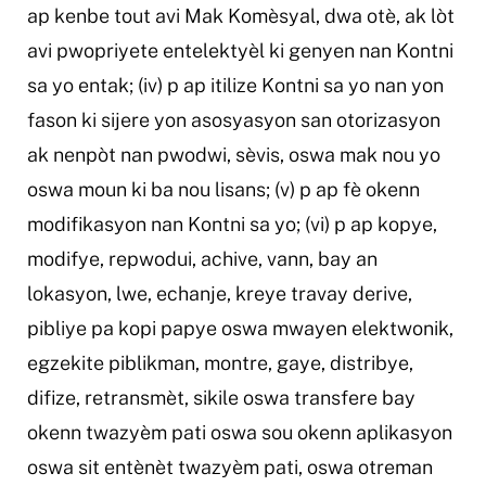
ap kenbe tout avi Mak Komèsyal, dwa otè, ak lòt
avi pwopriyete entelektyèl ki genyen nan Kontni
sa yo entak; (iv) p ap itilize Kontni sa yo nan yon
fason ki sijere yon asosyasyon san otorizasyon
ak nenpòt nan pwodwi, sèvis, oswa mak nou yo
oswa moun ki ba nou lisans; (v) p ap fè okenn
modifikasyon nan Kontni sa yo; (vi) p ap kopye,
modifye, repwodui, achive, vann, bay an
lokasyon, lwe, echanje, kreye travay derive,
pibliye pa kopi papye oswa mwayen elektwonik,
egzekite piblikman, montre, gaye, distribye,
difize, retransmèt, sikile oswa transfere bay
okenn twazyèm pati oswa sou okenn aplikasyon
oswa sit entènèt twazyèm pati, oswa otreman