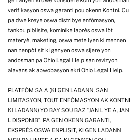
gen anyen ki dwe konsidere kòm yon andosman,
verifikasyon oswa garanti pou okenn Kontni. Ou
pa dwe kreye oswa distribye enfòmasyon,
tankou piblisite, kominike laprès oswa lòt
materyèl maketing, oswa mete lyen ki mennen
nan nenpòt sit ki genyen oswa sijere yon
andosman pa Ohio Legal Help san revizyon
alavans ak apwobasyon ekri Ohio Legal Help.
PLATFÒM SA A (KI GEN LADANN, SAN
LIMITASYON, TOUT ENFÒMASYON AK KONTNI
KI LADANN) YO BAY SOU BAZ "JAN L YE A, JAN
L DISPONIB". PA GEN OKENN GARANTI,
EKSPRÈS OSWA ENPLISIT, KI GEN LADANN