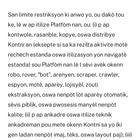
San limite restriksyon ki anwo yo, ou dakò tou
ke, lè w ap itilize Platfòm nan, ou: (i) p ap
kontwole, rasanble, kopye, oswa distribye
Kontni an (eksepte si sa ka rezilta aktivite motè
rechèch estanda oswa itilizasyon yon navigatè
estanda) sou Platfòm nan lè l sèvi avèk okenn
robo, rover, "bot", arenyen, scraper, crawler,
espyon, motè, aparèy, lojisyèl, zouti
ekstraksyon, oswa nenpòt lòt aparèy otomatik,
sèvis piblik, oswa pwosesis manyèl nenpòt
kalite; (ii) p ap ankadre oswa itilize teknik
ankadreman pou mete okenn Kontni sa yo (ki
gen ladan nenpòt imaj, tèks, oswa layout paj); (iii)