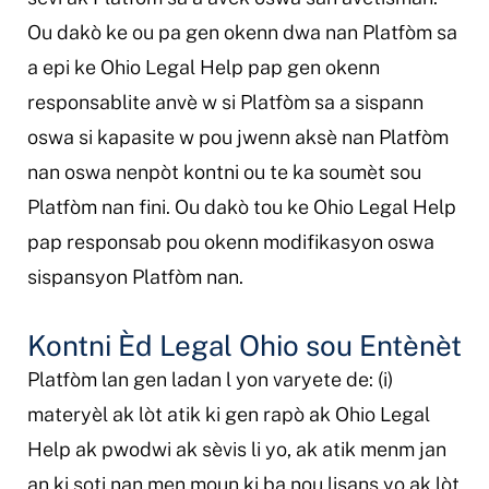
Ou dakò ke ou pa gen okenn dwa nan Platfòm sa
a epi ke Ohio Legal Help pap gen okenn
responsablite anvè w si Platfòm sa a sispann
oswa si kapasite w pou jwenn aksè nan Platfòm
nan oswa nenpòt kontni ou te ka soumèt sou
Platfòm nan fini. Ou dakò tou ke Ohio Legal Help
pap responsab pou okenn modifikasyon oswa
sispansyon Platfòm nan.
Kontni Èd Legal Ohio sou Entènèt
Platfòm lan gen ladan l yon varyete de: (i)
materyèl ak lòt atik ki gen rapò ak Ohio Legal
Help ak pwodwi ak sèvis li yo, ak atik menm jan
an ki soti nan men moun ki ba nou lisans yo ak lòt