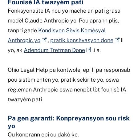
Founisè IA twazyèm pati
Fonksyonalite IA nou yo mache an pati grasa
modèl Claude Anthropic yo. Pou aprann plis,
tanpri gade
Kondisyon Sèvis Komèsyal
Anthropic yo
,
pratik konsèvasyon done
li
yo, ak
Adendum Tretman Done
li a.
Ohio Legal Help pa kontwole, epi li pa responsab
pou sistèm entèn yo, pratik sekirite yo, oswa
règleman Anthropic oswa nenpòt lòt founisè IA
twazyèm pati.
Pa gen garanti: Konpreyansyon sou risk
yo
Ou konprann epi ou dakò ke: