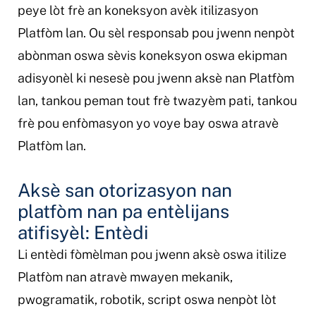
peye lòt frè an koneksyon avèk itilizasyon
Platfòm lan. Ou sèl responsab pou jwenn nenpòt
abònman oswa sèvis koneksyon oswa ekipman
adisyonèl ki nesesè pou jwenn aksè nan Platfòm
lan, tankou peman tout frè twazyèm pati, tankou
frè pou enfòmasyon yo voye bay oswa atravè
Platfòm lan.
Aksè san otorizasyon nan
platfòm nan pa entèlijans
atifisyèl: Entèdi
Li entèdi fòmèlman pou jwenn aksè oswa itilize
Platfòm nan atravè mwayen mekanik,
pwogramatik, robotik, script oswa nenpòt lòt