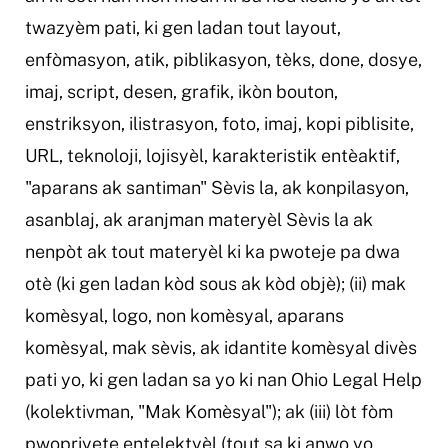
twazyèm pati, ki gen ladan tout layout,
enfòmasyon, atik, piblikasyon, tèks, done, dosye,
imaj, script, desen, grafik, ikòn bouton,
enstriksyon, ilistrasyon, foto, imaj, kopi piblisite,
URL, teknoloji, lojisyèl, karakteristik entèaktif,
"aparans ak santiman" Sèvis la, ak konpilasyon,
asanblaj, ak aranjman materyèl Sèvis la ak
nenpòt ak tout materyèl ki ka pwoteje pa dwa
otè (ki gen ladan kòd sous ak kòd objè); (ii) mak
komèsyal, logo, non komèsyal, aparans
komèsyal, mak sèvis, ak idantite komèsyal divès
pati yo, ki gen ladan sa yo ki nan Ohio Legal Help
(kolektivman, "Mak Komèsyal"); ak (iii) lòt fòm
pwopriyete entelektyèl (tout sa ki anwo yo,