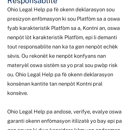
Responsablite
Ohio Legal Help pa fè okenn deklarasyon sou
presizyon enfòmasyon ki sou Platfòm sa a oswa
fyab karakteristik Platfòm sa a, Kontni an, oswa
nenpòt lòt karakteristik Platfòm, epi li demanti
tout responsablite nan ka ta gen nenpòt echèk
sèvis. Ou rekonèt ke nenpòt konfyans nan
materyèl oswa sistèm sa yo pral sou pwòp risk
ou. Ohio Legal Help pa fè okenn deklarasyon
konsènan kantite tan nenpòt Kontni pral
konsève.
Ohio Legal Help pa andose, verifye, evalye oswa
garanti okenn enfòmasyon itilizatè yo bay epi pa