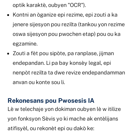
optik karaktè, oubyen "OCR").
Kontni an òganize epi rezime, epi zouti a ka
jenere sijesyon pou rezilta (tankou yon rezime
oswa sijesyon pou pwochen etap) pou ou ka
egzamine.
Zouti a fèt pou sipòte, pa ranplase, jijman
endepandan. Li pa bay konsèy legal, epi
nenpòt rezilta ta dwe revize endepandamman
anvan ou konte sou li.
Rekonesans pou Pwosesis IA
Lè w telechaje yon dokiman oubyen lè w itilize
yon fonksyon Sèvis yo ki mache ak entèlijans
atifisyèl, ou rekonèt epi ou dakò ke: