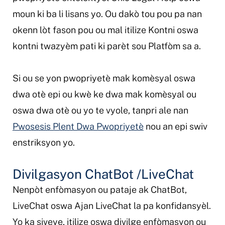
moun ki ba li lisans yo. Ou dakò tou pou pa nan
okenn lòt fason pou ou mal itilize Kontni oswa
kontni twazyèm pati ki parèt sou Platfòm sa a.
Si ou se yon pwopriyetè mak komèsyal oswa
dwa otè epi ou kwè ke dwa mak komèsyal ou
oswa dwa otè ou yo te vyole, tanpri ale nan
Pwosesis Plent Dwa Pwopriyetè
nou an epi swiv
enstriksyon yo.
Divilgasyon ChatBot /LiveChat
Nenpòt enfòmasyon ou pataje ak ChatBot,
LiveChat oswa Ajan LiveChat la pa konfidansyèl.
Yo ka siveye, itilize oswa divilge enfòmasyon ou