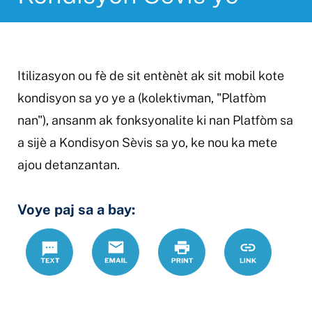
Itilizasyon ou fè de sit entènèt ak sit mobil kote
kondisyon sa yo ye a (kolektivman, "Platfòm
nan"), ansanm ak fonksyonalite ki nan Platfòm sa
a sijè a Kondisyon Sèvis sa yo, ke nou ka mete
ajou detanzantan.
Voye paj sa a bay:
Text
Email
Print
https://www
Link
itilizasyon