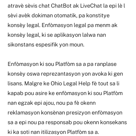
atravè sèvis chat ChatBot ak LiveChat la epi lè l
sèvi avèk dokiman otomatik, pa konstitye
konsèy legal. Enfòmasyon legal pa menm ak
konsèy legal, ki se aplikasyon lalwa nan
sikonstans espesifik yon moun.
Enfòmasyon ki sou Platfòm sa a pa ranplase
konsèy oswa reprezantasyon yon avoka ki gen
lisans. Malgre ke Ohio Legal Help fè tout sa li
kapab pou asire ke enfòmasyon ki sou Platfòm
nan egzak epi ajou, nou pa fè okenn
reklamasyon konsènan presizyon enfòmasyon
sa a epi nou pa responsab pou okenn konsekans
ki ka soti nan itilizasyon Platfòm sa a.