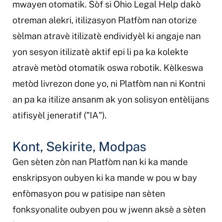
mwayen otomatik. Sòf si Ohio Legal Help dakò
otreman alekri, itilizasyon Platfòm nan otorize
sèlman atravè itilizatè endividyèl ki angaje nan
yon sesyon itilizatè aktif epi li pa ka kolekte
atravè metòd otomatik oswa robotik. Kèlkeswa
metòd livrezon done yo, ni Platfòm nan ni Kontni
an pa ka itilize ansanm ak yon solisyon entèlijans
atifisyèl jeneratif ("IA").
Kont, Sekirite, Modpas
Gen sèten zòn nan Platfòm nan ki ka mande
enskripsyon oubyen ki ka mande w pou w bay
enfòmasyon pou w patisipe nan sèten
fonksyonalite oubyen pou w jwenn aksè a sèten