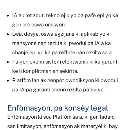
IA ak lòt zouti teknolojik yo pa pafè epi yo ka
gen erè oswa omisyon.
Lwa, dosye, oswa egzijans ki aplikab yo ki
mansyone nan rezilta ki pwodui pa IA a ka
chanje epi yo ka pa reflete nan rezilta sa a.
Pa gen okenn sistèm elektwonik ki ka garanti
ke li konplètman an sekirite.
Platfòm lan ak nenpòt pwodiksyon ki pwodui
pa IA pa garanti okenn rezilta patikilye.
Enfòmasyon, pa konsèy legal
Enfòmasyon ki sou Platfòm sa a, ki gen ladan,
san limitasyon, enfòmasyon ak materyèl ki bay