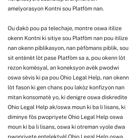
amelyorasyon Kontni sou Platfòm nan.
Ou dakò pou pa telechaje, montre oswa itilize
okenn Kontni ki sitiye sou Platfòm nan pou itilize
nan okenn piblikasyon, nan pèfòmans piblik, sou
sit entènèt lòt pase Platfòm sa a, pou okenn lòt
rezon komèsyal, an koneksyon avèk pwodwi
oswa sèvis ki pa pou Ohio Legal Help, nan okenn
lòt fason ki gen chans pou lakòz konfizyon nan
mitan konsomatè yo, ki denigre oswa diskredite
Ohio Legal Help ak/oswa moun ki ba li lisans, ki
diminye fòs pwopriyete Ohio Legal Help oswa
moun ki ba li lisans, oswa ki otreman vyole dwa
pwopriyete entelektyèl Ohio Legal Help oswa