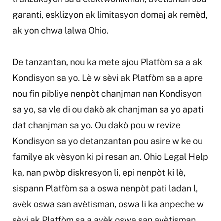
garanti, esklizyon ak limitasyon domaj ak remèd,
ak yon chwa lalwa Ohio.
De tanzantan, nou ka mete ajou Platfòm sa a ak
Kondisyon sa yo. Lè w sèvi ak Platfòm sa a apre
nou fin pibliye nenpòt chanjman nan Kondisyon
sa yo, sa vle di ou dakò ak chanjman sa yo apati
dat chanjman sa yo. Ou dakò pou w revize
Kondisyon sa yo detanzantan pou asire w ke ou
familye ak vèsyon ki pi resan an. Ohio Legal Help
ka, nan pwòp diskresyon li, epi nenpòt ki lè,
sispann Platfòm sa a oswa nenpòt pati ladan l,
avèk oswa san avètisman, oswa li ka anpeche w
sèvi ak Platfòm sa a avèk oswa san avètisman.