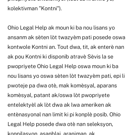
kolektivman "Kontni").
Ohio Legal Help ak moun ki ba nou lisans yo
ansanm ak sèten lòt twazyèm pati posede oswa
kontwole Kontni an. Tout dwa, tit, ak enterè nan
ak pou Kontni ki disponib atravè Sèvis la se
pwopriyete Ohio Legal Help oswa moun ki ba
nou lisans yo oswa sèten lòt twazyèm pati, epi li
pwoteje pa dwa otè, mak komèsyal, aparans
komèsyal, patant ak/oswa lòt pwopriyete
entelektyèl ak lòt dwa ak lwa ameriken ak
entènasyonal nan limit ki pi konplè posib. Ohio
Legal Help posede dwa otè nan seleksyon,
konpilasyon, asanblaj, aranjman, ak