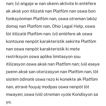
nan; (v) angaje w nan okenn aktivite ki entèfere
ak aksè yon itilizatè nan Platfòm nan oswa bon
fonksyònman Platfòm nan, oswa otreman lakòz
domaj nan Platfòm nan, Ohio Legal Help, oswa
lòt itilizatè Platfòm nan; (vi) entèfere ak oswa
kontoune nenpòt karakteristik sekirite Platfòm
nan oswa nenpòt karakteristik ki mete
restriksyon oswa aplike limitasyon sou
itilizasyon oswa aksè nan Platfòm nan; (vii) eseye
jwenn aksè san otorizasyon nan Platfòm nan, lòt
sistèm òdinatè oswa rezo ki konekte ak Platfòm
nan, atravè fouyaj modpas oswa nenpòt lòt
mwayen; oswa (viii) otreman vyole Kondisyon sa
yo.