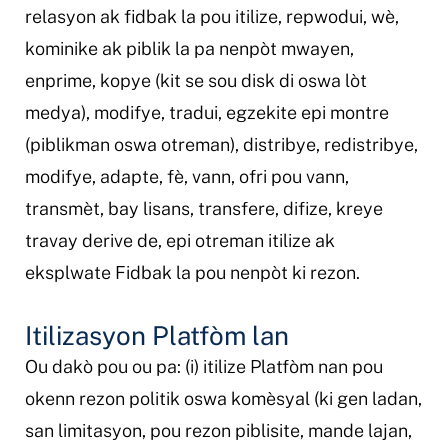
relasyon ak fidbak la pou itilize, repwodui, wè,
kominike ak piblik la pa nenpòt mwayen,
enprime, kopye (kit se sou disk di oswa lòt
medya), modifye, tradui, egzekite epi montre
(piblikman oswa otreman), distribye, redistribye,
modifye, adapte, fè, vann, ofri pou vann,
transmèt, bay lisans, transfere, difize, kreye
travay derive de, epi otreman itilize ak
eksplwate Fidbak la pou nenpòt ki rezon.
Itilizasyon Platfòm lan
Ou dakò pou ou pa: (i) itilize Platfòm nan pou
okenn rezon politik oswa komèsyal (ki gen ladan,
san limitasyon, pou rezon piblisite, mande lajan,