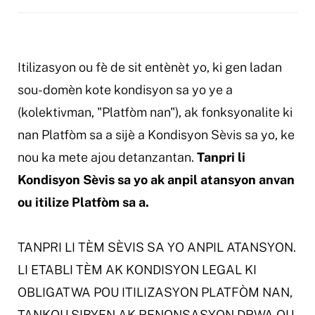
Itilizasyon ou fè de sit entènèt yo, ki gen ladan
sou-domèn kote kondisyon sa yo ye a
(kolektivman, "Platfòm nan"), ak fonksyonalite ki
nan Platfòm sa a sijè a Kondisyon Sèvis sa yo, ke
nou ka mete ajou detanzantan.
Tanpri li
Kondisyon Sèvis sa yo ak anpil atansyon anvan
ou itilize Platfòm sa a.
TANPRI LI TÈM SÈVIS SA YO
ANPIL ATANSYON.
LI ETABLI TÈM AK KONDISYON LEGAL KI
OBLIGATWA POU ITILIZASYON PLATFÒM NAN,
TANKOU SIBYEN AK RENONSASYON DRWA OU