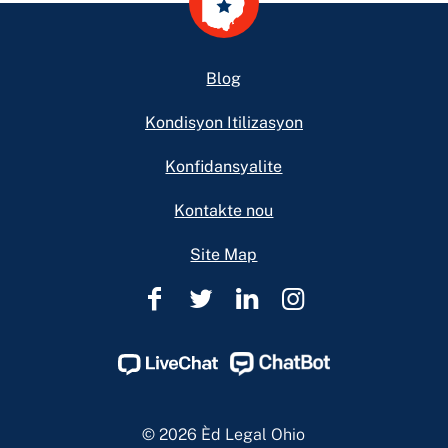
Footer
Blog
Kondisyon Itilizasyon
Konfidansyalite
Kontakte nou
Site Map
Èd
Èd
Èd
Èd
Legal
Legal
Legal
Legal
Ohio
Ohio
Ohio
Ohio
Facebook
Twitter
Linkedin
Instagram
Page
Page
Page
Page
© 2026 Èd Legal Ohio