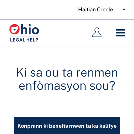
your
Skip
language
to
Meni
Meni
main
prensipal
prensipal
content
Ki sa ou ta renmen
enfòmasyon sou?
Konprann ki benefis mwen ta ka kalifye