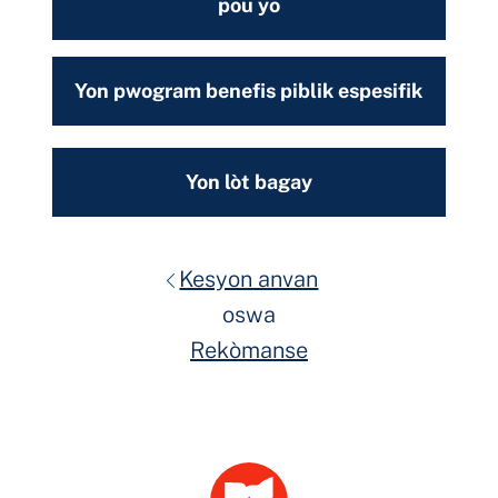
pou yo
Yon pwogram benefis piblik espesifik
Yon lòt bagay
Kesyon anvan
oswa
Rekòmanse