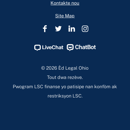
Kontakte nou
Site Map
Èd
Èd
Èd
Èd
Legal
Legal
Legal
Legal
Ohio
Ohio
Ohio
Ohio
Facebook
Twitter
Linkedin
Instagram
Page
Page
Page
Page
© 2026 Èd Legal Ohio
Tout dwa rezève.
Pwogram LSC finanse yo patisipe nan konfòm ak
restriksyon LSC.