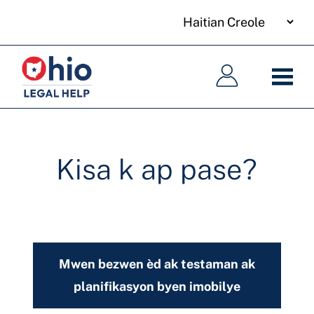
your
Skip
language
to
Meni
Meni
main
prensipal
prensipal
content
Kisa k ap pase?
Mwen bezwen èd ak testaman ak
planifikasyon byen imobilye