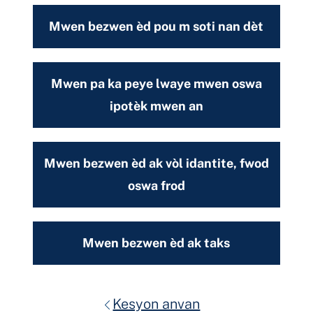
Mwen bezwen èd pou m soti nan dèt
Mwen pa ka peye lwaye mwen oswa
ipotèk mwen an
Mwen bezwen èd ak vòl idantite, fwod
oswa frod
Mwen bezwen èd ak taks
Kesyon anvan