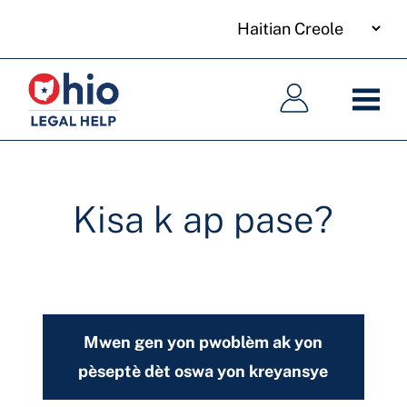
your
Skip
language
to
Meni
Meni
main
prensipal
prensipal
content
Kisa k ap pase?
Mwen gen yon pwoblèm ak yon
pèseptè dèt oswa yon kreyansye