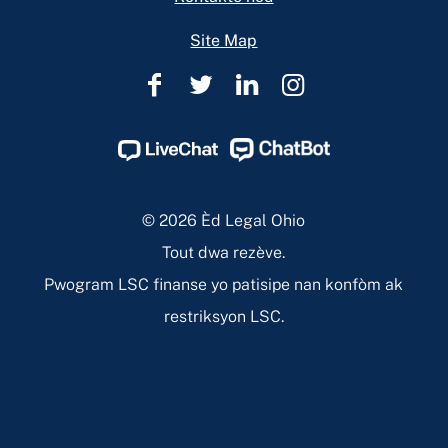
Site Map
Èd
Èd
Èd
Èd
Legal
Legal
Legal
Legal
Ohio
Ohio
Ohio
Ohio
Facebook
Twitter
Linkedin
Instagram
Page
Page
Page
Page
© 2026 Èd Legal Ohio
Tout dwa rezève.
Pwogram LSC finanse yo patisipe nan konfòm ak
restriksyon LSC.