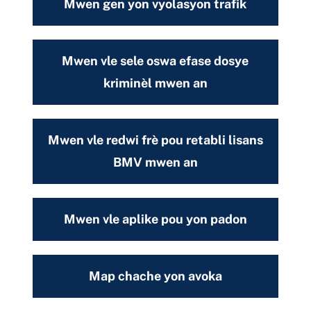
Mwen gen yon vyolasyon trafik
Mwen vle sele oswa efase dosye
kriminèl mwen an
Mwen vle redwi frè pou retabli lisans
BMV mwen an
Mwen vle aplike pou yon padon
Map chache yon avoka