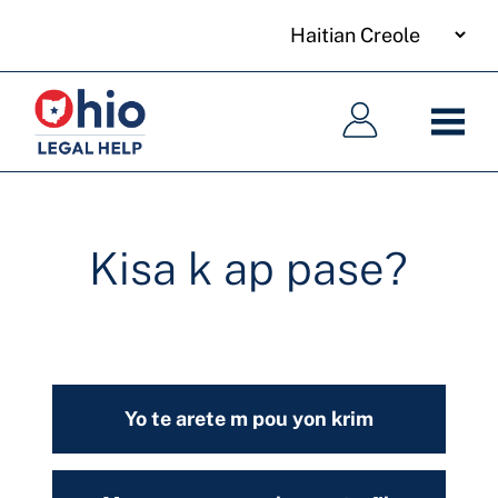
your
Skip
language
to
Meni
Meni
main
prensipal
prensipal
content
Kisa k ap pase?
Yo te arete m pou yon krim