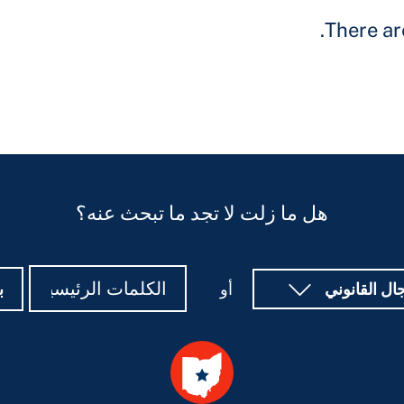
There are
هل ما زلت لا تجد ما تبحث عنه؟
بحث
بحث
ب
جال القانوني
أو