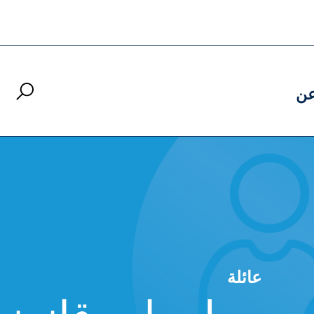
ن
عائلة