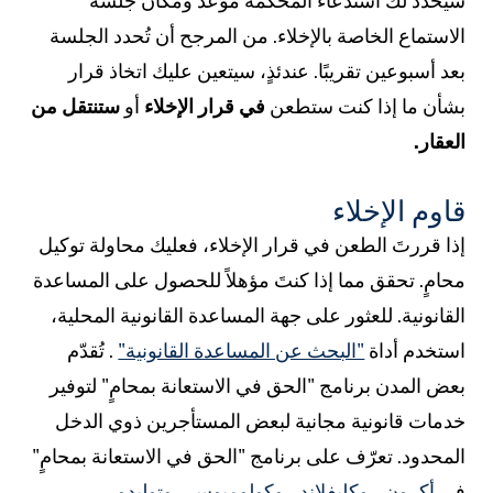
يُحدد لك استدعاء المحكمة موعد ومكان جلسة
لاستماع الخاصة بالإخلاء. من المرجح أن تُحدد الجلسة
عد أسبوعين تقريبًا. عندئذٍ، سيتعين عليك اتخاذ قرار
شأن ما إذا كنت ستطعن
في قرار الإخلاء
أو
ستنتقل من
لعقار.
اوم الإخلاء
ذا قررتَ الطعن في قرار الإخلاء، فعليك محاولة توكيل
حامٍ. تحقق مما إذا كنتَ مؤهلاً للحصول على المساعدة
لقانونية. للعثور على جهة المساعدة القانونية المحلية،
ستخدم أداة
"البحث عن المساعدة القانونية"
. تُقدّم
عض المدن برنامج "الحق في الاستعانة بمحامٍ" لتوفير
دمات قانونية مجانية لبعض المستأجرين ذوي الدخل
لمحدود. تعرّف على برنامج "الحق في الاستعانة بمحامٍ"
ي
أكرون
،
وكليفلاند
،
وكولومبوس
،
وتوليدو
.