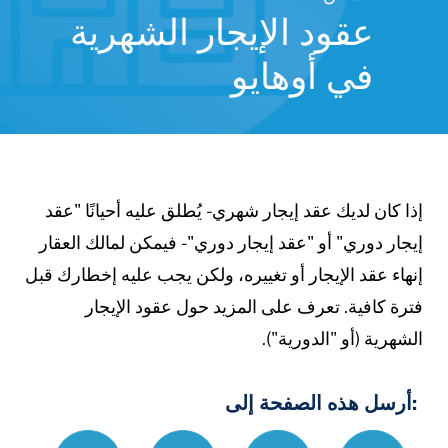
عقود الإيجار الشهرية
في أوهايو
إذا كان لديك عقد إيجار شهري - يُطلق عليه أحيانًا "عقد
إيجار دوري" أو "عقد إيجار دوري" - فيمكن لمالك العقار
إنهاء عقد الإيجار أو تغييره، ولكن يجب عليه إخطارك قبل
فترة كافية. تعرف على المزيد حول عقود الإيجار
الشهرية (أو "الدورية").
:أرسل هذه الصفحة إلى
%B1%D9%8A
Link
Print
Email
Text