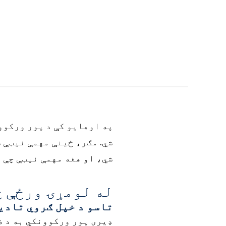
په اوهایو کې د پور ورکوو
شي. مګر، ځینې مهمې نیټې 
شي، او هغه مهمې نیټې چې 
له لومړۍ ورځې څخه تر 
تاسو د خپل ګروي تادیه
ډیری پور ورکوونکي به د ض