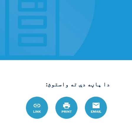
دا پاڼه دې ته واستوئ:
Email
چاپ
Link
8%D8%AE%D8%AA