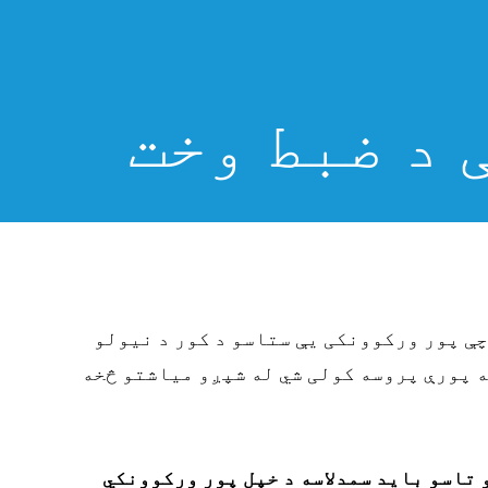
 د ضبط وخت
چې پور ورکوونکی یې ستاسو د کور د نیولو
ه پورې پروسه کولی شي له شپږو میاشتو څخه
help.org/ps/%20%D8%AF%20%D8%A8%D9
 تاسو باید سمدلاسه د خپل پور ورکوونکي