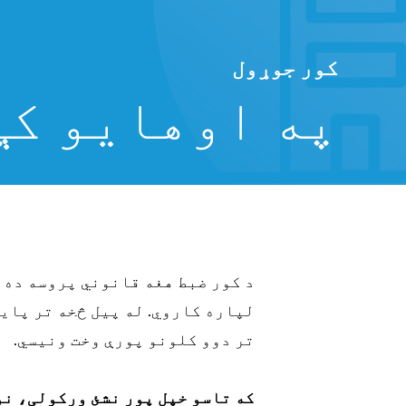
کور جوړول
په اوهایو کې
د کور ضبط هغه قانوني پروسه ده 
لپاره کاروي. له پیل څخه تر پای
%86%D8%AF%D9%88%D9%84%D9%88_%D9%8
تر دوو کلونو پورې وخت ونیسي.
که تاسو خپل پور نشئ ورکولی، نو