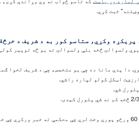
 لپاره وړ یاست.
که تاسو ځواب نه وي وړاندې کړی، 
ښتنه" ثبت کړي.
پریکړه وکړي، ستاسو کور به د شریف د خرڅلا
 یوې ولسوالۍ څخه بلې ولسوالۍ ته یو څه توپیر کولی
ي. دا پدې مانا ده چې یو متخصص، چې د شریف لخوا ګم
ارزښت اټکل کولو لپاره راشي.
پلورل شي.
.