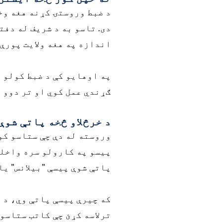
د ضبط وروستۍ کړنه هغه وخ
دی. تاسو به د شریف له دفت
اندازه په هغه ولایت پورې 
په اوهایو کې د ضبط کولو 
ګړندي عمل کوي او تر دوو 
د خرڅلاو څخه پاتې شوې
وروسته له دې چې ستاسو کو
پیسو په کارولو سره واخلي
پاتې شوې پیسې "بیلانس" یا
ترلاسه کړئ چې کاتب ستاسو 