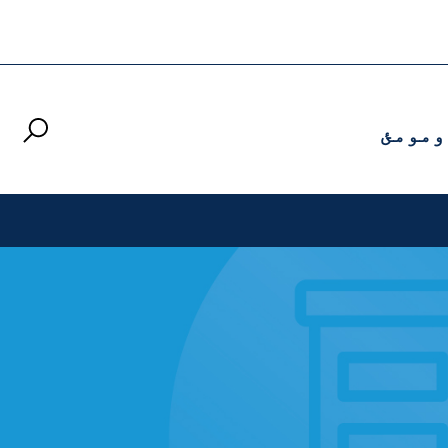
ومومئ