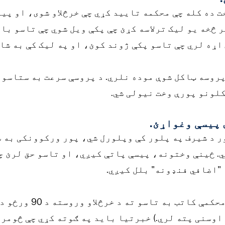
ت ده کله چې محکمه تایید کړي چې خرڅلاو شوی، او پی
ر څخه یو لیک ترلاسه کړئ چې پکې ویل شوي چې تاسو با
اړه لري چې تاسو پکې ژوند کوئ، او په لیک کې به شام
پروسه ټاکل شوې موده نلري. د پروسې سرعت به ستاسو
کلونو پورې وخت نیولی شي.
 پیسې وغواړئ.
ر د شیرف په پلور کې وپلورل شي، پور ورکوونکی به س
. ځینې وختونه، پیسې پاتې کیږي، او تاسو حق لرئ چې
 "اضافي فنډونه" بلل کیږي.
که چیرې پیسې پاتې وي، 
اوسنی پته لري.) خبرتیا باید په ګوته کړي چې څومره