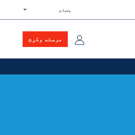
your
language
مرسته وکړئ