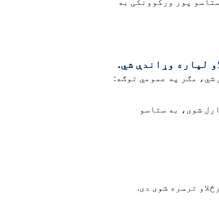
ستاسو پور ورکوونکی به
و لپاره وړاندې شي.
 شي، مګر په عمومي توګه:
ارل شوی، به ستاسو