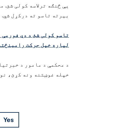
یې څنګه ترلاسه کولی شئ. 
بیرته تاسو ته درکړل شي.
تاسو کولی شئ د دې فورمې 
لپاره خپل حرکت رامینځته
خپله غوښتنه ونه کړئ، نو 
Yes
Hidden