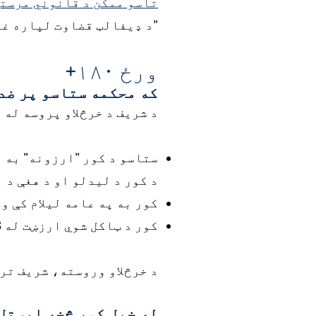
تاسو ممکن د قانوني مرستې
"د ډیفالټ قضاوت لپاره غو
ورځ ۱۸۰+
که محکمه ستاسو پر ضد 
د شریف د خرڅلاو پروسه له
ستاسو د کور "ارزونه" به و
د کور د لیدلو او د هغې د 
کور به په عامه لیلام کې و
کور د ټاکل شوي ارزښت له 2/3 څخه کم نه شي پلورل کیدی.
د خرڅلاو وروسته، شریف تر 60 ورځو پورې وخت لري چې محکمې ته خبر ورکړي چې خرڅلاو ترسره شوی دی
له خپل کور څخه ایستل.