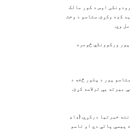
رودونکی اوس د کور مالک
ید کډه وکړئ. ستاسو د وخت
ل وي.
 پور ورکوونکي څومره
تاسو پور د پلور څخه د
 بیرته یې ترلاسه کړئ.
د محکمې کاتب به تاسو ته د خرڅلاو وروسته د 90 ورځو دننه خبرتیا درکړي. (ډاډ
 پیسې پاتې دي او تاسو