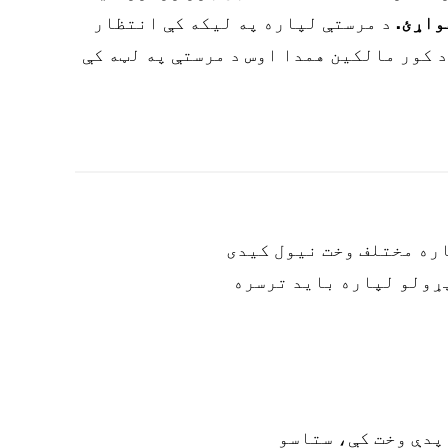
واړئ.
د مرستې لپاره په لیکه کې انتظار
 کور مالکین همدا اوس د مرستې په لټه کې
اره مختلف وخت نیول کیدی
پړولو لپاره باید ترسره
پدې وخت کې، ستاسو