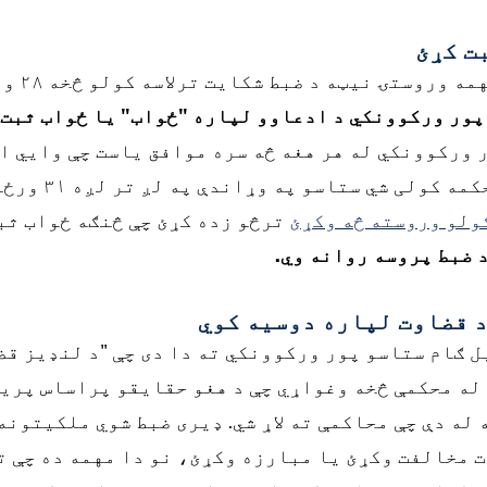
ستۍ نیټه د ضبط شکایت ترلاسه کولو څخه ۲۸ ورځې وروسته ده.
 ورکوونکي له هر هغه څه سره موافق یاست چې وايي او
تاسو ځواب ثبت ن
کولو وروسته څه وکړئ
ترڅو زده کړئ چې څنګه ځواب ثب
 ضبط پروسه روانه وي.
 قضاوت لپاره دوسیه کوي
ل ګام ستاسو پور ورکوونکي ته دا دی چې "د لنډیز ق
له محکمې څخه وغواړي چې د هغو حقایقو پراساس پریک
ه دې چې محاکمې ته لاړ شي. ډیری ضبط شوي ملکیتونه 
 مخالفت وکړئ یا مبارزه وکړئ، نو دا مهمه ده چې تا