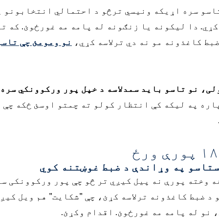
اسو سره اړیکه ونیسي ترڅو د احتمالي انتخابونو پ
ړي. دا لیکونه یا زنګونه له پامه مه غورځوئ. که تا
ضبط کاغذونه مو نه دي ترلاسه کړي،
نو ومومئ چې تاسو
لی، نو تاسو باید سمدلاسه د خپل پور ورکوونکي سره
اره په لیکه کې انتظار کولو ته چمتو اوسئ ځکه چې 
تاسو په وړاندې د ضبط غوښتنه کوي
ه وخته پورې نه پیل کیږي تر څو چې پور ورکوونکی س
 د ضبط کاغذونه ترلاسه کړئ، چې "شکایت" هم ویل کیږ
 نو له پامه مه غورځوئ. اقدام وکړئ.