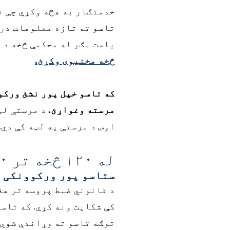
خدمتګار به هڅه وکړي چې ت
تاسو ته تازه معلومات درک
یاست مګر له محکمې څخه د 
څخه مخنیوی وکړئ.
که تاسو خپل پور نشئ ورکو
مرسته وغواړئ.
د مرستې لپ
اوس د مرستې په لټه کې دي.
له ۱۲۰ څخه تر ۱۸۰ پورې ورځ
ستاسو پور ورکوونکی س
د قانوني ضبط پروسه تر هغ
کې شکایت ونه کړي. که تاسو
توګه تاسو ته وړاندې شوي،