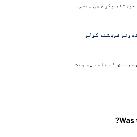
 غوښتنه وکړي چې پیسې
نډونو غوښتنه کولو
نلیک محکمې ته وسپارئ. که تاسو په وخت
Was t