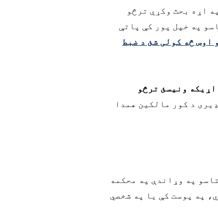
ه اړه بحث وکړي ترڅو
سو په خپل پور کې پاتې
 اوس څه کولی شئ د ضبط
 اړیکه ونیسئ ترڅو
ډیری د کور مالکین همدا
تاسو په وړاندې په محکمه
ي، په پوست کې یا په شخصي