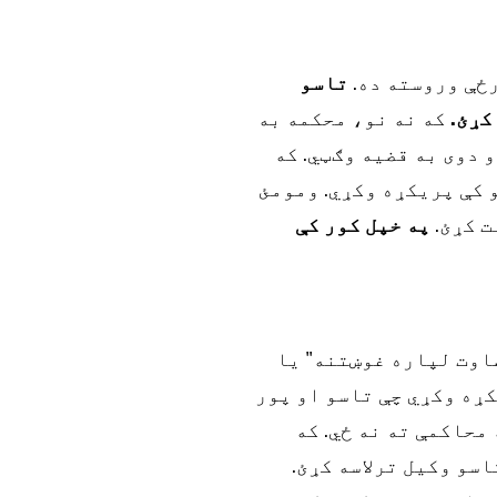
تاسو
که نه نو، محکمه به
 دوی به قضیه وګټي. که
ه کړئ، محکمه کولی شي ستاسو په وړاندې په لږ تر لږه ۳۱ ورځو کې پریکړه وکړي. ومومئ
ت کړئ.
په خپل کور کې
ضاوت لپاره غوښتنه" یا
ړه وکړي چې تاسو او پور
محاکمې ته نه ځي. که
سو وکیل ترلاسه کړئ.