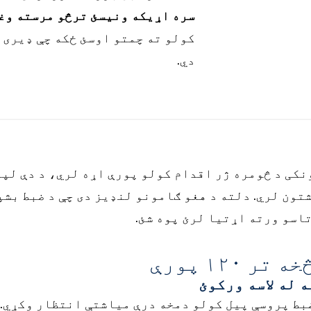
سره اړیکه ونیسئ ترڅو مرسته وغ
کولو ته چمتو اوسئ ځکه چې ډیری د
دي.
نکی د څومره ژر اقدام کولو پورې اړه لري، د دې لپ
شتون لري. دلته د هغو ګامونو لنډیز دی چې د ضبط بش
تاسو ورته اړتیا لرئ پوه شئ.
۱۲۰ پورې
 له لاسه ورکوئ
بط پروسې پیل کولو دمخه درې میاشتې انتظار وکړي. 