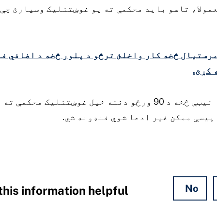
معمولا، تاسو باید محکمې ته یو غوښتنلیک وسپارئ چې
مرستیال څخه کار واخلئ ترڅو د پلور څخه د اضافي ف
 کړئ.
د محکمې د مامور د خبرتیا نیټې څخه د 90 ورځو دننه خپل غوښت
پیسې ممکن غیر ادعا شوي فنډونه شي.
No
his information helpful?