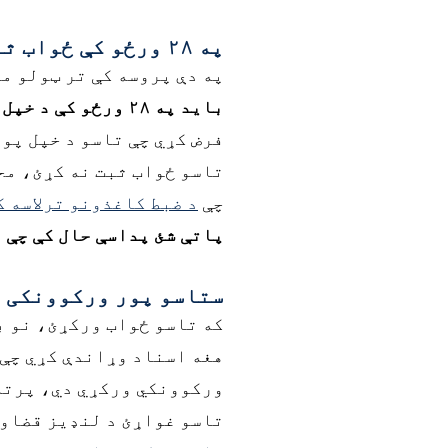
په ۲۸ ورځو کې ځواب ثبت کړئ
په دې پروسه کې تر ټولو مهمه ورو
باید په ۲۸ ورځو کې د خپل پور ورکوونکي د ادعاوو لپاره "ځواب" یا ځواب ثبت کړئ.
فرض کړي چې تاسو د خپل پور
چې
د ضبط کاغذونو ترلاسه 
پاتې شئ پداسې حال کې چې د
ستاسو پور ورکوونکی د
که تاسو ځواب ورکړئ، نو ب
هغه اسناد وړاندې کړي چې 
ورکوونکي ورکړي دي، پرته ل
تاسو غواړئ د لنډیز قضاوت