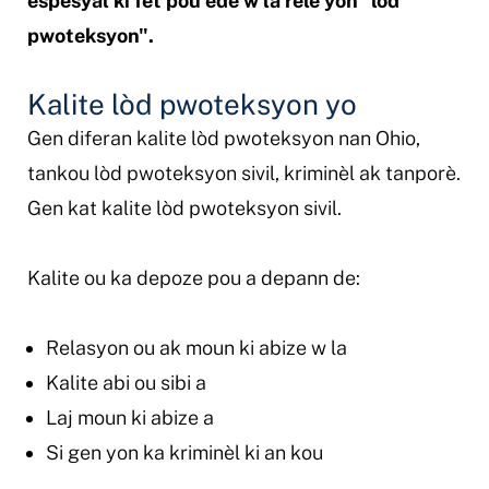
espesyal ki fèt pou ede w la rele yon "lòd
pwoteksyon".
Kalite lòd pwoteksyon yo
Gen diferan kalite lòd pwoteksyon nan Ohio,
tankou lòd pwoteksyon sivil, kriminèl ak tanporè.
Gen kat kalite lòd pwoteksyon sivil.
Kalite ou ka depoze pou a depann de:
Relasyon ou ak moun ki abize w la
Kalite abi ou sibi a
Laj moun ki abize a
Si gen yon ka kriminèl ki an kou