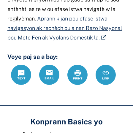
entènèt, asire w ou efase istwa navigatè w la
regilyèman.
Aprann kijan pou efase istwa
navigasyon ak rechèch ou a nan Rezo Nasyonal
pou Mete Fen ak Vyolans Domestik la.
Voye paj sa a bay:
Text
Email
Print
https://www.
Link
pwoteksyon-
nan-
ohio
Konprann Basics yo