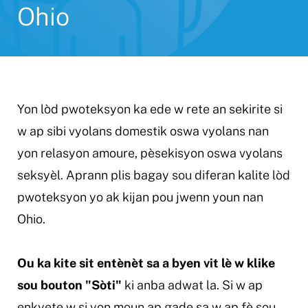
Ohio
Yon lòd pwoteksyon ka ede w rete an sekirite si
w ap sibi vyolans domestik oswa vyolans nan
yon relasyon amoure, pèsekisyon oswa vyolans
seksyèl. Aprann plis bagay sou diferan kalite lòd
pwoteksyon yo ak kijan pou jwenn youn nan
Ohio.
Ou ka kite sit entènèt sa a byen vit lè w klike
sou bouton "Sòti"
ki anba adwat la. Si w ap
enkyete w si yon moun ap gade sa w ap fè sou