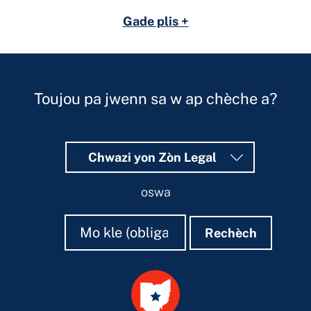
Gade plis +
Toujou pa jwenn sa w ap chèche a?
Chwazi yon Zòn Legal
oswa
Rechèch
Rechèch
Rechèch