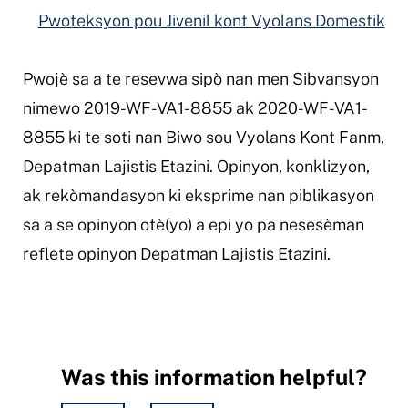
Pwoteksyon pou Jivenil kont Vyolans Domestik
Pwojè sa a te resevwa sipò nan men Sibvansyon
nimewo 2019-WF-VA1-8855 ak 2020-WF-VA1-
8855 ki te soti nan Biwo sou Vyolans Kont Fanm,
Depatman Lajistis Etazini. Opinyon, konklizyon,
ak rekòmandasyon ki eksprime nan piblikasyon
sa a se opinyon otè(yo) a epi yo pa nesesèman
reflete opinyon Depatman Lajistis Etazini.
Was this information helpful?