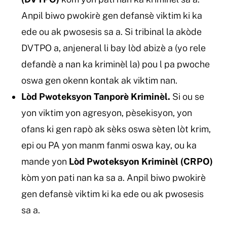
Anpil biwo pwokirè gen defansè viktim ki ka
ede ou ak pwosesis sa a. Si tribinal la akòde
DVTPO a, anjeneral li bay lòd abizè a (yo rele
defandè a nan ka kriminèl la) pou l pa pwoche
oswa gen okenn kontak ak viktim nan.
Lòd Pwoteksyon Tanporè Kriminèl.
Si ou se
yon viktim yon agresyon, pèsekisyon, yon
ofans ki gen rapò ak sèks oswa sèten lòt krim,
epi ou PA yon manm fanmi oswa kay, ou ka
mande yon
Lòd Pwoteksyon Kriminèl (CRPO)
kòm yon pati nan ka sa a. Anpil biwo pwokirè
gen defansè viktim ki ka ede ou ak pwosesis
sa a.