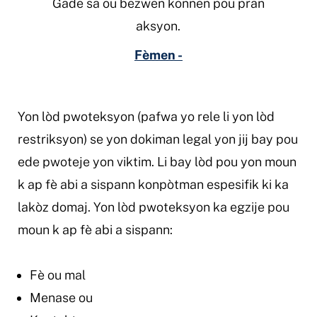
Gade sa ou bezwen konnen pou pran
aksyon.
Fèmen -
Yon lòd pwoteksyon (pafwa yo rele li yon lòd
restriksyon) se yon dokiman legal yon jij bay pou
ede pwoteje yon viktim. Li bay lòd pou yon moun
k ap fè abi a sispann konpòtman espesifik ki ka
lakòz domaj. Yon lòd pwoteksyon ka egzije pou
moun k ap fè abi a sispann:
Fè ou mal
Menase ou