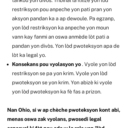
tankou yon divòs. Tribinal la itilize yon lòd
restriksyon pou anpeche yon pati pran yon
aksyon pandan ka a ap dewoule. Pa egzanp,
yon lòd restriksyon ka anpeche yon moun
vann kay fanmi an oswa anmède lòt pati a
pandan yon divòs. Yon lòd pwoteksyon apa de
lòt ka legal yo.
Konsekans pou vyolasyon yo
. Vyole yon lòd
restriksyon se pa yon krim. Vyole yon lòd
pwoteksyon se yon krim. Yon abizè ki vyole
yon lòd pwoteksyon ka fè fas a prizon.
Nan Ohio, si w ap chèche pwoteksyon kont abi,
menas oswa zak vyolans, pwosedi legal