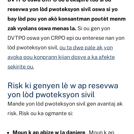
resevwa yon lòd pwoteksyon sivil oswa si yo
bay lòd pou yon akò konsantman
poutèt menm
zak
vyolans oswa menas la.
Si ou gen yon
DVTPO oswa yon CRPO epi ou enterese nan yon
lòd pwoteksyon sivil,
ou ta dwe pale ak yon
avoka pou konprann kijan dosye a ka afekte
sekirite ou.
Risk ki genyen lè w ap resevwa
yon lòd pwoteksyon sivil
Mande yon lòd pwoteksyon sivil gen avantaj ak
risk. Risk ou ka ogmante si:
Moun k ap abize w la danjere
. Moun k ap