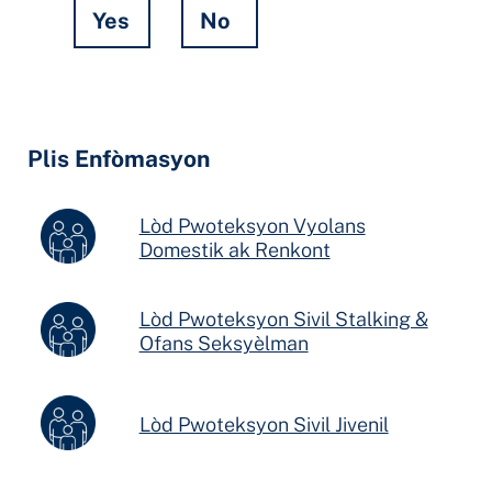
Yes
No
Hidden
Fields
Plis Enfòmasyon
Lòd Pwoteksyon Vyolans
Domestik ak Renkont
Lòd Pwoteksyon Sivil Stalking &
Ofans Seksyèlman
Lòd Pwoteksyon Sivil Jivenil