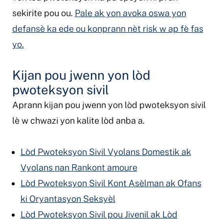
sekirite pou ou.
Pale ak yon avoka oswa yon
defansè ka ede ou konprann nèt risk w ap fè fas
yo.
Kijan pou jwenn yon lòd
pwoteksyon sivil
Aprann kijan pou jwenn yon lòd pwoteksyon sivil
lè w chwazi yon kalite lòd anba a.
Lòd Pwoteksyon Sivil Vyolans Domestik ak
Vyolans nan Rankont amoure
Lòd Pwoteksyon Sivil Kont Asèlman ak Ofans
ki Oryantasyon Seksyèl
Lòd Pwoteksyon Sivil pou Jivenil ak Lòd