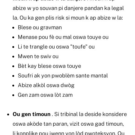
abize w yo souvan pi danjere pandan ka legal
la. Ou ka gen plis risk si moun k ap abize w la:
Blese ou gravman
Menase pou fè ou mal oswa touye ou
Li te trangle ou oswa "toufe" ou
Mwen te swiv ou
Bèt kay blese oswa touye
Soufri ak yon pwoblèm sante mantal
Abize alkòl oswa dwòg
Gen zam oswa lòt zam
Ou gen timoun
. Si tribinal la deside konsidere
oswa akòde tan paran, vizit oswa gad timoun,
li konplike pou jwenn yon lòd pwoteksyon. Ou