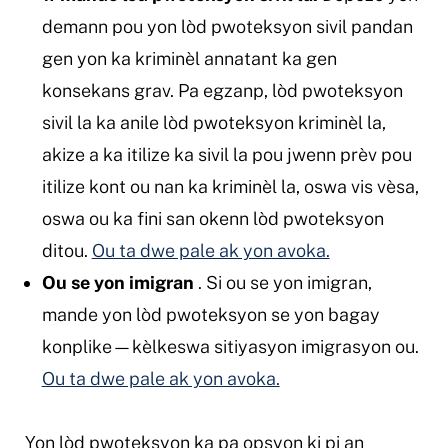
demann pou yon lòd pwoteksyon sivil pandan
gen yon ka kriminèl annatant ka gen
konsekans grav. Pa egzanp, lòd pwoteksyon
sivil la ka anile lòd pwoteksyon kriminèl la,
akize a ka itilize ka sivil la pou jwenn prèv pou
itilize kont ou nan ka kriminèl la, oswa vis vèsa,
oswa ou ka fini san okenn lòd pwoteksyon
ditou.
Ou ta dwe pale ak yon avoka.
Ou se yon imigran
. Si ou se yon imigran,
mande yon lòd pwoteksyon se yon bagay
konplike—kèlkeswa sitiyasyon imigrasyon ou.
Ou ta dwe pale ak yon avoka.
Yon lòd pwoteksyon ka pa opsyon ki pi an