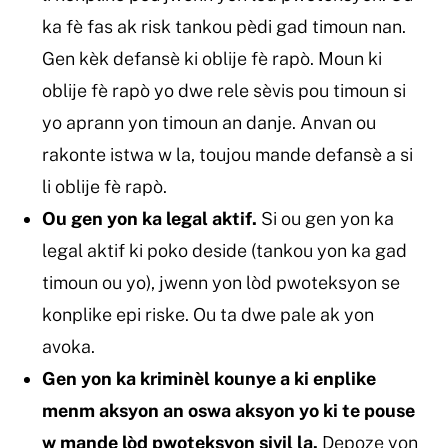
ka fè fas ak risk tankou pèdi gad timoun nan.
Gen kèk defansè ki oblije fè rapò. Moun ki
oblije fè rapò yo dwe rele sèvis pou timoun si
yo aprann yon timoun an danje. Anvan ou
rakonte istwa w la, toujou mande defansè a si
li oblije fè rapò.
Ou gen yon ka legal aktif.
Si ou gen yon ka
legal aktif ki poko deside (tankou yon ka gad
timoun ou yo), jwenn yon lòd pwoteksyon se
konplike epi riske. Ou ta dwe pale ak yon
avoka.
Gen yon ka kriminèl kounye a ki enplike
menm aksyon an oswa aksyon yo ki te pouse
w mande lòd pwoteksyon sivil la.
Depoze yon