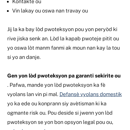
Kontakte ou
Vin lakay ou oswa nan travay ou
Jij la ka bay lòd pwoteksyon pou yon peryòd ki
rive jiska senk an. Lòd la kapab pwoteje pitit ou
yo oswa lòt manm fanmi ak moun nan kay la tou
si yo an danje.
Gen yon lòd pwoteksyon pa garanti sekirite ou
. Pafwa, mande yon lòd pwoteksyon ka fè
vyolans lan vin pi mal.
Defansè vyolans domestik
yo ka ede ou konprann siy avètisman ki ka
ogmante risk ou. Pou deside si jwenn yon lòd
pwoteksyon se yon bon opsyon legal pou ou,