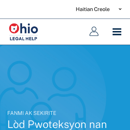
your
Skip
language
to
Meni
Meni
main
prensipal
prensipal
content
FANMI AK SEKIRITE
Lòd Pwoteksyon nan