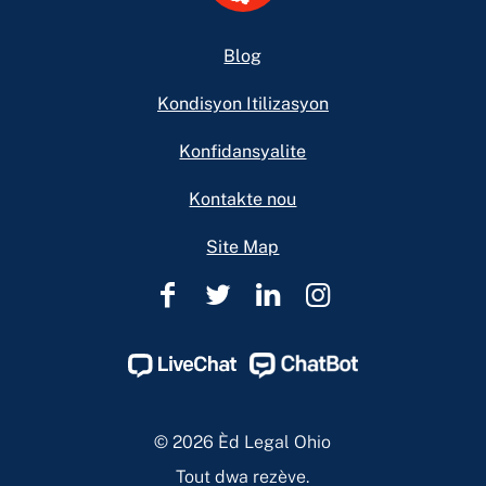
Footer
Blog
Kondisyon Itilizasyon
Konfidansyalite
Kontakte nou
Site Map
Èd
Èd
Èd
Èd
Legal
Legal
Legal
Legal
Ohio
Ohio
Ohio
Ohio
Facebook
Twitter
Linkedin
Instagram
Page
Page
Page
Page
© 2026 Èd Legal Ohio
Tout dwa rezève.