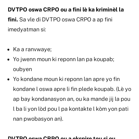
DVTPO oswa CRPO ou a fini lè ka kriminèl la
fini.
Sa vle di DVTPO oswa CRPO a ap fini
imedyatman si:
Ka a ranvwaye;
Yo jwenn moun ki reponn lan pa koupab;
oubyen
Yo kondane moun ki reponn lan apre yo fin
kondane l oswa apre li fin plede koupab. (Lè yo
ap bay kondanasyon an, ou ka mande jij la pou
l ba li yon lòd pou l pa kontakte l kòm yon pati
nan pwobasyon an).
DVTPO oswa CRPO ou a ekspire tou si ou