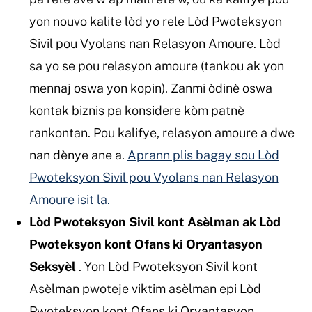
yon nouvo kalite lòd yo rele Lòd Pwoteksyon
Sivil pou Vyolans nan Relasyon Amoure. Lòd
sa yo se pou relasyon amoure (tankou ak yon
mennaj oswa yon kopin). Zanmi òdinè oswa
kontak biznis pa konsidere kòm patnè
rankontan. Pou kalifye, relasyon amoure a dwe
nan dènye ane a.
Aprann plis bagay sou Lòd
Pwoteksyon Sivil pou Vyolans nan Relasyon
Amoure isit la.
Lòd Pwoteksyon Sivil kont Asèlman ak Lòd
Pwoteksyon kont Ofans ki Oryantasyon
Seksyèl
. Yon Lòd Pwoteksyon Sivil kont
Asèlman pwoteje viktim asèlman epi Lòd
Pwoteksyon kont Ofans ki Oryantasyon