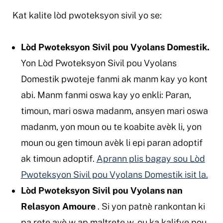
Kat kalite lòd pwoteksyon sivil yo se:
Lòd Pwoteksyon Sivil pou Vyolans Domestik.
Yon Lòd Pwoteksyon Sivil pou Vyolans
Domestik pwoteje fanmi ak manm kay yo kont
abi. Manm fanmi oswa kay yo enkli: Paran,
timoun, mari oswa madanm, ansyen mari oswa
madanm, yon moun ou te koabite avèk li, yon
moun ou gen timoun avèk li epi paran adoptif
ak timoun adoptif.
Aprann plis bagay sou Lòd
Pwoteksyon Sivil pou Vyolans Domestik isit la.
Lòd Pwoteksyon Sivil pou Vyolans nan
Relasyon Amoure
. Si yon patnè rankontan ki
pa rete avè w ap maltrete w, ou ka kalifye pou