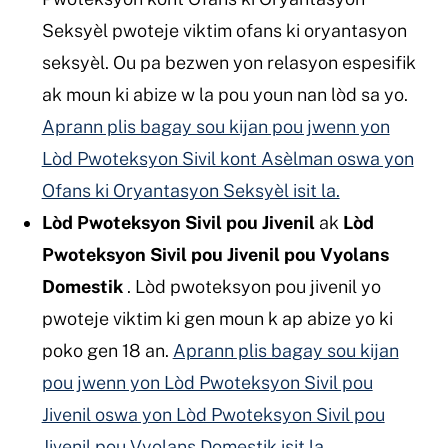
Seksyèl pwoteje viktim ofans ki oryantasyon
seksyèl. Ou pa bezwen yon relasyon espesifik
ak moun ki abize w la pou youn nan lòd sa yo.
Aprann plis bagay sou kijan pou jwenn yon
Lòd Pwoteksyon Sivil kont Asèlman oswa yon
Ofans ki Oryantasyon Seksyèl isit la.
Lòd Pwoteksyon Sivil pou Jivenil
ak
Lòd
Pwoteksyon Sivil pou Jivenil pou Vyolans
Domestik
. Lòd pwoteksyon pou jivenil yo
pwoteje viktim ki gen moun k ap abize yo ki
poko gen 18 an.
Aprann plis bagay sou kijan
pou jwenn yon Lòd Pwoteksyon Sivil pou
Jivenil oswa yon Lòd Pwoteksyon Sivil pou
Jivenil pou Vyolans Domestik isit la.