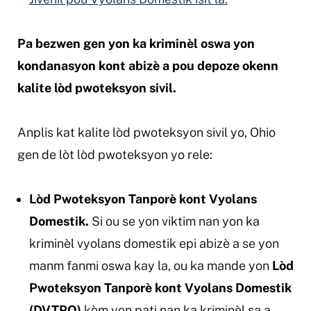
Pa bezwen gen yon ka kriminèl oswa yon
kondanasyon kont abizè a pou depoze okenn
kalite lòd pwoteksyon sivil.
Anplis kat kalite lòd pwoteksyon sivil yo, Ohio
gen de lòt lòd pwoteksyon yo rele:
Lòd Pwoteksyon Tanporè kont Vyolans
Domestik.
Si ou se yon viktim nan yon ka
kriminèl vyolans domestik epi abizè a se yon
manm fanmi oswa kay la, ou ka mande yon
Lòd
Pwoteksyon Tanporè kont
Vyolans Domestik
(DVTPO)
kòm yon pati nan ka kriminèl sa a.