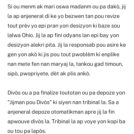
Si ou menm ak mari oswa madanm ou pa dakò, jij
la ap anjeneral di ke yo bezwen tan pou revize
tout prèv yo epi pran yon desizyon ki baze sou
lalwa Ohio. Jij la ap fini odyans lan epi bay yon
desizyon alekri pita. Jij la responsab pou asire ke
gen yon akò ki jis pou tout pwoblèm ki enplike
nan mete fen nan maryaj la, tankou gad timoun,
sipò, pwopriyete, dèt ak plis ankò.
Divòs ou a pa finalize toutotan ou pa depoze yon
"Jijman pou Divòs" ki siyen nan tribinal la. Sa a
anjeneral depoze otomatikman apre jij la fin
apwouve divòs la. Tribinal la ap voye yon kopi ba
ou tou pa lapòs.