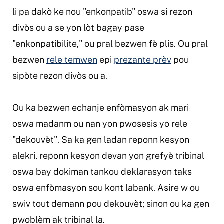
li pa dakò ke nou "enkonpatib" oswa si rezon
divòs ou a se yon lòt bagay pase
"enkonpatibilite," ou pral bezwen fè plis. Ou pral
bezwen
rele temwen
epi
prezante prèv
pou
sipòte rezon divòs ou a.
Ou ka bezwen echanje enfòmasyon ak mari
oswa madanm ou nan yon pwosesis yo rele
"dekouvèt". Sa ka gen ladan reponn kesyon
alekri, reponn kesyon devan yon grefyè tribinal
oswa bay dokiman tankou deklarasyon taks
oswa enfòmasyon sou kont labank. Asire w ou
swiv tout demann pou dekouvèt; sinon ou ka gen
pwoblèm ak tribinal la.