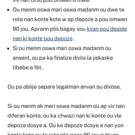
Ou menm oswa mari oswa madanm ou dwe te
rete nan konte kote w ap depoze a pou omwen
90 jou. Aprann plis bagay sou
kijan pou deside
nan ki konte pou depoze
.
Si ou menm oswa mari oswa madanm ou
ansent, ou pa ka finalize divòs la jiskaske
tibebe a fèt.
Ou pa oblije separe legalman anvan ou divòse.
Si ou menm ak mari oswa madanm ou ap viv nan
diferan konte, ou ka chwazi nan ki konte ou vle
depoze dosye a. Ou ka depoze dosye a nan yon
konte kote ou te rete plis pase 90 jou oubyen