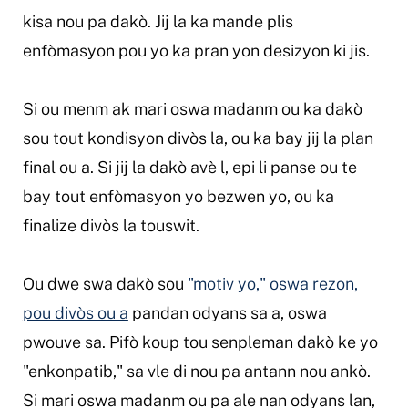
kisa nou pa dakò. Jij la ka mande plis
enfòmasyon pou yo ka pran yon desizyon ki jis.
Si ou menm ak mari oswa madanm ou ka dakò
sou tout kondisyon divòs la, ou ka bay jij la plan
final ou a. Si jij la dakò avè l, epi li panse ou te
bay tout enfòmasyon yo bezwen yo, ou ka
finalize divòs la touswit.
Ou dwe swa dakò sou
"motiv yo," oswa rezon,
pou divòs ou a
pandan odyans sa a, oswa
pwouve sa. Pifò koup tou senpleman dakò ke yo
"enkonpatib," sa vle di nou pa antann nou ankò.
Si mari oswa madanm ou pa ale nan odyans lan,