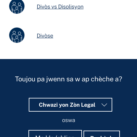
Divòs vs Disolisyon
Divòse
Toujou pa jwenn sa w ap chèche a?
Chwazi yon Zòn Legal
oswa
Rechèch
Rechèch