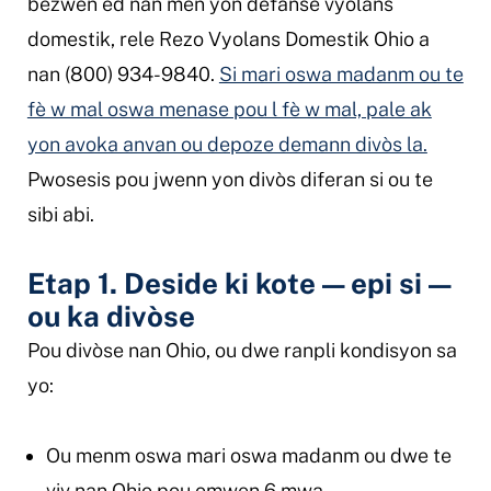
bezwen èd nan men yon defansè vyolans
domestik, rele Rezo Vyolans Domestik Ohio a
nan (800) 934-9840.
Si mari oswa madanm ou te
fè w mal oswa menase pou l fè w mal, pale ak
yon avoka anvan ou depoze demann divòs la.
Pwosesis pou jwenn yon divòs diferan si ou te
sibi abi.
Etap 1. Deside ki kote
—
epi si
—
ou ka divòse
Pou divòse nan Ohio, ou dwe ranpli kondisyon sa
yo:
Ou menm oswa mari oswa madanm ou dwe te
viv nan Ohio pou omwen 6 mwa.