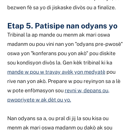
bezwen fè sa yo di jiskaske divòs ou a finalize.
Etap 5. Patisipe nan odyans yo
Tribinal la ap mande ou menm ak mari oswa
madanm ou pou vini nan yon "odyans pre-pwosè"
oswa yon "konferans pou yon akò" pou diskite
sou kondisyon divòs la. Gen kèk tribinal ki ka
mande w pou w travay avèk yon medyatè
pou
rive nan yon akò. Prepare w pou reyinyon sa a lè
w pote enfòmasyon sou
revni w, depans ou,
pwopriyete w ak dèt ou yo.
Nan odyans sa a, ou pral di jij la sou kisa ou
menm ak mari oswa madanm ou dakò ak sou