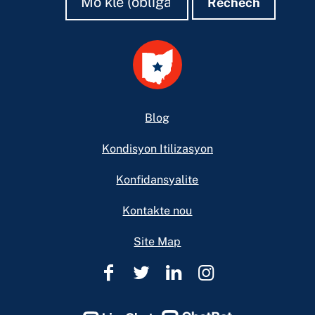
Rechèch
Footer
Blog
Kondisyon Itilizasyon
Konfidansyalite
Kontakte nou
Site Map
Èd
Èd
Èd
Èd
Legal
Legal
Legal
Legal