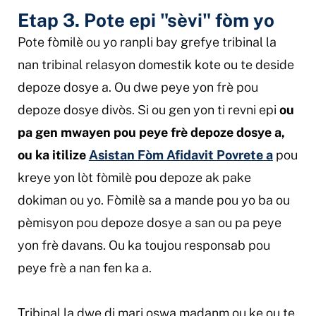
Etap 3. Pote epi "sèvi" fòm yo
Pote fòmilè ou yo ranpli bay grefye tribinal la
nan tribinal relasyon domestik kote ou te deside
depoze dosye a. Ou dwe peye yon frè pou
depoze dosye divòs. Si ou gen yon ti revni epi
ou
pa gen mwayen pou peye frè depoze dosye a,
ou ka itilize
Asistan Fòm Afidavit Povrete a
pou
kreye yon lòt fòmilè pou depoze ak pake
dokiman ou yo. Fòmilè sa a mande pou yo ba ou
pèmisyon pou depoze dosye a san ou pa peye
yon frè davans. Ou ka toujou responsab pou
peye frè a nan fen ka a.
Tribinal la dwe di mari oswa madanm ou ke ou te