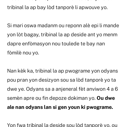
tribinal la ap bay lòd tanporè li apwouve yo.
Si mari oswa madanm ou reponn alè epi li mande
yon lòt bagay, tribinal la ap deside ant yo menm
dapre enfòmasyon nou toulede te bay nan
fòmilè nou yo.
Nan kèk ka, tribinal la ap pwograme yon odyans
pou pran yon desizyon sou sa lòd tanporè yo ta
dwe ye. Odyans sa a anjeneral fèt anviwon 4 a 6
semèn apre ou fin depoze dokiman yo.
Ou dwe
ale nan odyans lan si gen youn ki pwograme.
Yon fwa tribinal la deside sou lòd tanporè yo, ou