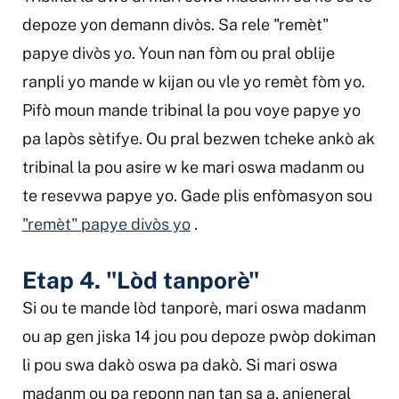
depoze yon demann divòs. Sa rele "remèt"
papye divòs yo. Youn nan fòm ou pral oblije
ranpli yo mande w kijan ou vle yo remèt fòm yo.
Pifò moun mande tribinal la pou voye papye yo
pa lapòs sètifye. Ou pral bezwen tcheke ankò ak
tribinal la pou asire w ke mari oswa madanm ou
te resevwa papye yo. Gade plis enfòmasyon sou
"remèt" papye divòs yo
.
Etap 4. "Lòd tanporè"
Si ou te mande lòd tanporè, mari oswa madanm
ou ap gen jiska 14 jou pou depoze pwòp dokiman
li pou swa dakò oswa pa dakò. Si mari oswa
madanm ou pa reponn nan tan sa a, anjeneral