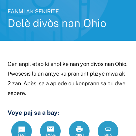
FANMI AK SEKIRITE
Delè divòs nan Ohio
Gen anpil etap ki enplike nan yon divòs nan Ohio.
Pwosesis la an antye ka pran ant plizyè mwa ak
2 zan. Apèsi sa a ap ede ou konprann sa ou dwe
espere.
Voye paj sa a bay:
Text
Email
Print
https://www.
Link
div%C3%B2