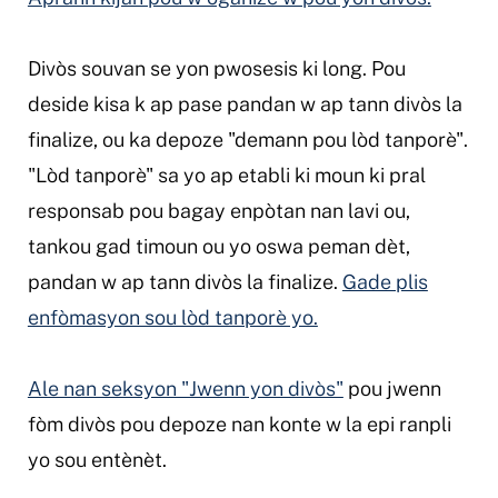
Divòs souvan se yon pwosesis ki long. Pou
deside kisa k ap pase pandan w ap tann divòs la
finalize, ou ka depoze "demann pou lòd tanporè".
"Lòd tanporè" sa yo ap etabli ki moun ki pral
responsab pou bagay enpòtan nan lavi ou,
tankou gad timoun ou yo oswa peman dèt,
pandan w ap tann divòs la finalize.
Gade plis
enfòmasyon sou lòd tanporè yo.
Ale nan seksyon "Jwenn yon divòs"
pou jwenn
fòm divòs pou depoze nan konte w la epi ranpli
yo sou entènèt.