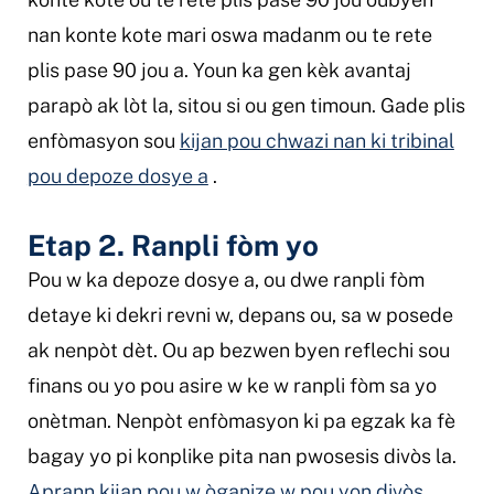
nan konte kote mari oswa madanm ou te rete
plis pase 90 jou a. Youn ka gen kèk avantaj
parapò ak lòt la, sitou si ou gen timoun. Gade plis
enfòmasyon sou
kijan pou chwazi nan ki tribinal
pou depoze dosye a
.
Etap 2. Ranpli fòm yo
Pou w ka depoze dosye a, ou dwe ranpli fòm
detaye ki dekri revni w, depans ou, sa w posede
ak nenpòt dèt. Ou ap bezwen byen reflechi sou
finans ou yo pou asire w ke w ranpli fòm sa yo
onètman. Nenpòt enfòmasyon ki pa egzak ka fè
bagay yo pi konplike pita nan pwosesis divòs la.
Aprann kijan pou w òganize w pou yon divòs.