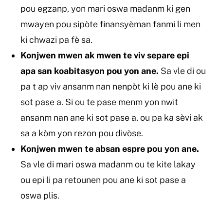
pou egzanp, yon mari oswa madanm ki gen
mwayen pou sipòte finansyèman fanmi li men
ki chwazi pa fè sa.
Konjwen mwen ak mwen te viv separe epi
apa san koabitasyon pou yon ane.
Sa vle di ou
pa t ap viv ansanm nan nenpòt ki lè pou ane ki
sot pase a. Si ou te pase menm yon nwit
ansanm nan ane ki sot pase a, ou pa ka sèvi ak
sa a kòm yon rezon pou divòse.
Konjwen mwen te absan espre pou yon ane.
Sa vle di mari oswa madanm ou te kite lakay
ou epi li pa retounen pou ane ki sot pase a
oswa plis.