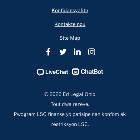
Konfidansyalite
Kontakte nou
Site Map
Èd
Èd
Èd
Èd
Legal
Legal
Legal
Legal
Ohio
Ohio
Ohio
Ohio
Facebook
Twitter
Linkedin
Instagram
Page
Page
Page
Page
© 2026 Èd Legal Ohio
Tout dwa rezève.
Pwogram LSC finanse yo patisipe nan konfòm ak
restriksyon LSC.