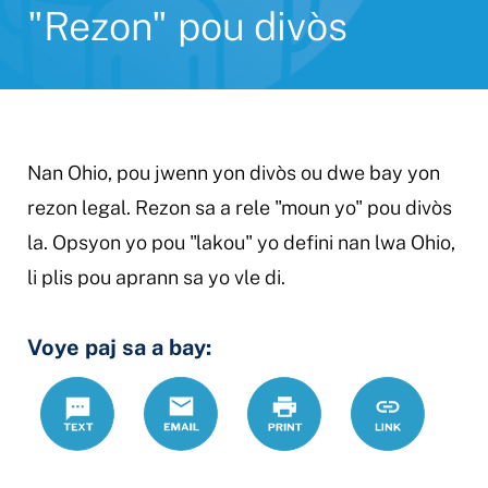
"Rezon" pou divòs
Nan Ohio, pou jwenn yon divòs ou dwe bay yon
rezon legal. Rezon sa a rele "moun yo" pou divòs
la. Opsyon yo pou "lakou" yo defini nan lwa Ohio,
li plis pou aprann sa yo vle di.
Voye paj sa a bay:
Text
Email
Print
https://www
Link
div%C3%B2