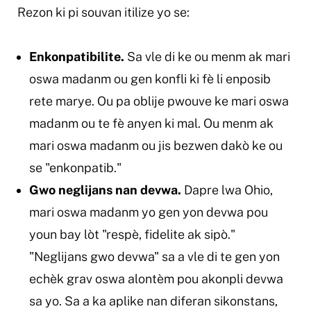
Rezon ki pi souvan itilize yo se:
Enkonpatibilite.
Sa vle di ke ou menm ak mari
oswa madanm ou gen konfli ki fè li enposib
rete marye. Ou pa oblije pwouve ke mari oswa
madanm ou te fè anyen ki mal. Ou menm ak
mari oswa madanm ou jis bezwen dakò ke ou
se "enkonpatib."
Gwo neglijans nan devwa.
Dapre lwa Ohio,
mari oswa madanm yo gen yon devwa pou
youn bay lòt "respè, fidelite ak sipò."
"Neglijans gwo devwa" sa a vle di te gen yon
echèk grav oswa alontèm pou akonpli devwa
sa yo. Sa a ka aplike nan diferan sikonstans,