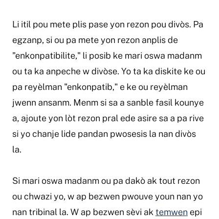
Li itil pou mete plis pase yon rezon pou divòs. Pa
egzanp, si ou pa mete yon rezon anplis de
"enkonpatibilite," li posib ke mari oswa madanm
ou ta ka anpeche w divòse. Yo ta ka diskite ke ou
pa reyèlman "enkonpatib," e ke ou reyèlman
jwenn ansanm. Menm si sa a sanble fasil kounye
a, ajoute yon lòt rezon pral ede asire sa a pa rive
si yo chanje lide pandan pwosesis la nan divòs
la.
Si mari oswa madanm ou pa dakò ak tout rezon
ou chwazi yo, w ap bezwen pwouve youn nan yo
nan tribinal la. W ap bezwen sèvi ak
temwen
epi