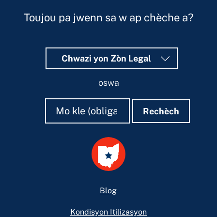
Toujou pa jwenn sa w ap chèche a?
Chwazi yon Zòn Legal
oswa
Rechèch
Rechèch
Rechèch
Footer
Blog
Kondisyon Itilizasyon