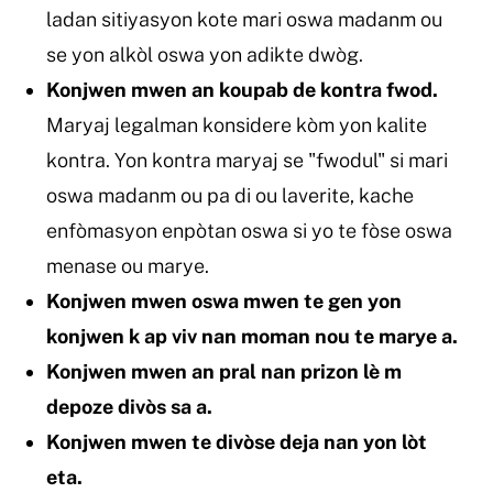
ladan sitiyasyon kote mari oswa madanm ou
se yon alkòl oswa yon adikte dwòg.
Konjwen mwen an koupab de kontra fwod.
Maryaj legalman konsidere kòm yon kalite
kontra. Yon kontra maryaj se "fwodul" si mari
oswa madanm ou pa di ou laverite, kache
enfòmasyon enpòtan oswa si yo te fòse oswa
menase ou marye.
Konjwen mwen oswa mwen te gen yon
konjwen k ap viv nan moman nou te marye a.
Konjwen mwen an pral nan prizon lè m
depoze divòs sa a.
Konjwen mwen te divòse deja nan yon lòt
eta.