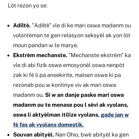
Lòt rezon yo se:
Adiltè.
"Adiltè" vle di ke mari oswa madanm ou
volontèman te gen relasyon seksyèl ak yon lòt
moun pandan w te marye.
Ekstrèm mechanste.
"Mechanste ekstrèm" ka
vle di abi fizik oswa emosyonèl oswa nenpòt
zak ki fè li pa ansekirite, malsen oswa ki pa
rezonab pou w kontinye viv ak mari oswa
madanm ou.
Si w an danje paske mari oswa
madanm ou te menase pou l sèvi ak vyolans,
oswa li aktyèlman itilize vyolans,
gade jan w
fè fas ak vyolans domestik.
Souvan abityèl.
Nan Ohio, bwè abityèl ka gen