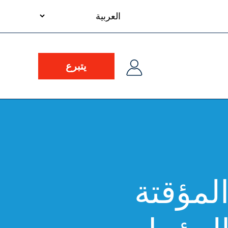
your
language
يتبرع
المؤقتة