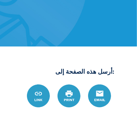
:أرسل هذه الصفحة إلى
rg/ar/topic/daca-
Link
Print
Email
tps