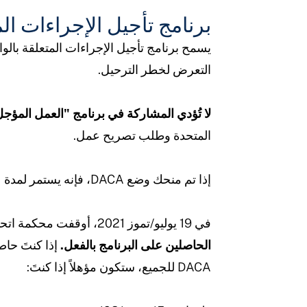
برنامج تأجيل الإجراءات المت
التعرض لخطر الترحيل.
لا تُؤدي المشاركة في برنامج "العمل المؤجل للمهاجرين الصغار" 
المتحدة وطلب تصريح عمل.
إذا تم منحك وضع DACA، فإنه يستمر لمدة عامين ويمكن تجديده.
في 19 يوليو/تموز 2021، أوقفت محكمة اتحادية استقبال طلبات جديدة لبرنامج العمل المؤجل للمهاجرين الصغار (DACA).
الحاصلين على البرنامج بالفعل.
إذا كنتَ حاص
DACA للجميع، ستكون مؤهلاً إذا كنتَ: