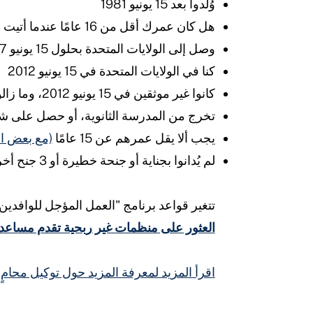
وُلدوا بعد 15 يونيو 1981
هل كان عمرك أقل من 16 عامًا عندما أتيت إلى الولايات المتحدة؟
وصل إلى الولايات المتحدة بحلول 15 يونيو 2007، وبقي
كنا في الولايات المتحدة في 15 يونيو 2012
كانوا غير موثقين في 15 يونيو 2012، وما زالوا غير موثقين وقت تقديم الطلب.
تخرج من المدرسة الثانوية، أو حصل على شهاد
يجب ألا يقل عمرهم عن 15 عامًا
(مع بعض الا
لم يُدانوا بجناية أو جنحة خطيرة أو 3 جنح أخرى أو أكثر، ولا يشكلون تهديداً للأمن القومي أو السلامة العامة.
تتغير قواعد برنامج "العمل المؤجل للوافدين الأطفال" (DACA) باستمرار. لمعرفة المزيد عن قواعد البرنامج وشر
العثور على منظمات غير ربحية تقدم مساعدة
اقرأ المزيد لمعرفة المزيد حول توكيل مح