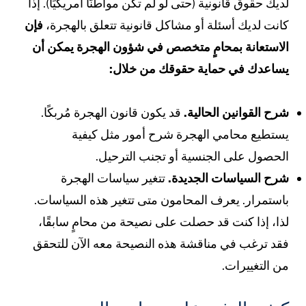
ديك حقوق قانونية (حتى لو لم تكن مواطنًا أمريكيًا). إذا
انت لديك أسئلة أو مشاكل قانونية تتعلق بالهجرة،
فإن
لاستعانة بمحامٍ متخصص في شؤون الهجرة يمكن أن
ساعدك في حماية حقوقك
من خلال:
رح القوانين الحالية.
قد يكون قانون الهجرة مُربكًا.
ستطيع محامي الهجرة شرح أمور مثل كيفية
لحصول على الجنسية أو تجنب الترحيل.
رح السياسات الجديدة.
تتغير سياسات الهجرة
استمرار. يعرف المحامون متى تتغير هذه السياسات.
ذا، إذا كنت قد حصلت على نصيحة من محامٍ سابقًا،
قد ترغب في مناقشة هذه النصيحة معه الآن للتحقق
ن التغييرات.