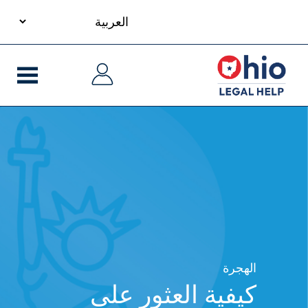
your
S
language
Ma
Ma
m
navigati
navigati
cont
الهجرة
كيفية العثور على