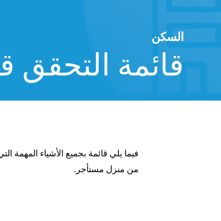
السكن
قائمة التحقق ق
فيما يلي قائمة بجميع الأشياء المهمة التي 
https://www.ohiolegalhelp.org
من منزل مستأجر.