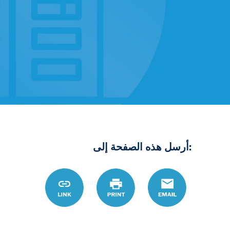
:أرسل هذه الصفحة إلى
/ar/detail/qaymt-
Link
Print
Email
althqq-
qbl-
alkhrwj