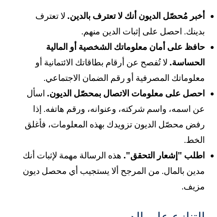
خبر مُحصّل الديون أنك لا تعترف بالدين.
لا تعترف
دينك. احصل على إثبات الدين منهم.
افظ على أمان معلوماتك الشخصية أو المالية
لحساسة.
لا تُفصح عن أرقام بطاقاتك الائتمانية أو
علوماتك المصرفية أو رقم الضمان الاجتماعي.
حصل على معلومات الاتصال بمحصّل الديون.
اسأل
ن اسمه، واسم شركته، وعنوانه، ورقم هاتفه. إذا
فض محصّل الديون تزويدك بهذه المعلومات، فأغلق
لخط.
طلب "إشعار التحقق".
هذه الرسالة مهمة لإثبات أنك
دين بالمال. من المرجح ألا يستجيب أي محصل ديون
زيف.
لتنازع على الدين