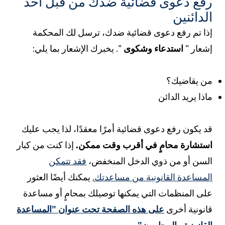
فع دعوى قضائية ضدك من قبل أحد
لدائنين
ذا تم رفع دعوى قضائية ضدك، ترسل لك المحكمة
شعار "
استدعاء وشكوى
". يخبرك الإشعار بما يلي:
ن يقاضيك؟
اذا يريد الدائن
د يكون رفع دعوى قضائية أمرًا معقدًا، لذا يجب عليك
ستشارة محامٍ في أقرب وقت ممكن.
إذا كنت من كبار
لسن أو من ذوي الدخل المنخفض،
فقد تتمكن
لمساعدة القانونية من مساعدتك.
يمكنك أيضًا العثور
لى المنظمات التي يمكنها توصيلك بمحامٍ أو مساعدة
انونية أخرى
على هذه الصفحة تحت عنوان "المساعدة