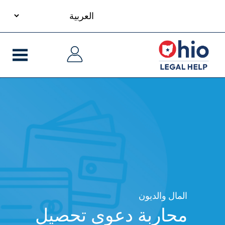
your
S
language
Ma
Ma
m
navigati
navigati
cont
المال والديون
محاربة دعوى تحصيل