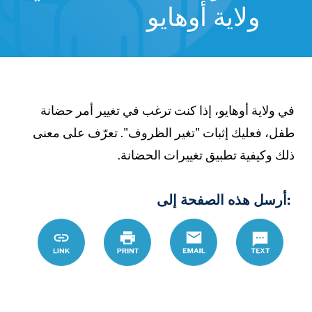
ولاية أوهايو
ي ولاية أوهايو، إذا كنت ترغب في تغيير أمر حضانة
فل، فعليك إثبات "تغير الظروف". تعرّف على معنى
لك وكيفية تطبيق تغييرات الحضانة.
:أرسل هذه الصفحة إلى
9%8A%D8%B1-
Link
Print
Email
Text
9%86%D8%A9