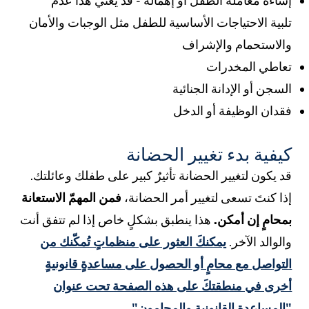
ساءة معاملة الطفل أو إهماله
-
قد يعني هذا عدم
لبية الاحتياجات الأساسية للطفل مثل الوجبات والأمان
الاستحمام والإشراف
عاطي المخدرات
لسجن أو الإدانة الجنائية
قدان الوظيفة أو الدخل
يفية بدء تغيير الحضانة
د يكون لتغيير الحضانة تأثيرٌ كبير على طفلك وعائلتك.
ذا كنتَ تسعى لتغيير أمر الحضانة،
فمن المهمّ الاستعانة
محامٍ إن أمكن.
هذا ينطبق بشكلٍ خاص إذا لم تتفق أنت
الوالد الآخر.
يمكنكَ العثور على منظماتٍ تُمكّنك من
لتواصل مع محامٍ أو الحصول على مساعدةٍ قانونيةٍ
خرى في منطقتكَ على هذه الصفحة تحت عنوان
المساعدة القانونية والمحامون".