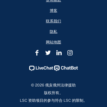
使用条款
博客
联系我们
隐私
网站地图
俄
俄
俄
俄
亥
亥
亥
亥
俄
俄
俄
俄
州
州
州
州
法
法
法
法
© 2026 俄亥俄州法律援助
律
律
律
律
版权所有。
援
援
援
援
LSC 资助项目的参与符合 LSC 的限制。
助
助
助
助