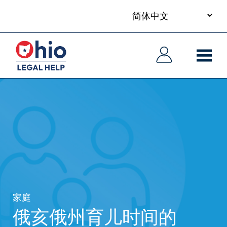
your
Skip
language
to
主
主
main
导
导
content
航
航
家庭
俄亥俄州育儿时间的